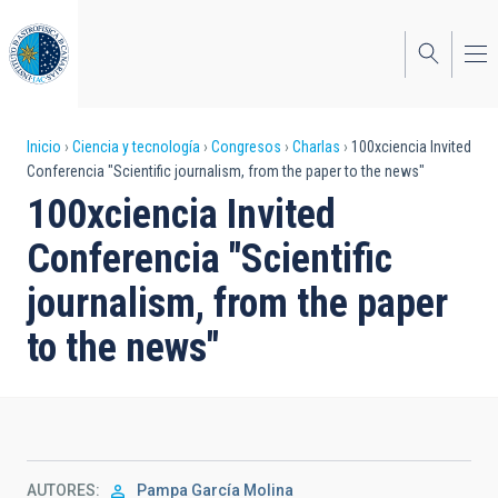
Pasar
al
contenido
principal
Sobrescribir
Inicio
Ciencia y tecnología
Congresos
Charlas
100xciencia Invited
Conferencia "Scientific journalism, from the paper to the news"
enlaces
100xciencia Invited
de
Conferencia "Scientific
ayuda
journalism, from the paper
a
to the news"
la
navegación
AUTORES
Pampa García Molina