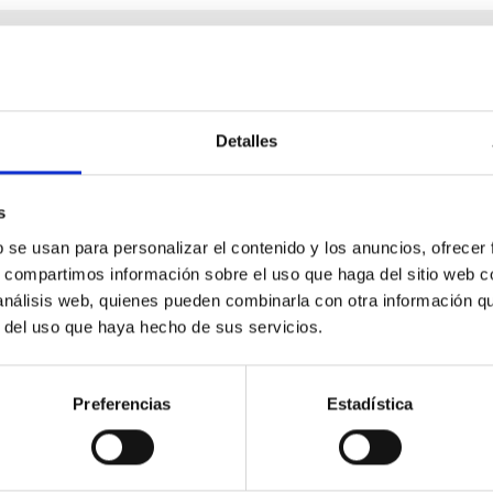
black hole in Omega Centauri
Detalles
the stripped nucleus of an accreted dwarf galaxy and, therefore,
f years ago.In the last years we have created oMEGACat, the large
s
b se usan para personalizar el contenido y los anuncios, ofrecer
s, compartimos información sobre el uso que haga del sitio web 
 análisis web, quienes pueden combinarla con otra información q
r del uso que haya hecho de sus servicios.
Preferencias
Estadística