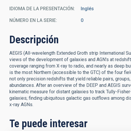
IDIOMA DE LA PRESENTACIÓN
Inglés
NÚMERO EN LA SERIE
0
Descripción
AEGIS (All-wavelength Extended Groth strip International Su
views of the development of galaxies and AGN's at redshift
coverage ranging from X-ray to radio, and nearly as deep bu
is the most Northern (accessible to the GTC) of the four f
not only precision redshifts that yield reliable pairs, group
abundances. After an overview of the DEEP and AEGIS survey
kinematic measure for distant galaxies to track Tully-Fisher
galaxies; finding ubiquitous galactic gas outflows among dis
x-ray AGNs.
Te puede interesar