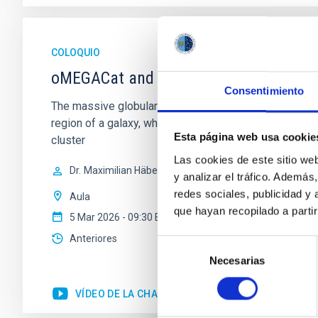
COLOQUIO
oMEGACat and the intermediate-mass 
Consentimiento
The massive globular cluster Omega Centauri is likely 
region of a galaxy, whose evolution halted billions o
Esta página web usa cookie
cluster
Las cookies de este sitio we
Dr.
Maximilian Häberle
y analizar el tráfico. Ademá
redes sociales, publicidad y
Aula
que hayan recopilado a parti
5 Mar 2026 - 09:30 Europe/London
Anteriores
Selección
Necesarias
de
consentimiento
VÍDEO DE LA CHARLA