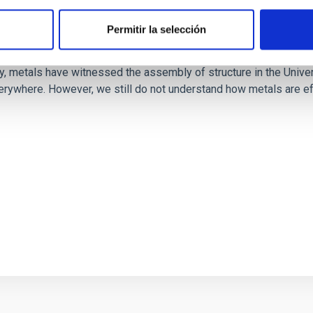
Permitir la selección
ds to galactic discs
y, metals have witnessed the assembly of structure in the Univers
verywhere. However, we still do not understand how metals are ef