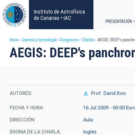
Pasar
al
Instituto de Astrofísica
contenido
de Canarias • IAC
PRESENTACIÓN
principal
Navega
Sobrescribir
Inicio
Ciencia y tecnología
Congresos
Charlas
AEGIS: DEEP's panchro
principa
AEGIS: DEEP's panchrom
enlaces
de
ayuda
AUTORES
Prof.
David Koo
a
la
FECHA Y HORA
16 Jul 2009 - 00:00 Eu
DIRECCIÓN
Aula
navegación
IDIOMA DE LA CHARLA
Inglés