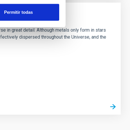
Permitir todas
e in great detail. Although metals only form in stars
fectively dispersed throughout the Universe, and the