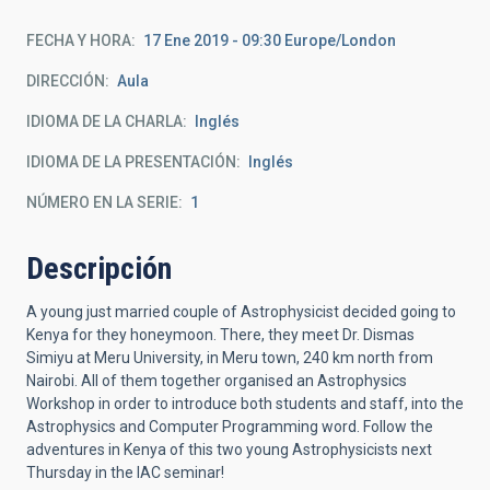
FECHA Y HORA
17 Ene 2019 - 09:30 Europe/London
DIRECCIÓN
Aula
IDIOMA DE LA CHARLA
Inglés
IDIOMA DE LA PRESENTACIÓN
Inglés
NÚMERO EN LA SERIE
1
Descripción
A young just married couple of Astrophysicist decided going to
Kenya for they honeymoon. There, they meet Dr. Dismas
Simiyu at Meru University, in Meru town, 240 km north from
Nairobi. All of them together organised an Astrophysics
Workshop in order to introduce both students and staff, into the
Astrophysics and Computer Programming word. Follow the
adventures in Kenya of this two young Astrophysicists next
Thursday in the IAC seminar!