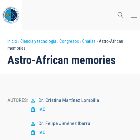
Pasar
al
contenido
principal
Sobrescribir
Inicio
Ciencia y tecnología
Congresos
Charlas
Astro-African
memories
enlaces
Astro-African memories
de
ayuda
a
la
AUTORES
Dr.
Cristina Martínez Lombilla
navegación
IAC
Dr.
Felipe Jiménez Ibarra
IAC