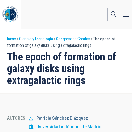
Pasar
al
contenido
principal
Sobrescribir
Inicio
Ciencia y tecnología
Congresos
Charlas
The epoch of
formation of galaxy disks using extragalactic rings
enlaces
The epoch of formation of
de
galaxy disks using
ayuda
extragalactic rings
a
la
navegación
AUTORES
Patricia Sánchez Blázquez
Universidad Autónoma de Madrid