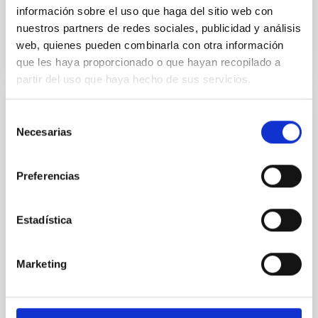
Anteriores
información sobre el uso que haga del sitio web con
nuestros partners de redes sociales, publicidad y análisis
web, quienes pueden combinarla con otra información
VÍDEO DE LA CHARLA
que les haya proporcionado o que hayan recopilado a
partir del uso que haya hecho de sus servicios.
Tracing the Chemical Evolution of Metals
Selección
Necesarias
in local Star-Forming Galaxies: aperture
de
consentimiento
effects and abundance patterns
Preferencias
Nebular emission lines are a powerful diagnostic tool
for tracing the chemical evolution in star-forming
galaxies (SFGs) across cosmic time. Due to their
Estadística
proximity, SGFs are ideal for studying the physical
properties, stellar population, and nebular gas in
much more detail. The COS Legacy Spectroscopy
Marketing
SurveY (CLASSY) is a treasury survey that
Dr.
Karla Z. Arellano-Cordova