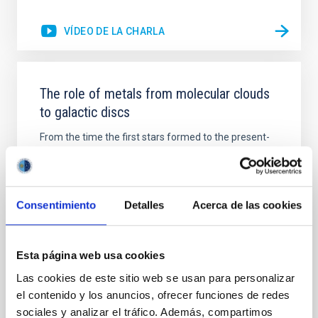
VÍDEO DE LA CHARLA
The role of metals from molecular clouds
to galactic discs
From the time the first stars formed to the present-
day, metals have witnessed the assembly of
structure in the Universe in great detail. Although
metals only form in stars and stellar remnants, they
are ubiquitously present everywhere. However, we
Consentimiento
Detalles
Acerca de las cookies
still do not understand how metals are effectively
dispersed throughout the Universe, and the various
Esta página web usa cookies
Piyush Sharda
Las cookies de este sitio web se usan para personalizar
Aula
el contenido y los anuncios, ofrecer funciones de redes
23 Nov 2023 - 09:30 Europe/London
sociales y analizar el tráfico. Además, compartimos