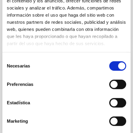
el contenido y los anuncios, ofrecer funciones de redes
23 Jun 2020 - 12:30 Europe/London
sociales y analizar el tráfico. Además, compartimos
información sobre el uso que haga del sitio web con
Anteriores
nuestros partners de redes sociales, publicidad y análisis
web, quienes pueden combinarla con otra información
que les haya proporcionado o que hayan recopilado a
VÍDEO DE LA CHARLA
partir del uso que haya hecho de sus servicios.
Selección
SEMINARIO
Necesarias
de
The nature of gamma-ray binaries
consentimiento
The improvement on the Imaging Air Cherenkov
Preferencias
Technique led to the discovery of a new class of
compact binaries: the gamma-ray binaries. This
small class consist of only five members, all of them
Estadística
composed by a massive star and a compact object.
The nature of the compact object is unknown for all
of them but PSR B1259-63, which contains a pulsar. It
Marketing
Dr.
Alicia López Oramas