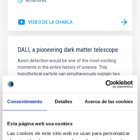
Anteriores
VÍDEO DE LA CHARLA
DALI, a pioneering dark matter telescope
Axion detection would be one of the most exciting
moments in the entire history of science. This
hypothetical particle can simultaneously explain two
fundamental problems in Modern Physics: the
mystery of dark matter and the CP problem of the
strong interaction. In this talk, I will provide an
overview of the status for the search for axions and I
Consentimiento
Detalles
Acerca de las cookies
Javier de Miguel Hernández
INSTITUTO DE ASTROFÍSICA DE CANARIAS
Esta página web usa cookies
Las cookies de este sitio web se usan para personalizar
Online