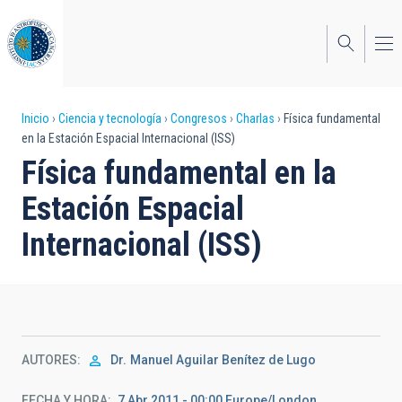
Pasar
al
contenido
principal
Sobrescribir
Inicio
Ciencia y tecnología
Congresos
Charlas
Física fundamental
en la Estación Espacial Internacional (ISS)
enlaces
Física fundamental en la
de
Estación Espacial
ayuda
Internacional (ISS)
a
la
navegación
AUTORES
Dr.
Manuel Aguilar Benítez de Lugo
FECHA Y HORA
7 Abr 2011 - 00:00 Europe/London