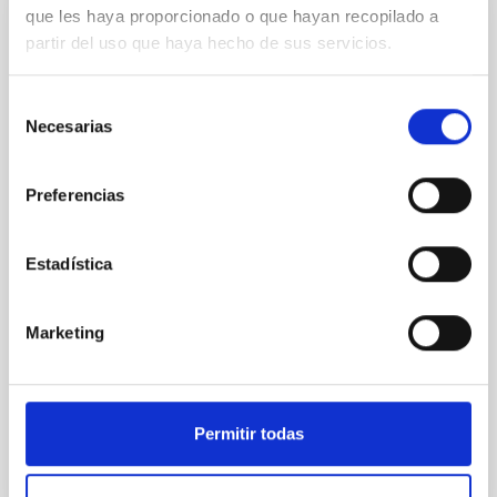
que les haya proporcionado o que hayan recopilado a
MOONS@VLT
partir del uso que haya hecho de sus servicios.
MOONS is a 0.8 to 1.8 microns multi-object
spectrometer for the Nasmyth focus of UT1 that is
Selección
being built by a consortium led by the UK-ATC. The
Necesarias
de
instrument is fibre fed, has a multiplex of 1000 and
consentimiento
covers a total field of 25 arc minutes in diameter with
a high transmission. There are two spectral resolving
Preferencias
powers, ~4000 spanning the full wavelength
Dr.
Peter Hammersley
Estadística
ESO
Marketing
Pleyades
7 Sep 2023 - 10:30 Europe/London
Anteriores
Permitir todas
VÍDEO DE LA CHARLA