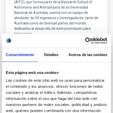
(AITC), que forma parte de la Research School of
Astronomy and Astrophysics de la Universidad
Nacional de Australia, cuenta con un equipo de
alrededor de 50 ingenieros e investigadores, tanto de
Australia como de diversas partes del mundo,
dedicados al desarrollo de instrumentación para
telescopios
Dr.
Noelia Martinez
Australian National University
Consentimiento
Detalles
Acerca de las cookies
Aula
Esta página web usa cookies
25 Sep 2023 - 10:00 Europe/London
Anteriores
Las cookies de este sitio web se usan para personalizar
el contenido y los anuncios, ofrecer funciones de redes
sociales y analizar el tráfico. Además, compartimos
VÍDEO DE LA CHARLA
información sobre el uso que haga del sitio web con
nuestros partners de redes sociales, publicidad y análisis
web, quienes pueden combinarla con otra información