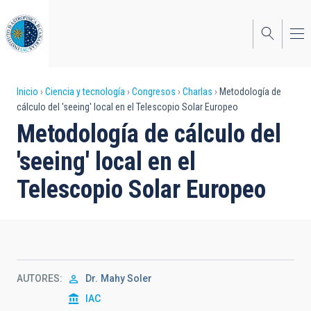
Pasar
al
contenido
principal
Sobrescribir
Inicio
Ciencia y tecnología
Congresos
Charlas
Metodología de
cálculo del 'seeing' local en el Telescopio Solar Europeo
enlaces
Metodología de cálculo del
de
'seeing' local en el
ayuda
Telescopio Solar Europeo
a
la
navegación
AUTORES
Dr.
Mahy Soler
IAC