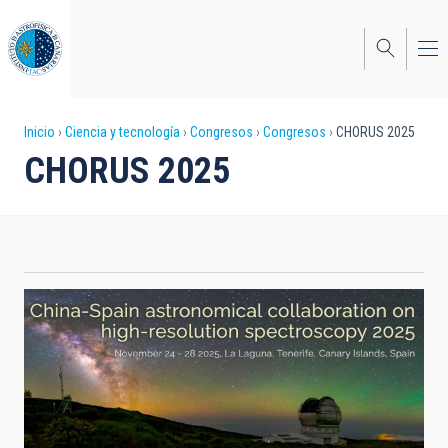
Pasar
al
contenido
principal
Sobrescribir
Inicio
Ciencia y tecnología
Congresos
Congresos
CHORUS 2025
CHORUS 2025
enlaces
de
ayuda
a
la
navegación