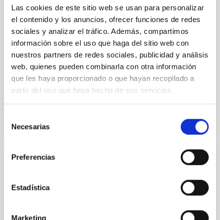
Twin y la Unidad de Apoyo a la Investigación y
Las cookies de este sitio web se usan para personalizar
Transferencia de Conocimiento (AIT) del Instituto de
el contenido y los anuncios, ofrecer funciones de redes
sociales y analizar el tráfico. Además, compartimos
Sede Central del IAC
España
información sobre el uso que haga del sitio web con
Fecha
23/09/2026
nuestros partners de redes sociales, publicidad y análisis
Próximas
web, quienes pueden combinarla con otra información
que les haya proporcionado o que hayan recopilado a
partir del uso que haya hecho de sus servicios.
SITIO WEB DE LA 2026 EXGAL-TWIN REGIONAL
MEETING
Selección
Necesarias
de
consentimiento
Preferencias
CONGRESO
23a Reunión MultiDark
Estadística
MultiDark es una Red Española de Investigación que
reúne a grupos teóricos y experimentales de físicos
Marketing