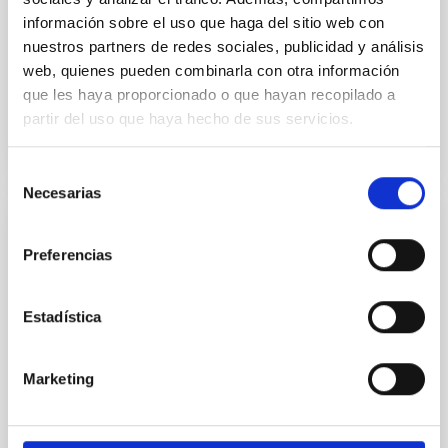
Anteriores
información sobre el uso que haga del sitio web con
nuestros partners de redes sociales, publicidad y análisis
web, quienes pueden combinarla con otra información
SYMPOSIO EUCLID SPAIN 2026
que les haya proporcionado o que hayan recopilado a
WEB DEL SIMPOSIO EUCLIDSPAIN 2026
partir del uso que haya hecho de sus servicios.
Selección
Necesarias
de
consentimiento
ESCUELA
Preferencias
XXXVI Escuela de Invierno
La XXXVI Escuela de Invierno de Astrofísica de
Estadística
Canarias, organizada por el Instituto de Astrofísica
de Canarias (IAC), se centra en las tecnologías
ópticas clave para la astronomía. La escuela, que se
Marketing
Edificio IACTEC, Parque Tecnológico y Científico
de las Mantecas, 38320 La Laguna, Santa Cruz