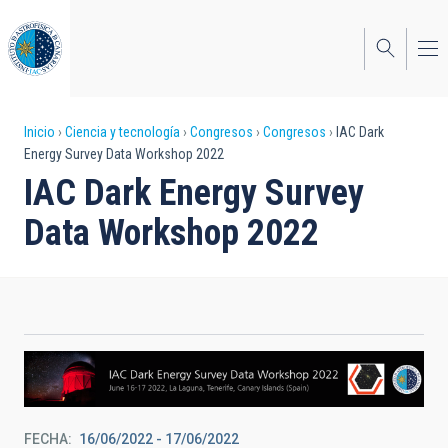
Pasar
al
contenido
principal
Sobrescribir
Inicio
Ciencia y tecnología
Congresos
Congresos
IAC Dark
Energy Survey Data Workshop 2022
enlaces
IAC Dark Energy Survey
de
Data Workshop 2022
ayuda
a
la
navegación
FECHA
16/06/2022
-
17/06/2022