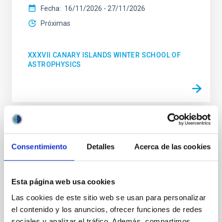
Fecha
16/11/2026
-
27/11/2026
Próximas
XXXVII CANARY ISLANDS WINTER SCHOOL OF
ASTROPHYSICS
CONGRESO
Symposio Euclid Spain 2026
Consentimiento
Detalles
Acerca de las cookies
Tras la primera edición, esta segunda reunión Euclid
Spain Meeting tiene como objetivo reunir a los
Esta página web usa cookies
equipos con sede en España que participan en la
misión Euclid, para compartir los avances
Las cookies de este sitio web se usan para personalizar
el contenido y los anuncios, ofrecer funciones de redes
Fecha
23/02/2026
-
25/02/2026
sociales y analizar el tráfico. Además, compartimos