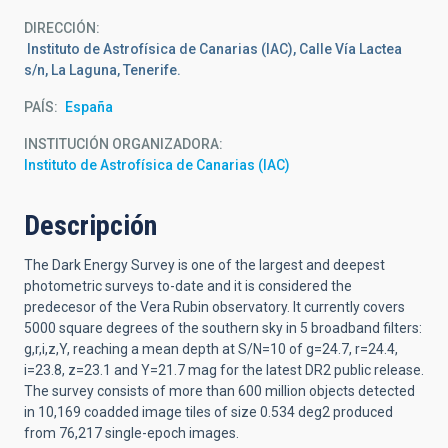
DIRECCIÓN
Instituto de Astrofísica de Canarias (IAC), Calle Vía Lactea
s/n, La Laguna, Tenerife.
PAÍS
España
INSTITUCIÓN ORGANIZADORA
Instituto de Astrofísica de Canarias (IAC)
Descripción
The Dark Energy Survey is one of the largest and deepest
photometric surveys to-date and it is considered the
predecesor of the Vera Rubin observatory. It currently covers
5000 square degrees of the southern sky in 5 broadband filters:
g,r,i,z,Y, reaching a mean depth at S/N=10 of g=24.7, r=24.4,
i=23.8, z=23.1 and Y=21.7 mag for the latest DR2 public release.
The survey consists of more than 600 million objects detected
in 10,169 coadded image tiles of size 0.534 deg2 produced
from 76,217 single-epoch images.