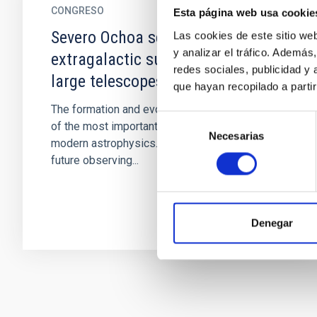
CONGRESO
Esta página web usa cookie
Severo Ochoa school: Exploiting
Las cookies de este sitio we
y analizar el tráfico. Ademá
extragalactic surveys in the era of
redes sociales, publicidad y
large telescopes
que hayan recopilado a parti
The formation and evolution of galaxies is one
Selección
of the most important topics under study in
Necesarias
de
modern astrophysics. The advent of current and
consentimiento
future observing...
Denegar
Paginación