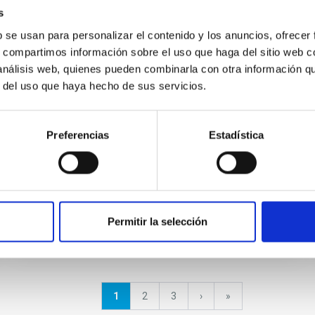
CONGRESO
s
SUNDIAL Astronomical observing
b se usan para personalizar el contenido y los anuncios, ofrecer
s, compartimos información sobre el uso que haga del sitio web 
school
 análisis web, quienes pueden combinarla con otra información q
r del uso que haya hecho de sus servicios.
SUNDIAL (SUrvey Network for Deep Imaging
Analysis & Learning) is an ambitious
interdisciplinary network of nine research
Preferencias
Estadística
groups in The Netherlands, Germany...
Permitir la selección
Página
1
Página
2
Página
3
Siguiente
›
última
»
actual
página
página