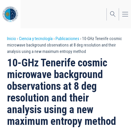
Pasar
al
contenido
principal
Sobrescribir
Inicio
Ciencia y tecnología
Publicaciones
10-GHz Tenerife cosmic
microwave background observations at 8 deg resolution and their
enlaces
analysis using a new maximum entropy method
de
10-GHz Tenerife cosmic
ayuda
microwave background
a
observations at 8 deg
la
resolution and their
navegación
analysis using a new
maximum entropy method