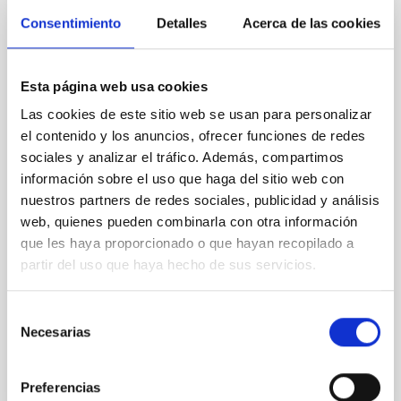
CON ÁRBITRO
Consentimiento
Detalles
Acerca de las cookies
Joining forces: 30 years of optical
monitoring of the Einstein Cross
Esta página web usa cookies
We present extended optical monitoring of the
Las cookies de este sitio web se usan para personalizar
quadruply-imaged gravitationally lensed quasar QSO
el contenido y los anuncios, ofrecer funciones de redes
2237+0305, the Einstein Cross, including
sociales y analizar el tráfico. Además, compartimos
observations from different observatories in both
información sobre el uso que haga del sitio web con
hemispheres and using a new photometric
technique. This technique uses a region far enough
nuestros partners de redes sociales, publicidad y análisis
from the lens system to accurately determine the
web, quienes pueden combinarla con otra información
sky background level
que les haya proporcionado o que hayan recopilado a
partir del uso que haya hecho de sus servicios.
Shalyapin, V. N. et al.
Fecha de publicación:
6
2026
Selección
Necesarias
de
BIBCODE
2026A&A...710A..70S
consentimiento
Preferencias
NÚMERO DE CITAS
0