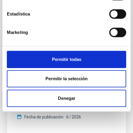
Estadística
CON ÁRBITRO
Marketing
CONCERTO: Forward modelling of
interferograms for calibration
Context. The CarbON [CII] line in post-rEionisation and
ReionisaTiOn epoch (CONCERTO) instrument was a
Permitir todas
low-resolution mapping Fourier-transform
spectrometer based on lumped-element kinetic
inductance detector (LEKID) technology that
Permitir la selección
operated at 130-310 GHz. It was installed on the 12-
meter APEX telescope in Chile in April 2021 and
operated until
Denegar
Lundgren, A. et al.
Fecha de publicación:
6
2026