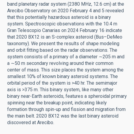
band planetary radar system (2380 MHz, 12.6 cm) at the
Arecibo Observatory on 2020 February 4 and 5 revealed
that this potentially hazardous asteroid is a binary
system. Spectroscopic observations with the 10.4 m
Gran Telescopio Canarias on 2024 February 16 indicate
that 2020 BX12 is an S-complex asteroid (Bus–DeMeo
taxonomy). We present the results of shape modeling
and orbit fitting based on the radar observations. The
system consists of a primary of a diameter ∼205 m and
a ∼50 m secondary revolving around their common
center of mass. This size places the system among the
smallest 10% of known binary asteroid systems. The
orbital period of the system is >40 hr. The semimajor
axis is >375 m. This binary system, like many other
binary near-Earth asteroids, features a spheroidal primary
spinning near the breakup point, indicating likely
formation through spin-up and fission and migration from
the main belt. 2020 BX12 was the last binary asteroid
discovered at Arecibo.