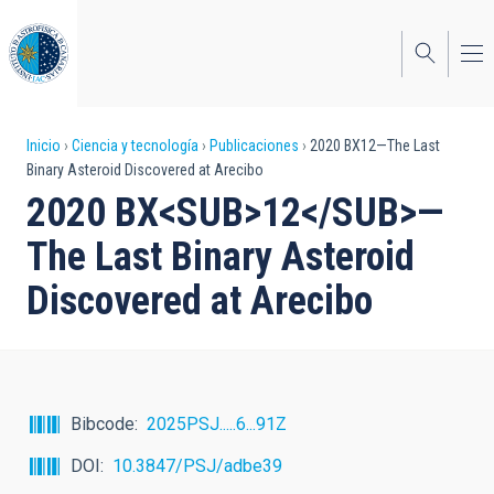
Pasar
al
contenido
principal
Sobrescribir
Inicio
Ciencia y tecnología
Publicaciones
2020 BX12—The Last
Binary Asteroid Discovered at Arecibo
enlaces
2020 BX<SUB>12</SUB>—
de
The Last Binary Asteroid
ayuda
Discovered at Arecibo
a
la
navegación
Bibcode
2025PSJ.....6...91Z
DOI
10.3847/PSJ/adbe39