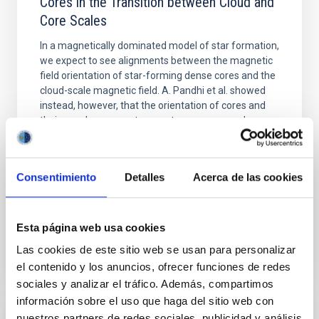
Cores in the Transition between Cloud and
Core Scales
In a magnetically dominated model of star formation,
we expect to see alignments between the magnetic
field orientation of star-forming dense cores and the
cloud-scale magnetic field. A. Pandhi et al. showed
instead, however, that the orientation of cores and
their angular momentum vectors appear random
with respect to the larger-scale magnetic
Yin, Sean et al.
Consentimiento
Detalles
Acerca de las cookies
Fecha de publicación:
5
2026
Esta página web usa cookies
BIBCODE
2026APJ..1003...83Y
Las cookies de este sitio web se usan para personalizar
NÚMERO DE CITAS
0
el contenido y los anuncios, ofrecer funciones de redes
sociales y analizar el tráfico. Además, compartimos
información sobre el uso que haga del sitio web con
nuestros partners de redes sociales, publicidad y análisis