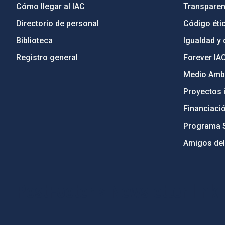
Cómo llegar al IAC
Transparen
Directorio de personal
Código étic
Biblioteca
Igualdad y 
Registro general
Forever IA
Medio Ambi
Proyectos i
Financiaci
Programa 
Amigos del
PostFooter > Newsletter link