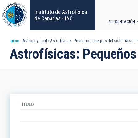
Pasar
al
Instituto de Astrofísica
contenido
de Canarias • IAC
PRESENTACIÓN
principal
Navega
Sobrescribir
Inicio
Astrophysical
Astrofísicas: Pequeños cuerpos del sistema solar
principa
Astrofísicas: Pequeños
enlaces
de
ayuda
a
TÍTULO
la
navegación