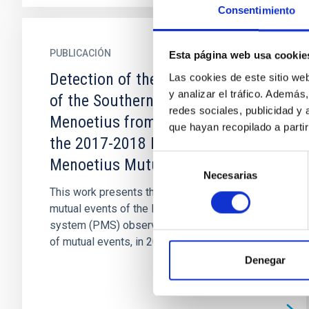
Consentimiento
PUBLICACIÓN
Esta página web usa cookie
Detection of the Irregular Shape
Las cookies de este sitio we
y analizar el tráfico. Ademá
of the Southern Limb of
redes sociales, publicidad y
Menoetius from Observations of
que hayan recopilado a parti
the 2017-2018 Patroclus-
Selección
Menoetius Mutual Events
Necesarias
de
This work presents the analysis of seven
consentimiento
mutual events of the Patroclus-Menoetius
system (PMS) observed during the last season
of mutual events, in 2017-2018...
Denegar