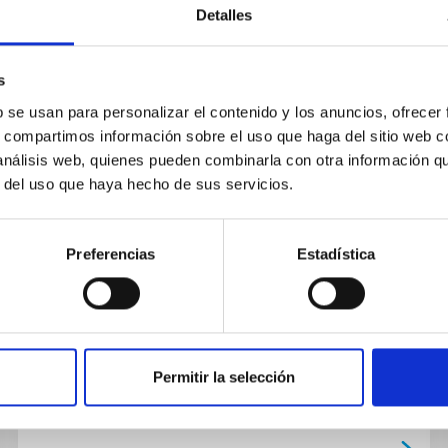
Detalles
NOTICIA
s
El IAC continúa el seguimiento
b se usan para personalizar el contenido y los anuncios, ofrecer
s, compartimos información sobre el uso que haga del sitio web 
del asteroide 2024 YR4 para
 análisis web, quienes pueden combinarla con otra información q
afinar la probabilidad de impacto
r del uso que haya hecho de sus servicios.
en 2032
El grupo de Sistema Solar del Instituto de
Preferencias
Estadística
Astrofísica de Canarias (IAC) participa en el
esfuerzo internacional para seguir de cerca el
asteroide 2024 YR4. El...
Permitir la selección