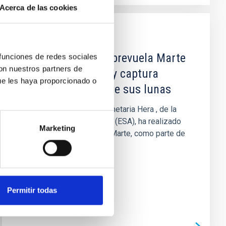
Acerca de las cookies
NOTICIA
La misión Hera sobrevuela Marte
 funciones de redes sociales
con nuestros partners de
rumbo a Didymos y captura
ue les haya proporcionado o
imágenes únicas de sus lunas
La misión de defensa planetaria Hera , de la
Agencia Espacial Europea (ESA), ha realizado
Marketing
un sobrevuelo al planeta Marte, como parte de
su maniobra de...
Permitir todas