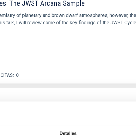
res: The JWST Arcana Sample
hemistry of planetary and brown dwarf atmospheres; however, the
his talk, I will review some of the key findings of the JWST Cycl
 CITAS
0
c Baseline of (15094) Polymele in Support of
ne model for the Jupiter Trojan (15094) Polymele, a primary targ
scope (TTT). Phase-Dispersion Minimization over the combined 
Detalles