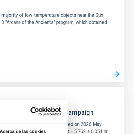
 majority of low-temperature objects near the Sun
e 3 "Arcana of the Ancients" program, which obtained
 the Lucy Mutual Event Campaign
et of the NASA Lucy mission, obtained on 2026 May
two-night dataset yields P rot = 5.762 ± 0.051 hr
Acerca de las cookies