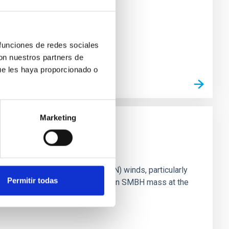
 funciones de redes sociales
con nuestros partners de
ue les haya proporcionado o
Marketing
ts of active galactic nuclei (AGN) winds, particularly
Permitir todas
vestigating the relationship between SMBH mass at the