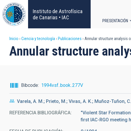
Pasar
al
Instituto de Astrofísica
contenido
de Canarias • IAC
PRESENTACIÓN
principal
Navega
Sobrescribir
Inicio
Ciencia y tecnología
Publicaciones
Annular structure analysis o
principa
Annular structure analy
enlaces
de
ayuda
Bibcode
1994vsf..book..277V
a
Varela, A. M.; Prieto, M.; Vivas, A. K.; Muñoz-Tuñon, C
la
REFERENCIA BIBLIOGRÁFICA
"Violent Star Formatio
navegación
first IAC-RGO meeting h