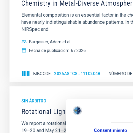
Chemistry in Metal-Diverse Atmosphe
Elemental composition is an essential factor in the c
have nearly indistinguishable abundance patterns. In t
NIRSpec and
Burgasser, Adam et al.
Fecha de publicación:
6
2026
BIBCODE
2026ASTCS..1110204B
NÚMERO DE
SIN ÁRBITRO
Rotational Light Curve and Photometri
We report a rotational light curve and Fourier baseli
19─20 and May 21─22 UT with the Two-meter Twin Tele
Consentimiento