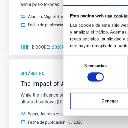
and a peak-to-peak
Esta página web usa cookie
Alarcon, Miguel R. et al.
Fecha de publicación:
5
2026
Las cookies de este sitio we
y analizar el tráfico. Ademá
redes sociales, publicidad y
que hayan recopilado a parti
BIBCODE
2026RNAAS..10..143A
NÚMERO DE 
Selección
Necesarias
de
consentimiento
SIN ÁRBITRO
The impact of Active Galactic Nuclei 
While the influence of supermassive black hole (SMBH) a
Denegar
ultrafast outflows (UFOs), on planetary atmospheres r
Waas, Jourdan et al.
Fecha de publicación:
6
2026