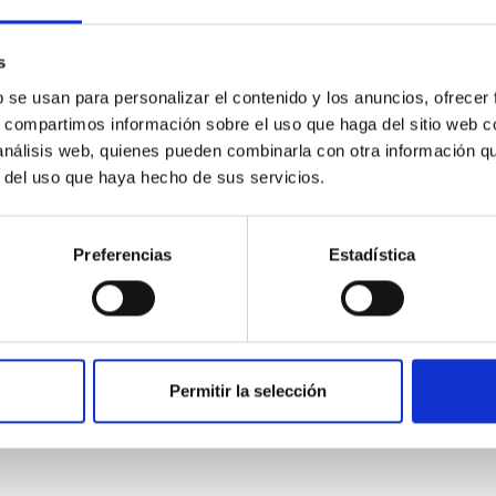
s
b se usan para personalizar el contenido y los anuncios, ofrecer
s, compartimos información sobre el uso que haga del sitio web 
 análisis web, quienes pueden combinarla con otra información q
r del uso que haya hecho de sus servicios.
CITAS
0
Preferencias
Estadística
on Habitable Worlds
ctivity on habitability has garnered attention, the specific effec
Permitir la selección
emain largely unexplored. This study aims to fill this gap by in