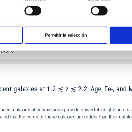
ver, that the orientation of cores and their angular momentum vec
Permitir la selección
ITAS
0
scent galaxies at 1.2 ≲ z ≲ 2.2: Age, Fe-, an
iescent galaxies at cosmic noon provide powerful insights into 
ed that the cores of these galaxies are redder than their outsk