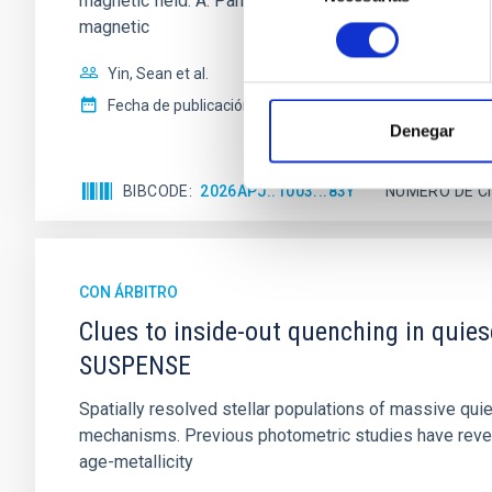
magnetic field. A. Pandhi et al. showed instead, howe
consentimiento
magnetic
Yin, Sean et al.
Fecha de publicación:
5
2026
Denegar
BIBCODE
2026APJ..1003...83Y
NÚMERO DE C
CON ÁRBITRO
Clues to inside-out quenching in quie
SUSPENSE
Spatially resolved stellar populations of massive qu
mechanisms. Previous photometric studies have reveal
age-metallicity