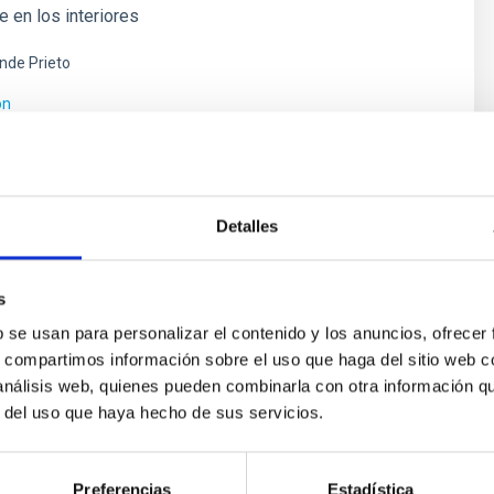
e en los interiores
ende Prieto
ón
Detalles
s
b se usan para personalizar el contenido y los anuncios, ofrecer
s, compartimos información sobre el uso que haga del sitio web 
 análisis web, quienes pueden combinarla con otra información q
r del uso que haya hecho de sus servicios.
ores in the Transition between Cloud and Cor
 we expect to see alignments between the magnetic field orienta
Preferencias
Estadística