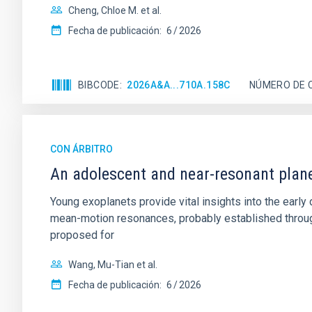
Cheng, Chloe M. et al.
Fecha de publicación:
6
2026
BIBCODE
2026A&A...710A.158C
NÚMERO DE 
CON ÁRBITRO
An adolescent and near-resonant plan
Young exoplanets provide vital insights into the ear
mean-motion resonances, probably established through
proposed for
Wang, Mu-Tian et al.
Fecha de publicación:
6
2026