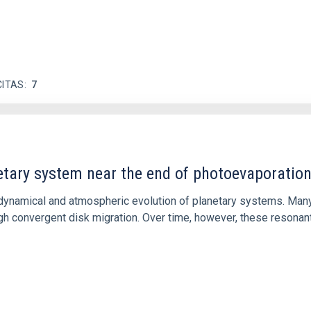
CITAS
7
etary system near the end of photoevaporatio
ly dynamical and atmospheric evolution of planetary systems. Ma
 convergent disk migration. Over time, however, these resonant 