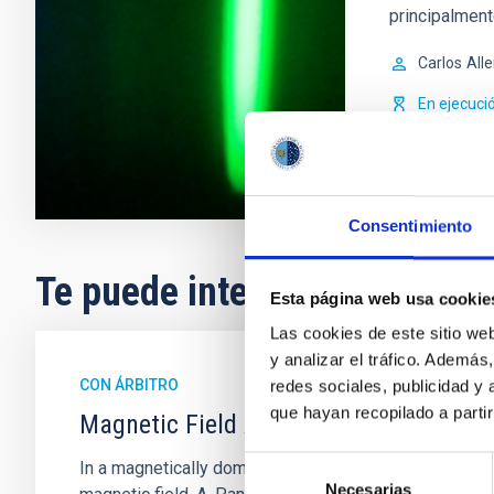
principalment
Carlos
All
En ejecuci
Consentimiento
Te puede interesar
Esta página web usa cookie
Las cookies de este sitio we
y analizar el tráfico. Ademá
CON ÁRBITRO
redes sociales, publicidad y
que hayan recopilado a parti
Magnetic Field Alignment with Dense C
Selección
In a magnetically dominated model of star formation,
Necesarias
de