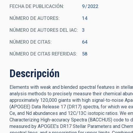
FECHA DE PUBLICACIÓN:
9
2022
NÚMERO DE AUTORES
14
NÚMERO DE AUTORES DEL IAC
3
NÚMERO DE CITAS
64
NÚMERO DE CITAS REFERIDAS
58
Descripción
Elements with weak and blended spectral features in stella
analysis methods to precisely measure their chemical abund
approximately 120,000 giants with high signal-to-noise Apa
(APOGEE) Data Release 17 (DR17) spectra, for which we exp
Ce, and Nd abundances and 12C/13C isotopic ratios. We em
Characterizing High-accuracy Spectra (BACCHUS) code to d
measured by APOGEE's DR17 Stellar Parameters and Chemica
spectral lines, and a prescription for upper limits. Combi