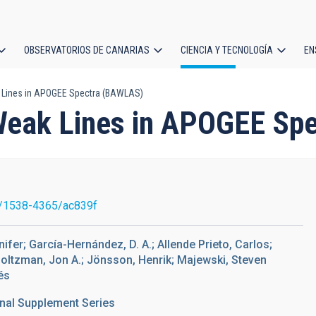
OBSERVATORIOS DE CANARIAS
CIENCIA Y TECNOLOGÍA
EN
ción
Lines in APOGEE Spectra (BAWLAS)
l
Weak Lines in APOGEE Sp
/1538-4365/ac839f
fer; García-Hernández, D. A.; Allende Prieto, Carlos;
 Holtzman, Jon A.; Jönsson, Henrik; Majewski, Steven
és
nal Supplement Series