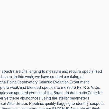
r spectra are challenging to measure and require specialized
ances. In this work, we have created a catalog of
che Point Observatory Galactic Evolution Experiment
lore weak and blended species to measure Na, P, S, V, Cu,
ploy an updated version of the Brussels Automatic Code for
erive these abundances using the stellar parameters
l Abundances Pipeline, quality flagging to identify suspect
ned, these allow us to provide our BACCHUS Analysis of Weak