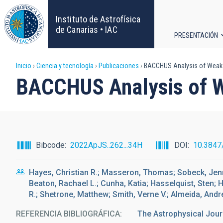
Pasar
al
Instituto de Astrofísica
contenido
de Canarias • IAC
PRESENTACIÓN
principal
Navega
Sobrescribir
Inicio
Ciencia y tecnología
Publicaciones
BACCHUS Analysis of Weak 
principa
BACCHUS Analysis of 
enlaces
de
ayuda
Bibcode
2022ApJS..262...34H
DOI
10.3847
a
Hayes, Christian R.; Masseron, Thomas; Sobeck, Jenni
la
Beaton, Rachael L.; Cunha, Katia; Hasselquist, Sten;
R.; Shetrone, Matthew; Smith, Verne V.; Almeida, Andr
navegación
REFERENCIA BIBLIOGRÁFICA
The Astrophysical Jour