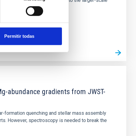
tors appear random with respect to the larger-scale
Permitir todas
d Mg-abundance gradients from JWST-
star-formation quenching and stellar mass assembly
irts. However, spectroscopy is needed to break the