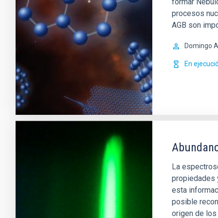
formar Nebul
procesos nucl
AGB son impo
Domingo A
En ejecuci
Abundanci
La espectrosc
propiedades 
esta informac
posible recon
origen de lo