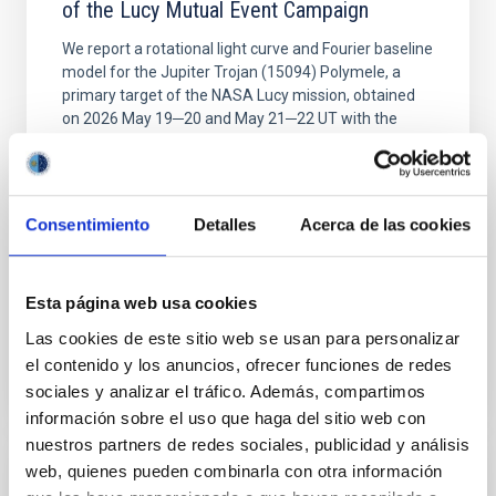
of the Lucy Mutual Event Campaign
We report a rotational light curve and Fourier baseline
model for the Jupiter Trojan (15094) Polymele, a
primary target of the NASA Lucy mission, obtained
on 2026 May 19─20 and May 21─22 UT with the
Two-meter Twin Telescope (TTT). Phase-Dispersion
Minimization over the combined two-night dataset
yields P rot = 5.762 ± 0.051 hr and a peak-to-peak
Consentimiento
Detalles
Acerca de las cookies
Alarcon, Miguel R. et al.
Fecha de publicación:
5
2026
Esta página web usa cookies
BIBCODE
2026RNAAS..10..143A
Las cookies de este sitio web se usan para personalizar
el contenido y los anuncios, ofrecer funciones de redes
NÚMERO DE CITAS
0
sociales y analizar el tráfico. Además, compartimos
información sobre el uso que haga del sitio web con
nuestros partners de redes sociales, publicidad y análisis
web, quienes pueden combinarla con otra información
SIN ÁRBITRO