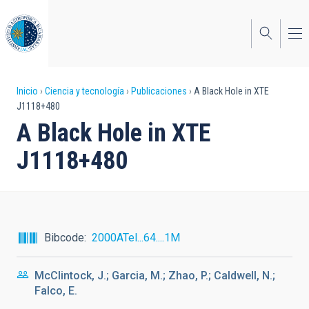
Pasar
al
contenido
principal
Sobrescribir
Inicio
Ciencia y tecnología
Publicaciones
A Black Hole in XTE
J1118+480
enlaces
A Black Hole in XTE
de
J1118+480
ayuda
a
la
navegación
Bibcode
2000ATel...64....1M
McClintock, J.; Garcia, M.; Zhao, P.; Caldwell, N.;
Falco, E.