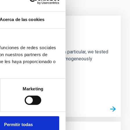
Acerca de las cookies
laxies
 funciones de redes sociales
ofiles of simulated galaxies. In particular, we tested
con nuestros partners de
rk matter profiles. Methods. We homogeneously
ue les haya proporcionado o
Marketing
Permitir todas