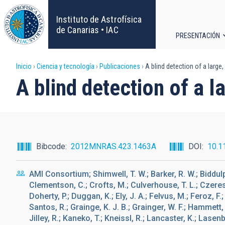
Pasar
al
Instituto de Astrofísica
contenido
de Canarias • IAC
PRESENTACIÓN
principal
Navega
Sobrescribir
Inicio
Ciencia y tecnología
Publicaciones
A blind detection of a large
principa
A blind detection of a 
enlaces
de
ayuda
Bibcode
2012MNRAS.423.1463A
DOI
10.1
a
AMI Consortium; Shimwell, T. W.; Barker, R. W.; Biddulph
la
Clementson, C.; Crofts, M.; Culverhouse, T. L.; Czeres,
Doherty, P.; Duggan, K.; Ely, J. A.; Felvus, M.; Feroz, F
navegación
Santos, R.; Grainge, K. J. B.; Grainger, W. F.; Hammett, 
Jilley, R.; Kaneko, T.; Kneissl, R.; Lancaster, K.; Lasenb