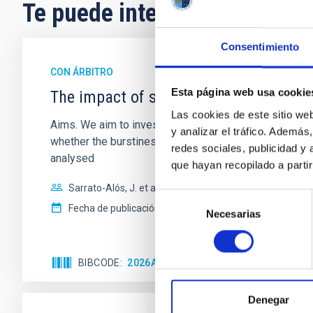
Te puede interesar
Consentimiento
CON ÁRBITRO
Esta página web usa cookie
The impact of star formation histories
Las cookies de este sitio we
Aims. We aim to investigate the connection between sta
y analizar el tráfico. Ademá
whether the burstiness and temporal distribution of 
redes sociales, publicidad y
analysed
que hayan recopilado a parti
Sarrato-Alós, J. et al.
Selección
Fecha de publicación:
6
2026
Necesarias
de
consentimiento
BIBCODE
2026A&A...710A..95S
NÚMERO DE C
Denegar