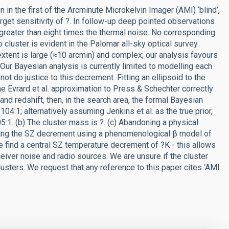
in the first of the Arcminute Microkelvin Imager (AMI) ‘blind’,
get sensitivity of ?. In follow-up deep pointed observations
reater than eight times the thermal noise. No corresponding
 cluster is evident in the Palomar all-sky optical survey.
xtent is large (≈10 arcmin) and complex; our analysis favours
 Our Bayesian analysis is currently limited to modelling each
ot do justice to this decrement. Fitting an ellipsoid to the
he Evrard et al. approximation to Press & Schechter correctly
nd redshift, then, in the search area, the formal Bayesian
 104:1; alternatively assuming Jenkins et al. as the true prior,
05:1. (b) The cluster mass is ?. (c) Abandoning a physical
ling the SZ decrement using a phenomenological β model of
 find a central SZ temperature decrement of ?K - this allows
iver noise and radio sources. We are unsure if the cluster
ters. We request that any reference to this paper cites ‘AMI