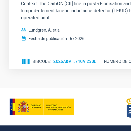
Context. The CarbON [CII] line in post-rEionisation
lumped-element kinetic inductance detector (LEKID) t
operated until
Lundgren, A. et al.
Fecha de publicación:
6
2026
BIBCODE
2026A&A...710A.230L
NÚMERO DE C