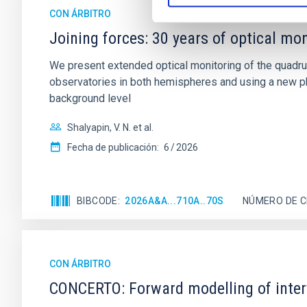
CON ÁRBITRO
Joining forces: 30 years of optical mon
We present extended optical monitoring of the quadru
observatories in both hemispheres and using a new ph
background level
Shalyapin, V. N. et al.
Fecha de publicación:
6
2026
BIBCODE
2026A&A...710A..70S
NÚMERO DE C
CON ÁRBITRO
CONCERTO: Forward modelling of inter