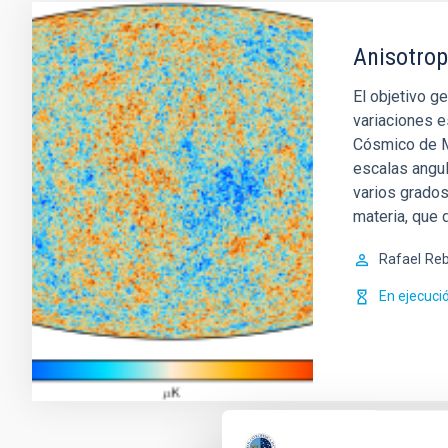
Anisotrop
El objetivo g
variaciones e
Cósmico de M
escalas angu
varios grados
materia, que 
Rafael
Reb
En ejecuci