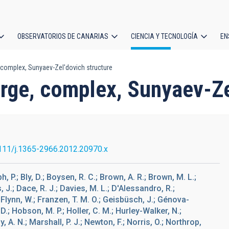
OBSERVATORIOS DE CANARIAS
CIENCIA Y TECNOLOGÍA
EN
ción
, complex, Sunyaev-Zel'dovich structure
l
large, complex, Sunyaev-Ze
111/j.1365-2966.2012.20970.x
, P.; Bly, D.; Boysen, R. C.; Brown, A. R.; Brown, M. L.;
 J.; Dace, R. J.; Davies, M. L.; D'Alessandro, R.;
.; Flynn, W.; Franzen, T. M. O.; Geisbüsch, J.; Génova-
D.; Hobson, M. P.; Holler, C. M.; Hurley-Walker, N.;
y, A. N.; Marshall, P. J.; Newton, F.; Norris, O.; Northrop,