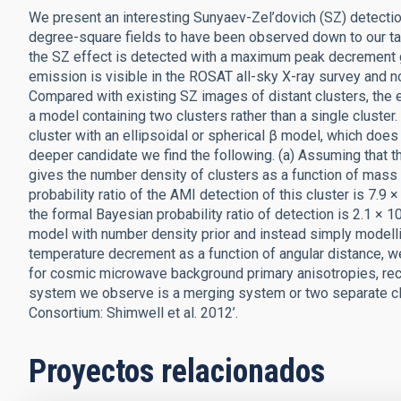
We present an interesting Sunyaev-Zel’dovich (SZ) detection 
degree-square fields to have been observed down to our tar
the SZ effect is detected with a maximum peak decrement g
emission is visible in the ROSAT all-sky X-ray survey and no
Compared with existing SZ images of distant clusters, the e
a model containing two clusters rather than a single cluster.
cluster with an ellipsoidal or spherical β model, which does n
deeper candidate we find the following. (a) Assuming that t
gives the number density of clusters as a function of mass a
probability ratio of the AMI detection of this cluster is 7.9 ×
the formal Bayesian probability ratio of detection is 2.1 × 1
model with number density prior and instead simply model
temperature decrement as a function of angular distance, we
for cosmic microwave background primary anisotropies, rece
system we observe is a merging system or two separate clus
Consortium: Shimwell et al. 2012’.
Proyectos relacionados