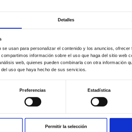
Detalles
s
 on the inner dark matter density slopes of ga
b se usan para personalizar el contenido y los anuncios, ofrecer
r formation histories (SFHs) and the inner dark matter density pr
s, compartimos información sobre el uso que haga del sitio web 
star formation influence the formation of cored versus cuspy da
 análisis web, quienes pueden combinarla con otra información q
r del uso que haya hecho de sus servicios.
Preferencias
Estadística
ITAS
1
Permitir la selección