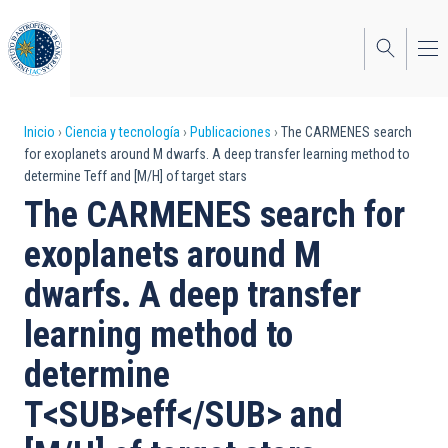
Pasar
al
contenido
principal
Sobrescribir
Inicio
Ciencia y tecnología
Publicaciones
The CARMENES search
for exoplanets around M dwarfs. A deep transfer learning method to
enlaces
determine Teff and [M/H] of target stars
de
The CARMENES search for
ayuda
exoplanets around M
a
dwarfs. A deep transfer
la
learning method to
navegación
determine
T<SUB>eff</SUB> and