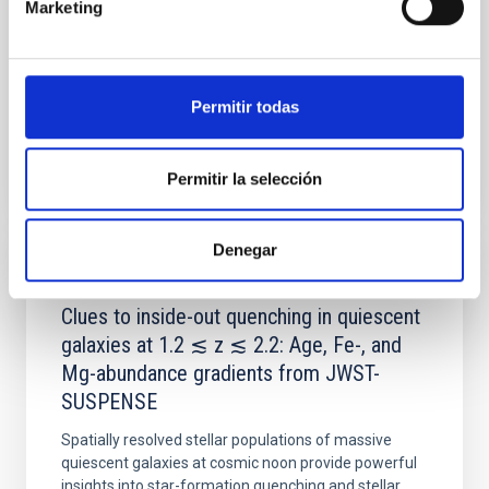
Marketing
Yin, Sean et al.
Fecha de publicación:
5
2026
Permitir todas
BIBCODE
2026APJ..1003...83Y
Permitir la selección
NÚMERO DE CITAS
0
Denegar
CON ÁRBITRO
Clues to inside-out quenching in quiescent
galaxies at 1.2 ≲ z ≲ 2.2: Age, Fe-, and
Mg-abundance gradients from JWST-
SUSPENSE
Spatially resolved stellar populations of massive
quiescent galaxies at cosmic noon provide powerful
insights into star-formation quenching and stellar