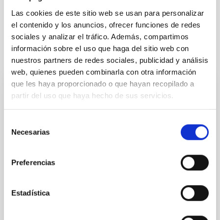
Métodos
Técnicas
Las cookies de este sitio web se usan para personalizar
el contenido y los anuncios, ofrecer funciones de redes
sociales y analizar el tráfico. Además, compartimos
información sobre el uso que haga del sitio web con
Te puede interesar
nuestros partners de redes sociales, publicidad y análisis
web, quienes pueden combinarla con otra información
que les haya proporcionado o que hayan recopilado a
CON ÁRBITRO
partir del uso que haya hecho de sus servicios.
Magnetic Field Alignment with Dense
Cores in the Transition between Cloud and
Selección
Necesarias
Core Scales
de
consentimiento
In a magnetically dominated model of star formation,
Preferencias
we expect to see alignments between the magnetic
field orientation of star-forming dense cores and the
cloud-scale magnetic field. A. Pandhi et al. showed
Estadística
instead, however, that the orientation of cores and
their angular momentum vectors appear random
with respect to the larger-scale magnetic