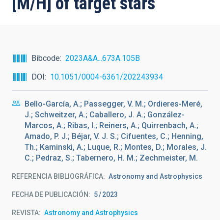
[M/H] of target stars
Bibcode
2023A&A...673A.105B
DOI
10.1051/0004-6361/202243934
Bello-García, A.; Passegger, V. M.; Ordieres-Meré,
J.; Schweitzer, A.; Caballero, J. A.; González-
Marcos, A.; Ribas, I.; Reiners, A.; Quirrenbach, A.;
Amado, P. J.; Béjar, V. J. S.; Cifuentes, C.; Henning,
Th.; Kaminski, A.; Luque, R.; Montes, D.; Morales, J.
C.; Pedraz, S.; Tabernero, H. M.; Zechmeister, M.
REFERENCIA BIBLIOGRÁFICA
Astronomy and Astrophysics
FECHA DE PUBLICACIÓN:
5
2023
REVISTA
Astronomy and Astrophysics