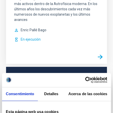
más activos dentro de la Astrofísica moderna. En los
últimos años los descubrimientos cada vez más
numerosos de nuevos exoplanetas y los últimos
avances
Enric
Pallé Bago
En ejecución
TIPO
CON ÁRBITRO
Consentimiento
Detalles
Acerca de las cookies
Sistema Solar y Sistemas Planetarios (SEYSS)
Esta página web usa cookies
Física estelar e interestelar (FEEI)