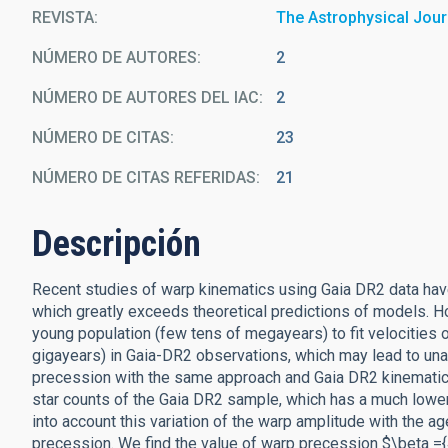
REVISTA
The Astrophysical Jour
NÚMERO DE AUTORES
2
NÚMERO DE AUTORES DEL IAC
2
NÚMERO DE CITAS
23
NÚMERO DE CITAS REFERIDAS
21
Descripción
Recent studies of warp kinematics using Gaia DR2 data have
which greatly exceeds theoretical predictions of models. 
young population (few tens of megayears) to fit velocities of
gigayears) in Gaia-DR2 observations, which may lead to una
precession with the same approach and Gaia DR2 kinematic d
star counts of the Gaia DR2 sample, which has a much lowe
into account this variation of the warp amplitude with the ag
precession. We find the value of warp precession $\beta =