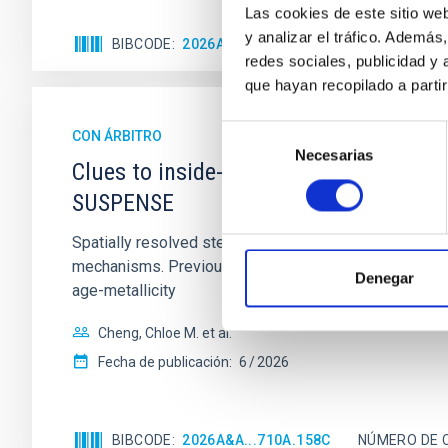
Las cookies de este sitio we
y analizar el tráfico. Ademá
BIBCODE
2026APJ..1003...83Y
NÚMERO DE C
redes sociales, publicidad y
que hayan recopilado a parti
Selección
CON ÁRBITRO
Necesarias
de
Clues to inside-out quenching in quie
consentimiento
SUSPENSE
Spatially resolved stellar populations of massive qu
mechanisms. Previous photometric studies have reveal
Denegar
age-metallicity
Cheng, Chloe M. et al.
Fecha de publicación:
6
2026
BIBCODE
2026A&A...710A.158C
NÚMERO DE 