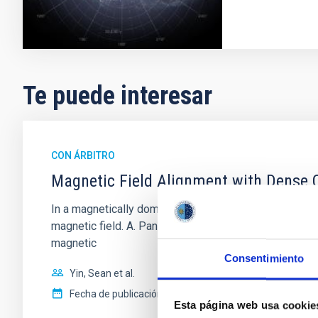
Te puede interesar
CON ÁRBITRO
Magnetic Field Alignment with Dense C
In a magnetically dominated model of star formation,
magnetic field. A. Pandhi et al. showed instead, howe
magnetic
Consentimiento
Yin, Sean et al.
Fecha de publicación:
5
2026
Esta página web usa cookie