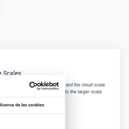
e Scales
tion of star-forming dense cores and the cloud-scale
tors appear random with respect to the larger-scale
Acerca de las cookies