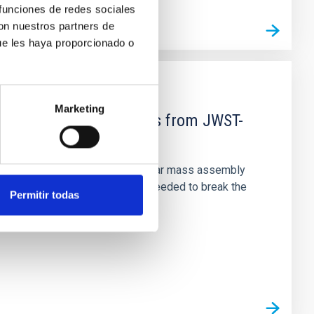
 funciones de redes sociales
con nuestros partners de
ue les haya proporcionado o
Marketing
d Mg-abundance gradients from JWST-
star-formation quenching and stellar mass assembly
irts. However, spectroscopy is needed to break the
Permitir todas