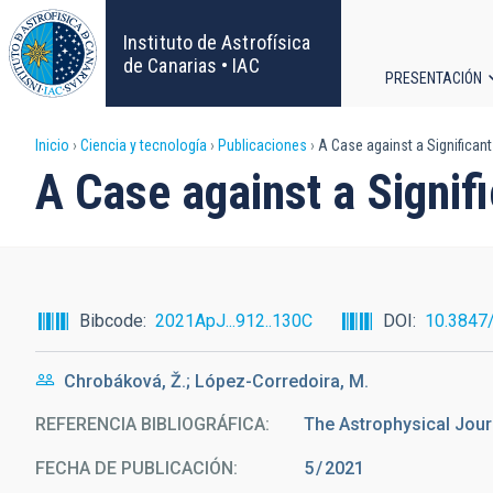
Pasar
al
Instituto de Astrofísica
contenido
de Canarias • IAC
PRESENTACIÓN
principal
Navega
Sobrescribir
Inicio
Ciencia y tecnología
Publicaciones
A Case against a Significant
principa
A Case against a Signif
enlaces
de
ayuda
Bibcode
2021ApJ...912..130C
DOI
10.3847
a
Chrobáková, Ž.; López-Corredoira, M.
la
REFERENCIA BIBLIOGRÁFICA
The Astrophysical Jour
navegación
FECHA DE PUBLICACIÓN:
5
2021