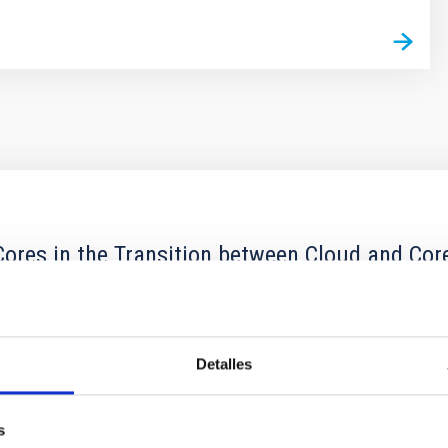
ores in the Transition between Cloud and Cor
 we expect to see alignments between the magnetic field orienta
ver, that the orientation of cores and their angular momentum vec
Detalles
s