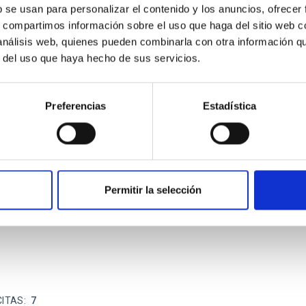
b se usan para personalizar el contenido y los anuncios, ofrecer
s, compartimos información sobre el uso que haga del sitio web 
ITAS
0
 análisis web, quienes pueden combinarla con otra información q
r del uso que haya hecho de sus servicios.
Preferencias
Estadística
scent galaxies at 1.2 ≲ z ≲ 2.2: Age, Fe-, an
iescent galaxies at cosmic noon provide powerful insights into 
ed that the cores of these galaxies are redder than their outsk
Permitir la selección
CITAS
7