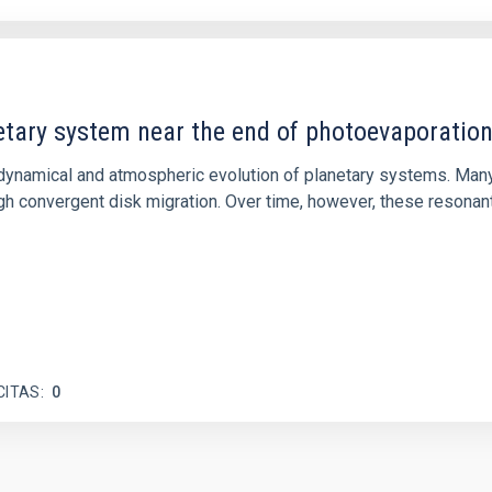
etary system near the end of photoevaporatio
ly dynamical and atmospheric evolution of planetary systems. Ma
 convergent disk migration. Over time, however, these resonant 
CITAS
0