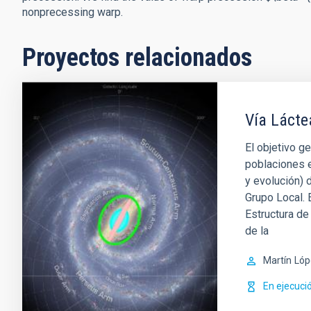
nonprecessing warp.
Proyectos relacionados
Vía Lácte
El objetivo g
poblaciones e
y evolución) d
Grupo Local. 
Estructura de
de la
Martín
Lóp
En ejecuci