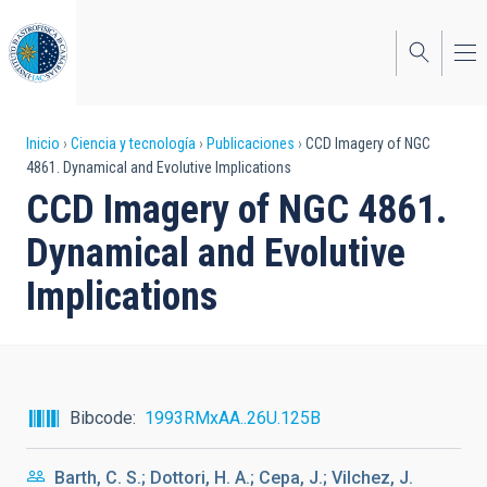
Pasar
al
contenido
principal
Sobrescribir
Inicio
Ciencia y tecnología
Publicaciones
CCD Imagery of NGC
4861. Dynamical and Evolutive Implications
enlaces
CCD Imagery of NGC 4861.
de
Dynamical and Evolutive
ayuda
Implications
a
la
navegación
Bibcode
1993RMxAA..26U.125B
Barth, C. S.; Dottori, H. A.; Cepa, J.; Vilchez, J.