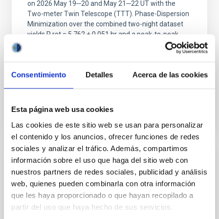
on 2026 May 19─20 and May 21─22 UT with the
Two-meter Twin Telescope (TTT). Phase-Dispersion
Minimization over the combined two-night dataset
yields P rot = 5.762 ± 0.051 hr and a peak-to-peak
Alarcon, Miguel R. et al.
Fecha de publicación:
5
2026
Consentimiento
Detalles
Acerca de las cookies
BIBCODE
2026RNAAS..10..143A
Esta página web usa cookies
NÚMERO DE CITAS
0
Las cookies de este sitio web se usan para personalizar
el contenido y los anuncios, ofrecer funciones de redes
sociales y analizar el tráfico. Además, compartimos
información sobre el uso que haga del sitio web con
SIN ÁRBITRO
nuestros partners de redes sociales, publicidad y análisis
The impact of Active Galactic Nuclei on
web, quienes pueden combinarla con otra información
Habitable Worlds
que les haya proporcionado o que hayan recopilado a
partir del uso que haya hecho de sus servicios.
While the influence of supermassive black hole