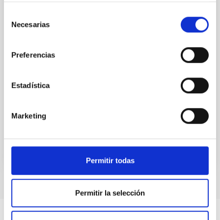
(SMBH) activity on habitability has garnered
attention, the specific effects of active galactic nuclei
Selección
(AGN) winds, particularly ultrafast outflows (UFOs),
Necesarias
de
on planetary atmospheres remain largely
consentimiento
unexplored. This study aims to fill this gap by
investigating the relationship between SMBH mass
Preferencias
at the
Waas, Jourdan et al.
Estadística
Fecha de publicación:
6
2026
Marketing
BIBCODE
2026ASTCS..1100130W
NÚMERO DE CITAS
0
Permitir todas
Permitir la selección