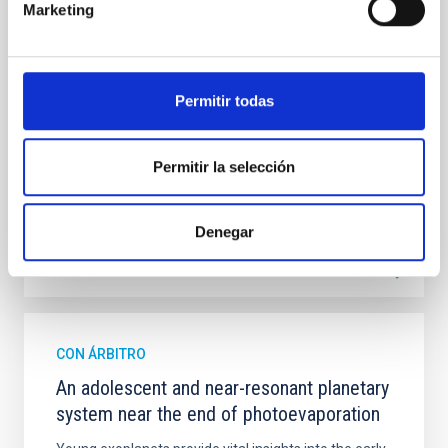
insights into star-formation quenching and stellar
Marketing
mass assembly mechanisms. Previous photometric
studies have revealed that the cores of these
galaxies are redder than their outskirts. However,
spectroscopy is needed to break the age-metallicity
Permitir todas
Cheng, Chloe M. et al.
Fecha de publicación:
6
2026
Permitir la selección
BIBCODE
2026A&A...710A.158C
Denegar
NÚMERO DE CITAS
7
CON ÁRBITRO
An adolescent and near-resonant planetary
system near the end of photoevaporation