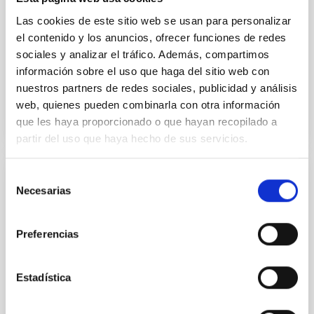
Las cookies de este sitio web se usan para personalizar
Yin, Sean et al.
el contenido y los anuncios, ofrecer funciones de redes
Fecha de publicación:
5
2026
sociales y analizar el tráfico. Además, compartimos
información sobre el uso que haga del sitio web con
nuestros partners de redes sociales, publicidad y análisis
BIBCODE
2026APJ..1003...83Y
web, quienes pueden combinarla con otra información
que les haya proporcionado o que hayan recopilado a
NÚMERO DE CITAS
0
partir del uso que haya hecho de sus servicios.
Selección
CON ÁRBITRO
Necesarias
de
Clues to inside-out quenching in quiescent
consentimiento
galaxies at 1.2 ≲ z ≲ 2.2: Age, Fe-, and
Preferencias
Mg-abundance gradients from JWST-
SUSPENSE
Estadística
Spatially resolved stellar populations of massive
quiescent galaxies at cosmic noon provide powerful