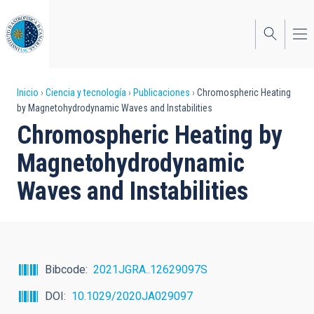
Pasar
al
contenido
principal
Sobrescribir
Inicio
Ciencia y tecnología
Publicaciones
Chromospheric Heating
by Magnetohydrodynamic Waves and Instabilities
enlaces
Chromospheric Heating by
de
Magnetohydrodynamic
ayuda
Waves and Instabilities
a
la
navegación
Bibcode
2021JGRA..12629097S
DOI
10.1029/2020JA029097