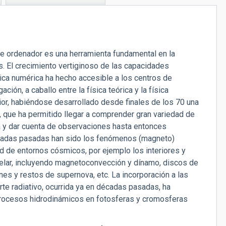
de ordenador es una herramienta fundamental en la
das. El crecimiento vertiginoso de las capacidades
tica numérica ha hecho accesible a los centros de
ón, a caballo entre la física teórica y la física
rior, habiéndose desarrollado desde finales de los 70 una
l, que ha permitido llegar a comprender gran variedad de
ura y dar cuenta de observaciones hasta entonces
́cadas pasadas han sido los fenómenos (magneto)
d de entornos cósmicos, por ejemplo los interiores y
telar, incluyendo magnetoconvección y dínamo, discos de
nes y restos de supernova, etc. La incorporación a las
te radiativo, ocurrida ya en décadas pasadas, ha
procesos hidrodinámicos en fotosferas y cromosferas