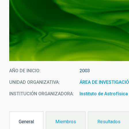
AÑO DE INICIO
2003
UNIDAD ORGANIZATIVA
ÁREA DE INVESTIGACI
INSTITUCIÓN ORGANIZADORA
Instituto de Astrofísic
General
Miembros
Resultados
(solapa