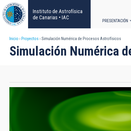
Pasar
al
Instituto de Astrofísica
contenido
de Canarias • IAC
PRESENTACIÓN
principal
Navega
Sobrescribir
Inicio
Proyectos
Simulación Numérica de Procesos Astrofísicos
principa
Simulación Numérica de
enlaces
de
ayuda
a
la
navegación