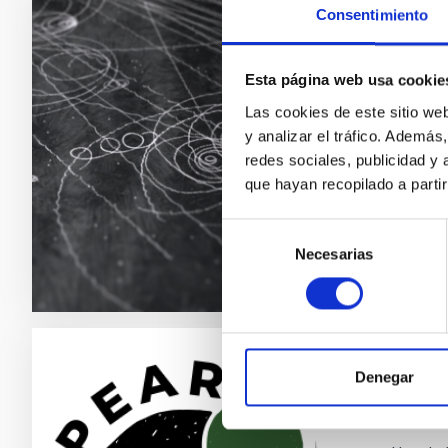
Consentimiento
Teorí
Nuestro 
Esta página web usa cookie
fundame
Las cookies de este sitio we
experim
y analizar el tráfico. Ademá
redes sociales, publicidad y
Jorg
que hayan recopilado a parti
En e
Selección
Necesarias
de
consentimiento
Denegar
Los s
sobre