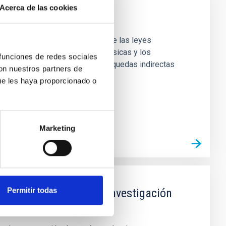
Acerca de las cookies
etivo es mejorar la comprensión de las leyes
 entre las observaciones astrofísicas y los
 funciones de redes sociales
 trabajando actualmente son: Búsquedas indirectas
con nuestros partners de
ue les haya proporcionado o
Marketing
Permitir todas
imilares a la Tierra: investigación
feras (SPEAR)