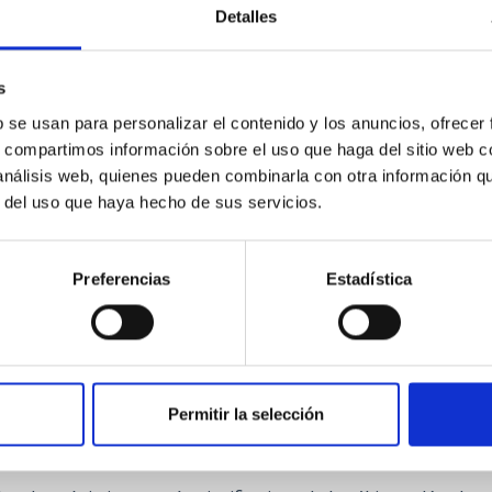
Detalles
a de Astropartículas
grupo trabaja en física teórica de astropartículas y nuestro obj
s
ntales de la naturaleza mediante la explotación de las sinergias
b se usan para personalizar el contenido y los anuncios, ofrecer
entos de laboratorio. Las diferentes líneas en las que estamos
s, compartimos información sobre el uso que haga del sitio web 
 análisis web, quienes pueden combinarla con otra información q
e
Martín Camalich
r del uso que haya hecho de sus servicios.
jecución
Preferencias
Estadística
Permitir la selección
ubneptunos como precursores de los planetas s
 la capacidad de los ELT para detectar atmós