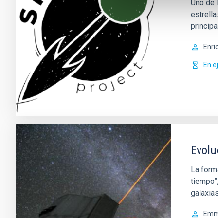
Uno de 
estrell
principa
Enri
En e
Evolu
La forma
tiempo”
galaxia
Em