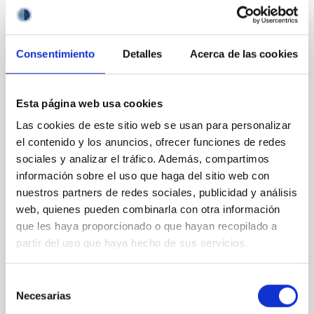
CON ÁRBITRO
Consentimiento
Detalles
Acerca de las cookies
Magnetic Field Alignment with Dense
Cores in the Transition between Cloud and
Core Scales
Esta página web usa cookies
In a magnetically dominated model of star formation,
Las cookies de este sitio web se usan para personalizar
we expect to see alignments between the magnetic
el contenido y los anuncios, ofrecer funciones de redes
field orientation of star-forming dense cores and the
sociales y analizar el tráfico. Además, compartimos
cloud-scale magnetic field. A. Pandhi et al. showed
información sobre el uso que haga del sitio web con
instead, however, that the orientation of cores and
their angular momentum vectors appear random
nuestros partners de redes sociales, publicidad y análisis
with respect to the larger-scale magnetic
web, quienes pueden combinarla con otra información
que les haya proporcionado o que hayan recopilado a
Yin, Sean et al.
partir del uso que haya hecho de sus servicios.
Fecha de publicación:
5
2026
Selección
Necesarias
de
BIBCODE
2026APJ..1003...83Y