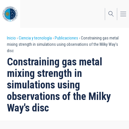
Pasar
al
contenido
principal
Sobrescribir
Inicio
Ciencia y tecnología
Publicaciones
Constraining gas metal
mixing strength in simulations using observations of the Milky Way's
enlaces
disc
de
Constraining gas metal
ayuda
mixing strength in
a
simulations using
la
observations of the Milky
navegación
Way's disc