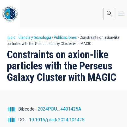
Pasar
al
contenido
principal
Sobrescribir
Inicio
Ciencia y tecnología
Publicaciones
Constraints on axion-like
particles with the Perseus Galaxy Cluster with MAGIC
enlaces
Constraints on axion-like
de
particles with the Perseus
ayuda
Galaxy Cluster with MAGIC
a
la
navegación
Bibcode
2024PDU....4401425A
DOI
10.1016/j.dark.2024.101425