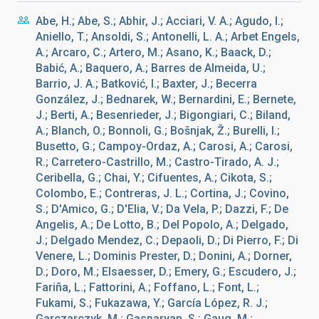
Abe, H.; Abe, S.; Abhir, J.; Acciari, V. A.; Agudo, I.;
Aniello, T.; Ansoldi, S.; Antonelli, L. A.; Arbet Engels,
A.; Arcaro, C.; Artero, M.; Asano, K.; Baack, D.;
Babić, A.; Baquero, A.; Barres de Almeida, U.;
Barrio, J. A.; Batković, I.; Baxter, J.; Becerra
González, J.; Bednarek, W.; Bernardini, E.; Bernete,
J.; Berti, A.; Besenrieder, J.; Bigongiari, C.; Biland,
A.; Blanch, O.; Bonnoli, G.; Bošnjak, Ž.; Burelli, I.;
Busetto, G.; Campoy-Ordaz, A.; Carosi, A.; Carosi,
R.; Carretero-Castrillo, M.; Castro-Tirado, A. J.;
Ceribella, G.; Chai, Y.; Cifuentes, A.; Cikota, S.;
Colombo, E.; Contreras, J. L.; Cortina, J.; Covino,
S.; D'Amico, G.; D'Elia, V.; Da Vela, P.; Dazzi, F.; De
Angelis, A.; De Lotto, B.; Del Popolo, A.; Delgado,
J.; Delgado Mendez, C.; Depaoli, D.; Di Pierro, F.; Di
Venere, L.; Dominis Prester, D.; Donini, A.; Dorner,
D.; Doro, M.; Elsaesser, D.; Emery, G.; Escudero, J.;
Fariña, L.; Fattorini, A.; Foffano, L.; Font, L.;
Fukami, S.; Fukazawa, Y.; García López, R. J.;
Garczarczyk, M.; Gasparyan, S.; Gaug, M.;