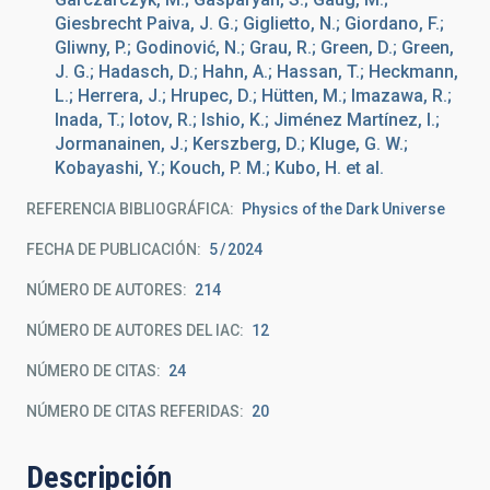
Giesbrecht Paiva, J. G.; Giglietto, N.; Giordano, F.;
Gliwny, P.; Godinović, N.; Grau, R.; Green, D.; Green,
J. G.; Hadasch, D.; Hahn, A.; Hassan, T.; Heckmann,
L.; Herrera, J.; Hrupec, D.; Hütten, M.; Imazawa, R.;
Inada, T.; Iotov, R.; Ishio, K.; Jiménez Martínez, I.;
Jormanainen, J.; Kerszberg, D.; Kluge, G. W.;
Kobayashi, Y.; Kouch, P. M.; Kubo, H. et al.
REFERENCIA BIBLIOGRÁFICA
Physics of the Dark Universe
FECHA DE PUBLICACIÓN:
5
2024
NÚMERO DE AUTORES
214
NÚMERO DE AUTORES DEL IAC
12
NÚMERO DE CITAS
24
NÚMERO DE CITAS REFERIDAS
20
Descripción