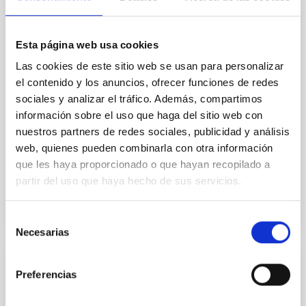
In a magnetically dominated model of star formation,
we expect to see alignments between the magnetic
field orientation of star-forming dense cores and the
Esta página web usa cookies
cloud-scale magnetic field. A. Pandhi et al. showed
instead, however, that the orientation of cores and
Las cookies de este sitio web se usan para personalizar
their angular momentum vectors appear random
el contenido y los anuncios, ofrecer funciones de redes
with respect to the larger-scale magnetic
sociales y analizar el tráfico. Además, compartimos
información sobre el uso que haga del sitio web con
Yin, Sean et al.
nuestros partners de redes sociales, publicidad y análisis
Fecha de publicación:
5
2026
web, quienes pueden combinarla con otra información
que les haya proporcionado o que hayan recopilado a
BIBCODE
2026APJ..1003...83Y
partir del uso que haya hecho de sus servicios.
NÚMERO DE CITAS
0
Selección
Necesarias
de
consentimiento
CON ÁRBITRO
Preferencias
Clues to inside-out quenching in quiescent