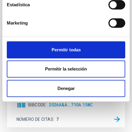
galaxies at 1.2 ≲ z ≲ 2.2: Age, Fe-, and
Estadística
Mg-abundance gradients from JWST-
SUSPENSE
Marketing
Spatially resolved stellar populations of massive
quiescent galaxies at cosmic noon provide powerful
insights into star-formation quenching and stellar
mass assembly mechanisms. Previous photometric
Permitir todas
studies have revealed that the cores of these
galaxies are redder than their outskirts. However,
spectroscopy is needed to break the age-metallicity
Permitir la selección
Cheng, Chloe M. et al.
Fecha de publicación:
6
2026
Denegar
BIBCODE
2026A&A...710A.158C
NÚMERO DE CITAS
7