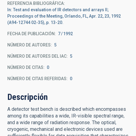
REFERENCIA BIBLIOGRÁFICA
In: Test and evaluation of IR detectors and arrays II;
Proceedings of the Meeting, Orlando, FL, Apr. 22, 23, 1992
(A94-12744 02-35), p. 13-20.
FECHA DE PUBLICACIÓN:
7
1992
NÚMERO DE AUTORES
5
NÚMERO DE AUTORES DEL IAC
5
NÚMERO DE CITAS
0
NÚMERO DE CITAS REFERIDAS
0
Descripción
A detector test bench is described which encompasses
among its capabilities a wide, IR-visible spectral range,
and a wide range of radiation response. The optical,
cryogenic, mechanical and electronic devices used are
sufficiently flexible for data acquisition that characterizes