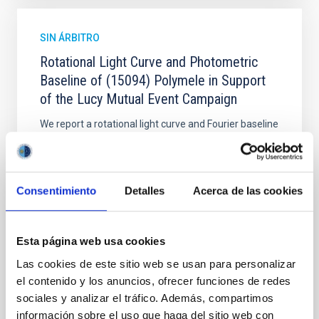
SIN ÁRBITRO
Rotational Light Curve and Photometric
Baseline of (15094) Polymele in Support
of the Lucy Mutual Event Campaign
We report a rotational light curve and Fourier baseline
model for the Jupiter Trojan (15094) Polymele, a
primary target of the NASA Lucy mission, obtained
on 2026 May 19─20 and May 21─22 UT with the
Two-meter Twin Telescope (TTT). Phase-Dispersion
Consentimiento
Detalles
Acerca de las cookies
Minimization over the combined two-night dataset
yields P rot = 5.762 ± 0.051 hr and a peak-to-peak
Esta página web usa cookies
Alarcon, Miguel R. et al.
Las cookies de este sitio web se usan para personalizar
Fecha de publicación:
5
2026
el contenido y los anuncios, ofrecer funciones de redes
sociales y analizar el tráfico. Además, compartimos
BIBCODE
2026RNAAS..10..143A
información sobre el uso que haga del sitio web con