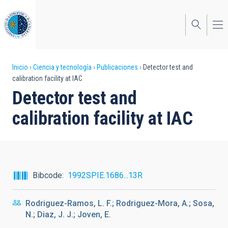
Pasar
al
contenido
principal
Sobrescribir
Inicio
Ciencia y tecnología
Publicaciones
Detector test and
calibration facility at IAC
enlaces
Detector test and
de
calibration facility at IAC
ayuda
a
la
navegación
Bibcode
1992SPIE.1686...13R
Rodriguez-Ramos, L. F.; Rodriguez-Mora, A.; Sosa,
N.; Diaz, J. J.; Joven, E.