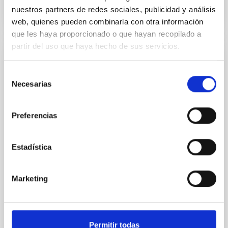
nuestros partners de redes sociales, publicidad y análisis
NÚMERO DE CITAS
0
web, quienes pueden combinarla con otra información
que les haya proporcionado o que hayan recopilado a
partir del uso que haya hecho de sus servicios.
SIN ÁRBITRO
Selección
The impact of Active Galactic Nuclei on
Necesarias
de
Habitable Worlds
consentimiento
While the influence of supermassive black hole
Preferencias
(SMBH) activity on habitability has garnered
attention, the specific effects of active galactic nuclei
(AGN) winds, particularly ultrafast outflows (UFOs),
Estadística
on planetary atmospheres remain largely
unexplored. This study aims to fill this gap by
investigating the relationship between SMBH mass
Marketing
at the
Waas, Jourdan et al.
Fecha de publicación:
6
2026
Permitir todas