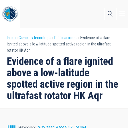
Pasar
al
contenido
principal
Sobrescribir
Inicio
Ciencia y tecnología
Publicaciones
Evidence of a flare
ignited above a low-latitude spotted active region in the ultrafast
enlaces
rotator HK Aqr
de
Evidence of a flare ignited
ayuda
above a low-latitude
a
spotted active region in the
la
ultrafast rotator HK Aqr
navegación
Bibcode
2022MNRAS.517..744M