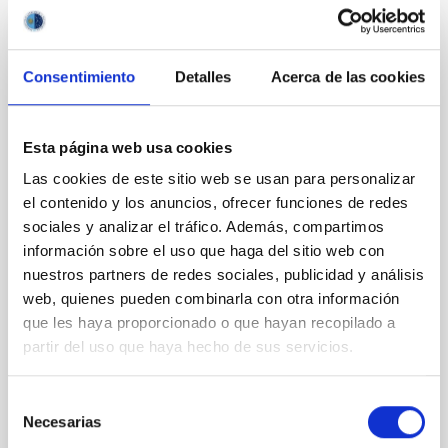
CON ÁRBITRO
Consentimiento
Detalles
Acerca de las cookies
Magnetic Field Alignment with Dense
Cores in the Transition between Cloud and
Core Scales
Esta página web usa cookies
In a magnetically dominated model of star formation,
Las cookies de este sitio web se usan para personalizar
we expect to see alignments between the magnetic
el contenido y los anuncios, ofrecer funciones de redes
field orientation of star-forming dense cores and the
sociales y analizar el tráfico. Además, compartimos
cloud-scale magnetic field. A. Pandhi et al. showed
información sobre el uso que haga del sitio web con
instead, however, that the orientation of cores and
their angular momentum vectors appear random
nuestros partners de redes sociales, publicidad y análisis
with respect to the larger-scale magnetic
web, quienes pueden combinarla con otra información
que les haya proporcionado o que hayan recopilado a
Yin, Sean et al.
partir del uso que haya hecho de sus servicios.
Fecha de publicación:
5
2026
Selección
Necesarias
de
BIBCODE
2026APJ..1003...83Y