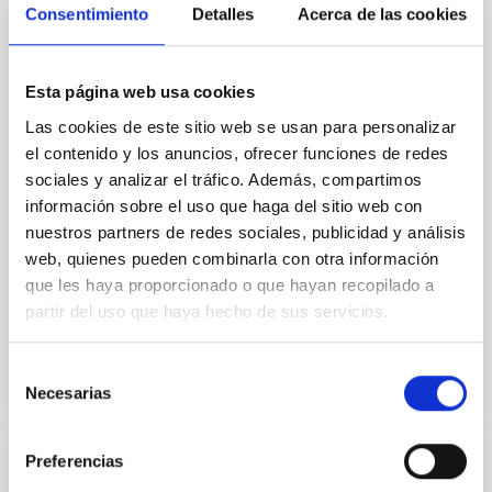
Core Scales
Consentimiento
Detalles
Acerca de las cookies
In a magnetically dominated model of star formation,
we expect to see alignments between the magnetic
field orientation of star-forming dense cores and the
Esta página web usa cookies
cloud-scale magnetic field. A. Pandhi et al. showed
Las cookies de este sitio web se usan para personalizar
instead, however, that the orientation of cores and
el contenido y los anuncios, ofrecer funciones de redes
their angular momentum vectors appear random
sociales y analizar el tráfico. Además, compartimos
with respect to the larger-scale magnetic
información sobre el uso que haga del sitio web con
Yin, Sean et al.
nuestros partners de redes sociales, publicidad y análisis
web, quienes pueden combinarla con otra información
Fecha de publicación:
5
2026
que les haya proporcionado o que hayan recopilado a
partir del uso que haya hecho de sus servicios.
BIBCODE
2026APJ..1003...83Y
Selección
NÚMERO DE CITAS
0
Necesarias
de
consentimiento
Preferencias
CON ÁRBITRO