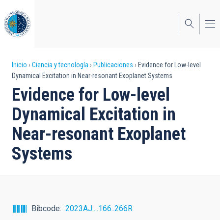
Pasar
al
contenido
principal
Sobrescribir
Inicio
Ciencia y tecnología
Publicaciones
Evidence for Low-level
Dynamical Excitation in Near-resonant Exoplanet Systems
enlaces
Evidence for Low-level
de
Dynamical Excitation in
ayuda
Near-resonant Exoplanet
a
Systems
la
navegación
Bibcode
2023AJ....166..266R