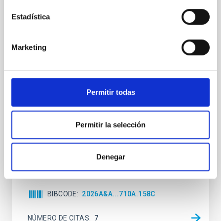
Clues to inside-out quenching in quiescent
Estadística
galaxies at 1.2 ≲ z ≲ 2.2: Age, Fe-, and
Mg-abundance gradients from JWST-
SUSPENSE
Marketing
Spatially resolved stellar populations of massive
quiescent galaxies at cosmic noon provide powerful
insights into star-formation quenching and stellar
Permitir todas
mass assembly mechanisms. Previous photometric
studies have revealed that the cores of these
galaxies are redder than their outskirts. However,
Permitir la selección
spectroscopy is needed to break the age-metallicity
Cheng, Chloe M. et al.
Denegar
Fecha de publicación:
6
2026
BIBCODE
2026A&A...710A.158C
NÚMERO DE CITAS
7