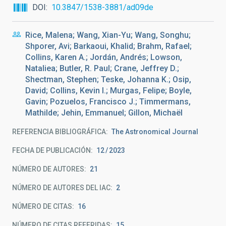
DOI
10.3847/1538-3881/ad09de
Rice, Malena; Wang, Xian-Yu; Wang, Songhu;
Shporer, Avi; Barkaoui, Khalid; Brahm, Rafael;
Collins, Karen A.; Jordán, Andrés; Lowson,
Nataliea; Butler, R. Paul; Crane, Jeffrey D.;
Shectman, Stephen; Teske, Johanna K.; Osip,
David; Collins, Kevin I.; Murgas, Felipe; Boyle,
Gavin; Pozuelos, Francisco J.; Timmermans,
Mathilde; Jehin, Emmanuel; Gillon, Michaël
REFERENCIA BIBLIOGRÁFICA
The Astronomical Journal
FECHA DE PUBLICACIÓN:
12
2023
NÚMERO DE AUTORES
21
NÚMERO DE AUTORES DEL IAC
2
NÚMERO DE CITAS
16
NÚMERO DE CITAS REFERIDAS
15