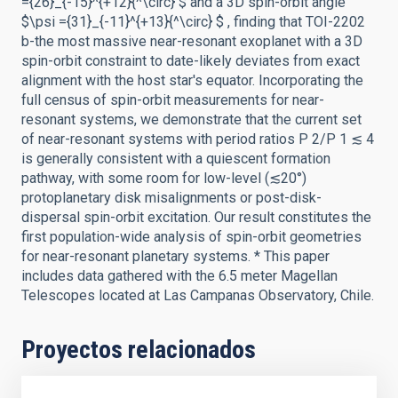
={26}_{-15}^{+12}{^\circ} $ and a 3D spin-orbit angle
$\psi ={31}_{-11}^{+13}{^\circ} $ , finding that TOI-2202
b-the most massive near-resonant exoplanet with a 3D
spin-orbit constraint to date-likely deviates from exact
alignment with the host star's equator. Incorporating the
full census of spin-orbit measurements for near-
resonant systems, we demonstrate that the current set
of near-resonant systems with period ratios P 2/P 1 ≲ 4
is generally consistent with a quiescent formation
pathway, with some room for low-level (≲20°)
protoplanetary disk misalignments or post-disk-
dispersal spin-orbit excitation. Our result constitutes the
first population-wide analysis of spin-orbit geometries
for near-resonant planetary systems. * This paper
includes data gathered with the 6.5 meter Magellan
Telescopes located at Las Campanas Observatory, Chile.
Proyectos relacionados