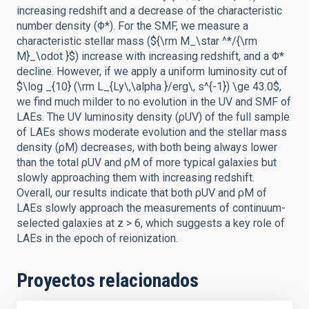
increasing redshift and a decrease of the characteristic
number density (Φ*). For the SMF, we measure a
characteristic stellar mass (${\rm M_\star ^*/{\rm
M}_\odot }$) increase with increasing redshift, and a Φ*
decline. However, if we apply a uniform luminosity cut of
$\log _{10} (\rm L_{Ly\,\alpha }/erg\, s^{-1}) \ge 43.0$,
we find much milder to no evolution in the UV and SMF of
LAEs. The UV luminosity density (ρUV) of the full sample
of LAEs shows moderate evolution and the stellar mass
density (ρM) decreases, with both being always lower
than the total ρUV and ρM of more typical galaxies but
slowly approaching them with increasing redshift.
Overall, our results indicate that both ρUV and ρM of
LAEs slowly approach the measurements of continuum-
selected galaxies at z > 6, which suggests a key role of
LAEs in the epoch of reionization.
Proyectos relacionados