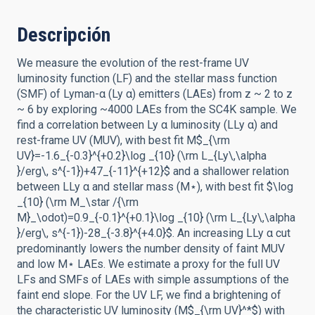
Descripción
We measure the evolution of the rest-frame UV
luminosity function (LF) and the stellar mass function
(SMF) of Lyman-α (Ly α) emitters (LAEs) from z ~ 2 to z
~ 6 by exploring ~4000 LAEs from the SC4K sample. We
find a correlation between Ly α luminosity (LLy α) and
rest-frame UV (MUV), with best fit M$_{\rm
UV}=-1.6_{-0.3}^{+0.2}\log _{10} (\rm L_{Ly\,\alpha
}/erg\, s^{-1})+47_{-11}^{+12}$ and a shallower relation
between LLy α and stellar mass (M⋆), with best fit $\log
_{10} (\rm M_\star /{\rm
M}_\odot)=0.9_{-0.1}^{+0.1}\log _{10} (\rm L_{Ly\,\alpha
}/erg\, s^{-1})-28_{-3.8}^{+4.0}$. An increasing LLy α cut
predominantly lowers the number density of faint MUV
and low M⋆ LAEs. We estimate a proxy for the full UV
LFs and SMFs of LAEs with simple assumptions of the
faint end slope. For the UV LF, we find a brightening of
the characteristic UV luminosity (M$_{\rm UV}^*$) with