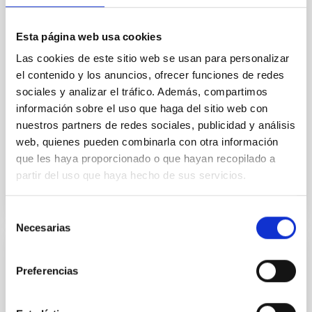
field orientation of star-forming dense cores and the
cloud-scale magnetic field. A. Pandhi et al. showed
Esta página web usa cookies
instead, however, that the orientation of cores and
their angular momentum vectors appear random
Las cookies de este sitio web se usan para personalizar
with respect to the larger-scale magnetic
el contenido y los anuncios, ofrecer funciones de redes
sociales y analizar el tráfico. Además, compartimos
Yin, Sean et al.
información sobre el uso que haga del sitio web con
Fecha de publicación:
5
2026
nuestros partners de redes sociales, publicidad y análisis
web, quienes pueden combinarla con otra información
que les haya proporcionado o que hayan recopilado a
BIBCODE
2026APJ..1003...83Y
partir del uso que haya hecho de sus servicios.
NÚMERO DE CITAS
0
Selección
Necesarias
de
consentimiento
CON ÁRBITRO
Preferencias
Clues to inside-out quenching in quiescent
galaxies at 1.2 ≲ z ≲ 2.2: Age, Fe-, and