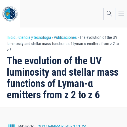
Pasar
al
contenido
principal
Sobrescribir
Inicio
Ciencia y tecnología
Publicaciones
The evolution of the UV
luminosity and stellar mass functions of Lyman-α emitters from z 2 to
enlaces
z 6
de
The evolution of the UV
ayuda
luminosity and stellar mass
a
functions of Lyman-α
la
emitters from z 2 to z 6
navegación
Bibcode
2021MNRAS.505.1117S