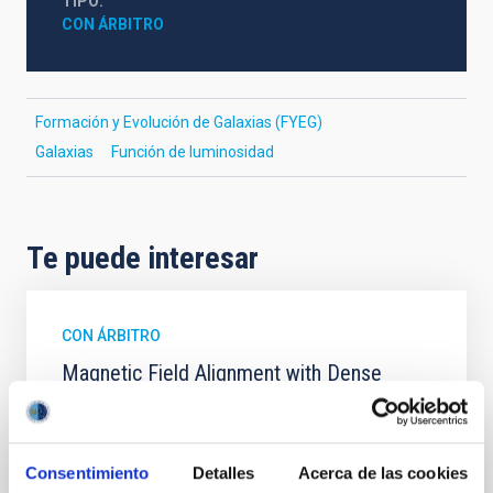
TIPO
CON ÁRBITRO
Formación y Evolución de Galaxias (FYEG)
Galaxias
Función de luminosidad
Te puede interesar
CON ÁRBITRO
Magnetic Field Alignment with Dense
Cores in the Transition between Cloud and
Core Scales
In a magnetically dominated model of star formation,
Consentimiento
Detalles
Acerca de las cookies
we expect to see alignments between the magnetic