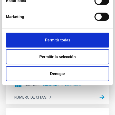
Estadística
Mg-abundance gradients from JWST-
SUSPENSE
Marketing
Spatially resolved stellar populations of massive
quiescent galaxies at cosmic noon provide powerful
insights into star-formation quenching and stellar
mass assembly mechanisms. Previous photometric
studies have revealed that the cores of these
Permitir todas
galaxies are redder than their outskirts. However,
spectroscopy is needed to break the age-metallicity
Permitir la selección
Cheng, Chloe M. et al.
Fecha de publicación:
6
2026
Denegar
BIBCODE
2026A&A...710A.158C
NÚMERO DE CITAS
7