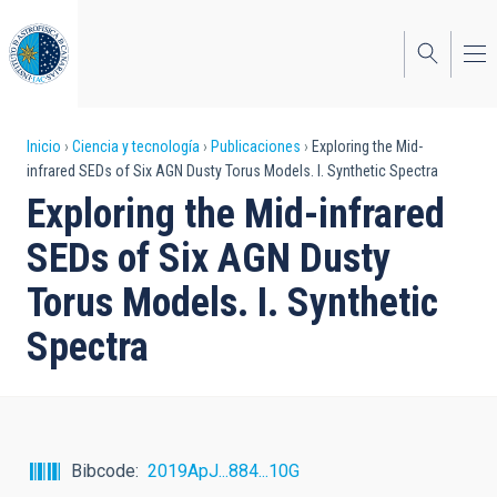
Pasar
al
contenido
principal
Sobrescribir
Inicio
Ciencia y tecnología
Publicaciones
Exploring the Mid-
infrared SEDs of Six AGN Dusty Torus Models. I. Synthetic Spectra
enlaces
Exploring the Mid-infrared
de
SEDs of Six AGN Dusty
ayuda
Torus Models. I. Synthetic
a
Spectra
la
navegación
Bibcode
2019ApJ...884...10G