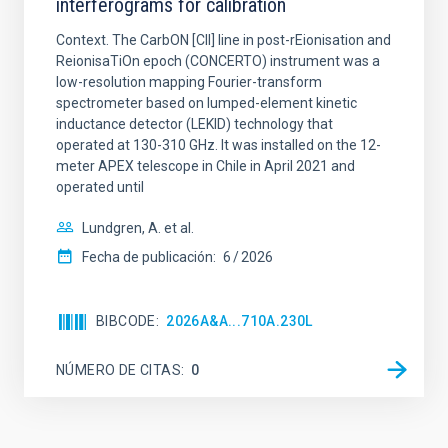
interferograms for calibration
Context. The CarbON [CII] line in post-rEionisation and
ReionisaTiOn epoch (CONCERTO) instrument was a
low-resolution mapping Fourier-transform
spectrometer based on lumped-element kinetic
inductance detector (LEKID) technology that
operated at 130-310 GHz. It was installed on the 12-
meter APEX telescope in Chile in April 2021 and
operated until
Lundgren, A. et al.
Fecha de publicación:
6
2026
BIBCODE
2026A&A...710A.230L
NÚMERO DE CITAS
0