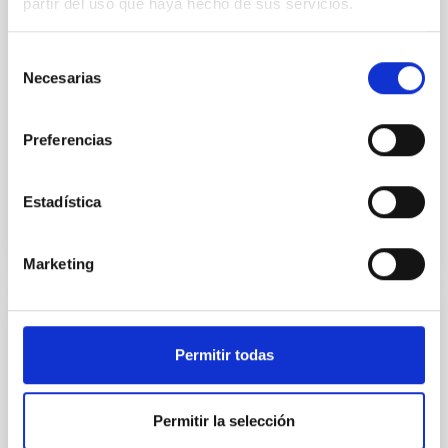
particular, we tested whether the burstiness and
partir del uso que haya hecho de sus servicios.
temporal distribution of star formation influence the
formation of cored versus cuspy dark matter profiles.
Selección
Methods. We homogeneously analysed
Necesarias
de
consentimiento
Sarrato-Alós, J. et al.
Fecha de publicación:
6
2026
Preferencias
BIBCODE
2026A&A...710A..95S
Estadística
NÚMERO DE CITAS
1
Marketing
CON ÁRBITRO
Permitir todas
Joining forces: 30 years of optical
monitoring of the Einstein Cross
Permitir la selección
We present extended optical monitoring of the