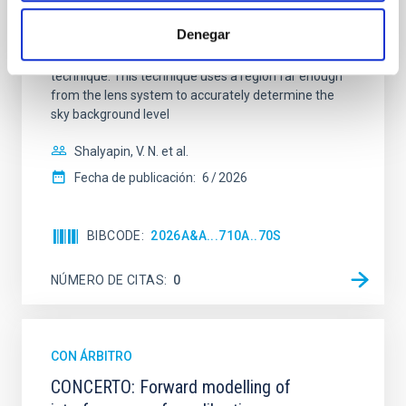
quadruply-imaged gravitationally lensed quasar QSO
2237+0305, the Einstein Cross, including
Denegar
observations from different observatories in both
hemispheres and using a new photometric
technique. This technique uses a region far enough
from the lens system to accurately determine the
sky background level
Shalyapin, V. N. et al.
Fecha de publicación:
6
2026
BIBCODE
2026A&A...710A..70S
NÚMERO DE CITAS
0
CON ÁRBITRO
CONCERTO: Forward modelling of