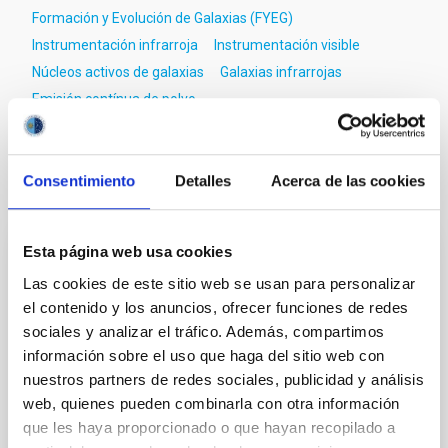
Formación y Evolución de Galaxias (FYEG)
Instrumentación infrarroja
Instrumentación visible
Núcleos activos de galaxias
Galaxias infrarrojas
Emisión contínua de polvo
Consentimiento
Detalles
Acerca de las cookies
Te puede interesar
Esta página web usa cookies
CON ÁRBITRO
Las cookies de este sitio web se usan para personalizar
The impact of star formation histories on
el contenido y los anuncios, ofrecer funciones de redes
the inner dark matter density slopes of
sociales y analizar el tráfico. Además, compartimos
galaxies
información sobre el uso que haga del sitio web con
nuestros partners de redes sociales, publicidad y análisis
Aims. We aim to investigate the connection between
web, quienes pueden combinarla con otra información
star formation histories (SFHs) and the inner dark
que les haya proporcionado o que hayan recopilado a
matter density profiles of simulated galaxies. In