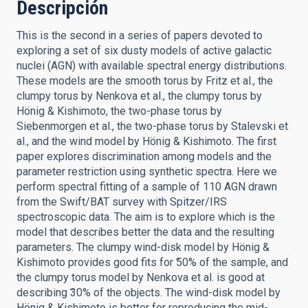
Descripción
This is the second in a series of papers devoted to
exploring a set of six dusty models of active galactic
nuclei (AGN) with available spectral energy distributions.
These models are the smooth torus by Fritz et al., the
clumpy torus by Nenkova et al., the clumpy torus by
Hönig & Kishimoto, the two-phase torus by
Siebenmorgen et al., the two-phase torus by Stalevski et
al., and the wind model by Hönig & Kishimoto. The first
paper explores discrimination among models and the
parameter restriction using synthetic spectra. Here we
perform spectral fitting of a sample of 110 AGN drawn
from the Swift/BAT survey with Spitzer/IRS
spectroscopic data. The aim is to explore which is the
model that describes better the data and the resulting
parameters. The clumpy wind-disk model by Hönig &
Kishimoto provides good fits for ̃50% of the sample, and
the clumpy torus model by Nenkova et al. is good at
describing ̃30% of the objects. The wind-disk model by
Hönig & Kishimoto is better for reproducing the mid-