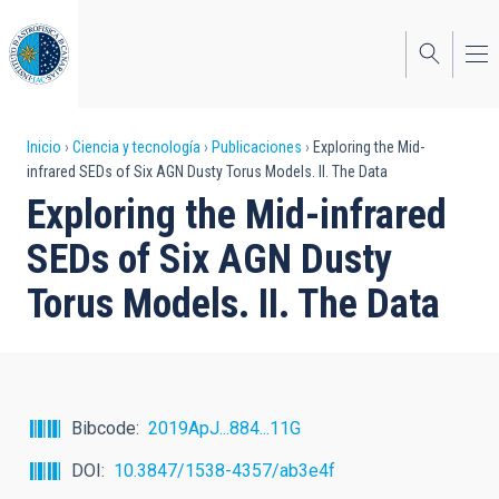
Pasar
al
contenido
principal
Sobrescribir
Inicio
Ciencia y tecnología
Publicaciones
Exploring the Mid-
infrared SEDs of Six AGN Dusty Torus Models. II. The Data
enlaces
Exploring the Mid-infrared
de
SEDs of Six AGN Dusty
ayuda
Torus Models. II. The Data
a
la
navegación
Bibcode
2019ApJ...884...11G
DOI
10.3847/1538-4357/ab3e4f