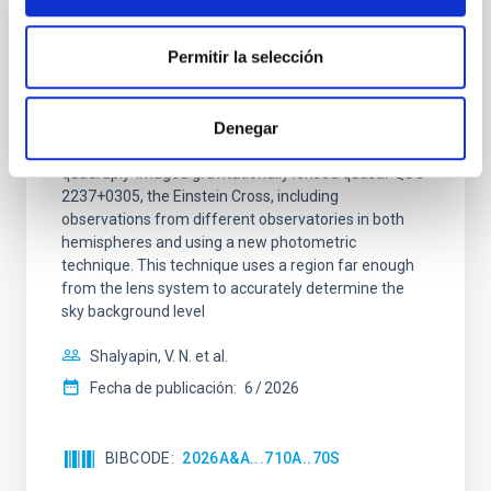
CON ÁRBITRO
Permitir la selección
Joining forces: 30 years of optical
monitoring of the Einstein Cross
Denegar
We present extended optical monitoring of the
quadruply-imaged gravitationally lensed quasar QSO
2237+0305, the Einstein Cross, including
observations from different observatories in both
hemispheres and using a new photometric
technique. This technique uses a region far enough
from the lens system to accurately determine the
sky background level
Shalyapin, V. N. et al.
Fecha de publicación:
6
2026
BIBCODE
2026A&A...710A..70S