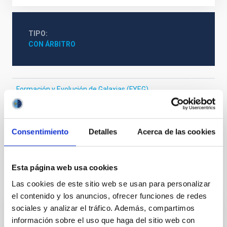
TIPO
CON ÁRBITRO
Formación y Evolución de Galaxias (FYEG)
Instrumentación infrarroja
Instrumentación visible
Núcleos activos de galaxias
Astronomía infrarroja
Emisión contínua de polvo
Consentimiento
Detalles
Acerca de las cookies
Esta página web usa cookies
Te puede interesar
Las cookies de este sitio web se usan para personalizar
el contenido y los anuncios, ofrecer funciones de redes
sociales y analizar el tráfico. Además, compartimos
CON ÁRBITRO
información sobre el uso que haga del sitio web con