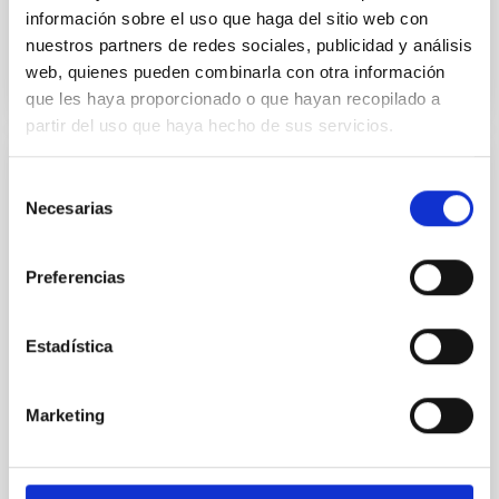
información sobre el uso que haga del sitio web con
BIBCODE
2026ASTCS..1160088S
nuestros partners de redes sociales, publicidad y análisis
web, quienes pueden combinarla con otra información
NÚMERO DE CITAS
0
que les haya proporcionado o que hayan recopilado a
partir del uso que haya hecho de sus servicios.
SIN ÁRBITRO
Selección
Necesarias
de
The impact of Active Galactic Nuclei on
consentimiento
Habitable Worlds
Preferencias
While the influence of supermassive black hole
(SMBH) activity on habitability has garnered
attention, the specific effects of active galactic nuclei
Estadística
(AGN) winds, particularly ultrafast outflows (UFOs),
on planetary atmospheres remain largely
unexplored. This study aims to fill this gap by
Marketing
investigating the relationship between SMBH mass
at the
Waas, Jourdan et al.