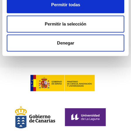
Permitir todas
Fecha de publicación:
6
2026
Permitir la selección
BIBCODE
2026ASTCS..1100130W
NÚMERO DE CITAS
0
Denegar