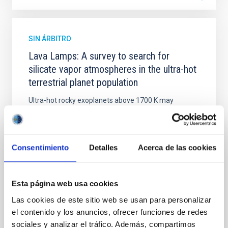
SIN ÁRBITRO
Lava Lamps: A survey to search for
silicate vapor atmospheres in the ultra-hot
terrestrial planet population
Ultra-hot rocky exoplanets above 1700 K may
possess dayside temperatures that are hot enough
to have their surfaces vaporize and become a silicate
vapor atmosphere. Secondary eclipse thermal
emission can efficiently probe for the presence of
Consentimiento
Detalles
Acerca de las cookies
these atmospheres on a rocky planet. We observed
single JWST MIRI/LRS secondary eclipses for 10
ultra-hot
Esta página web usa cookies
Smith, Cole et al.
Las cookies de este sitio web se usan para personalizar
Fecha de publicación:
6
2026
el contenido y los anuncios, ofrecer funciones de redes
sociales y analizar el tráfico. Además, compartimos