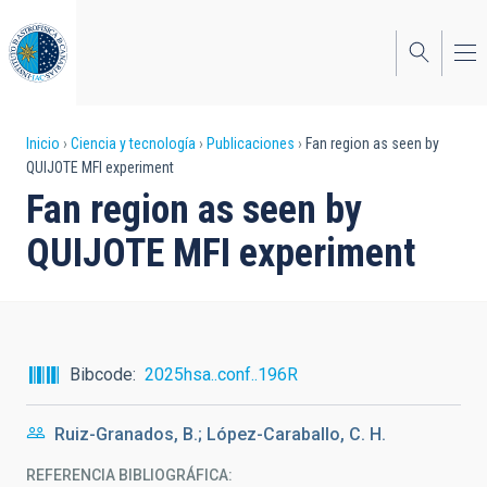
Pasar
al
contenido
principal
Sobrescribir
Inicio
Ciencia y tecnología
Publicaciones
Fan region as seen by
QUIJOTE MFI experiment
enlaces
Fan region as seen by
de
QUIJOTE MFI experiment
ayuda
a
la
navegación
Bibcode
2025hsa..conf..196R
Ruiz-Granados, B.; López-Caraballo, C. H.
REFERENCIA BIBLIOGRÁFICA