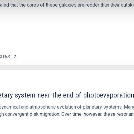
ed that the cores of these galaxies are redder than their outsk
CITAS
7
etary system near the end of photoevaporatio
ly dynamical and atmospheric evolution of planetary systems. Ma
 convergent disk migration. Over time, however, these resonant 