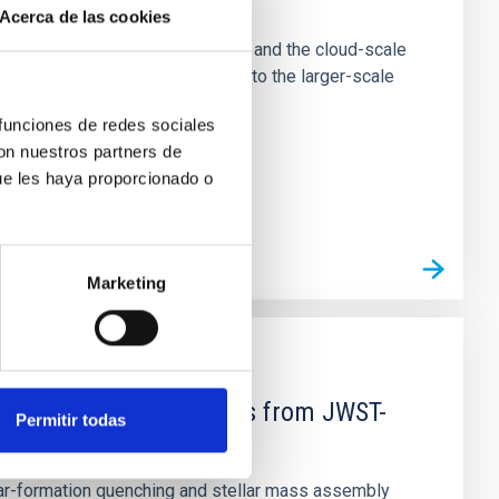
e Scales
Acerca de las cookies
tion of star-forming dense cores and the cloud-scale
tors appear random with respect to the larger-scale
 funciones de redes sociales
con nuestros partners de
ue les haya proporcionado o
Marketing
d Mg-abundance gradients from JWST-
Permitir todas
star-formation quenching and stellar mass assembly