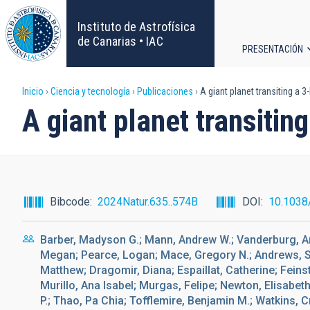
Pasar
al
Instituto de Astrofísica
contenido
de Canarias • IAC
PRESENTACIÓN
principal
Navega
Sobrescribir
Inicio
Ciencia y tecnología
Publicaciones
A giant planet transiting a 3
principa
A giant planet transitin
enlaces
de
ayuda
Bibcode
2024Natur.635..574B
DOI
10.1038
a
Barber, Madyson G.; Mann, Andrew W.; Vanderburg, An
la
Megan; Pearce, Logan; Mace, Gregory N.; Andrews, Sea
Matthew; Dragomir, Diana; Espaillat, Catherine; Feinst
navegación
Murillo, Ana Isabel; Murgas, Felipe; Newton, Elisabeth
P.; Thao, Pa Chia; Tofflemire, Benjamin M.; Watkins, Cr