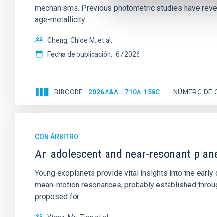
mechanisms. Previous photometric studies have reveal
age-metallicity
Cheng, Chloe M. et al.
Fecha de publicación:
6
2026
BIBCODE
2026A&A...710A.158C
NÚMERO DE 
CON ÁRBITRO
An adolescent and near-resonant plan
Young exoplanets provide vital insights into the ear
mean-motion resonances, probably established through
proposed for