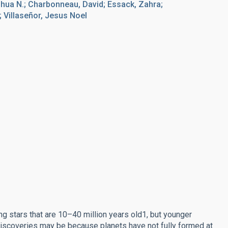
hua N.; Charbonneau, David; Essack, Zahra;
; Villaseñor, Jesus Noel
g stars that are 10–40 million years old1, but younger
 discoveries may be because planets have not fully formed at