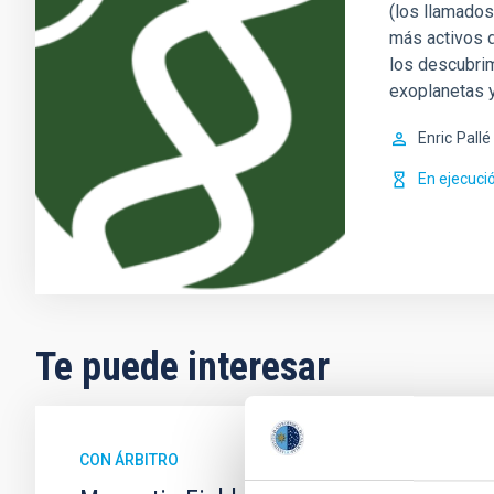
(los llamados
más activos d
los descubri
exoplanetas 
Enric
Pallé
En ejecuci
Te puede interesar
CON ÁRBITRO