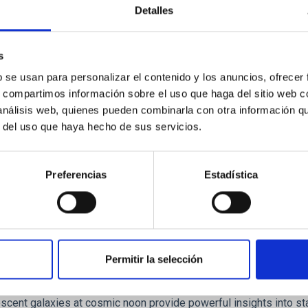
ores in the Transition between Cloud and Cor
Detalles
 we expect to see alignments between the magnetic field orienta
ver, that the orientation of cores and their angular momentum vec
s
b se usan para personalizar el contenido y los anuncios, ofrecer
s, compartimos información sobre el uso que haga del sitio web 
 análisis web, quienes pueden combinarla con otra información q
r del uso que haya hecho de sus servicios.
ITAS
0
Preferencias
Estadística
scent galaxies at 1.2 ≲ z ≲ 2.2: Age, Fe-, an
Permitir la selección
iescent galaxies at cosmic noon provide powerful insights into 