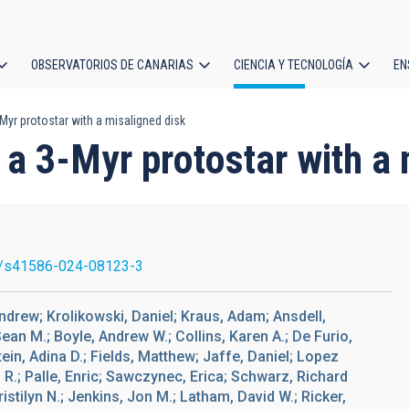
OBSERVATORIOS DE CANARIAS
CIENCIA Y TECNOLOGÍA
EN
ción
-Myr protostar with a misaligned disk
l
g a 3-Myr protostar with a
/s41586-024-08123-3
drew; Krolikowski, Daniel; Kraus, Adam; Ansdell,
n M.; Boyle, Andrew W.; Collins, Karen A.; De Furio,
ein, Adina D.; Fields, Matthew; Jaffe, Daniel; Lopez
 R.; Palle, Enric; Sawczynec, Erica; Schwarz, Richard
istilyn N.; Jenkins, Jon M.; Latham, David W.; Ricker,