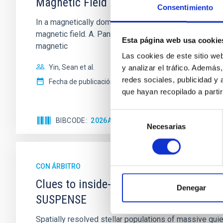
Magnetic Field Alignment with Dense C
Consentimiento
In a magnetically dominated model of star formation,
magnetic field. A. Pandhi et al. showed instead, howe
Esta página web usa cookie
magnetic
Las cookies de este sitio we
Yin, Sean et al.
y analizar el tráfico. Ademá
redes sociales, publicidad y
Fecha de publicación:
5
2026
que hayan recopilado a parti
Selección
BIBCODE
2026APJ..1003...83Y
NÚMERO DE C
Necesarias
de
consentimiento
CON ÁRBITRO
Clues to inside-out quenching in quie
Denegar
SUSPENSE
Spatially resolved stellar populations of massive qu