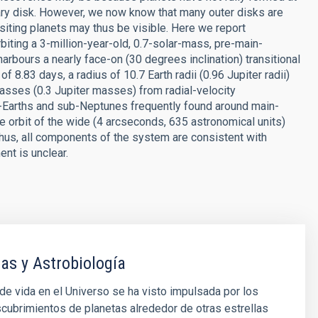
ary disk. However, we now know that many outer disks are
siting planets may thus be visible. Here we report
iting a 3-million-year-old, 0.7-solar-mass, pre-main-
arbours a nearly face-on (30 degrees inclination) transitional
 8.83 days, a radius of 10.7 Earth radii (0.96 Jupiter radii)
asses (0.3 Jupiter masses) from radial-velocity
-Earths and sub-Neptunes frequently found around main-
e orbit of the wide (4 arcseconds, 635 astronomical units)
hus, all components of the system are consistent with
ent is unclear.
as y Astrobiología
e vida en el Universo se ha visto impulsada por los
cubrimientos de planetas alrededor de otras estrellas