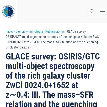
Pasar
al
contenido
principal
Sobrescribir
Inicio
Ciencia y tecnología
Publicaciones
GLACE survey:
OSIRIS/GTC multi-object spectroscopy of the rich galaxy cluster ZwCl
enlaces
0024.0+1652 at z∼0.4: III. The mass–SFR relation and the quenching
of cluster galaxies
de
GLACE survey: OSIRIS/GTC
ayuda
multi-object spectroscopy
a
of the rich galaxy cluster
la
navegación
ZwCl 0024.0+1652 at
z∼0.4: III. The mass–SFR
relation and the quenching