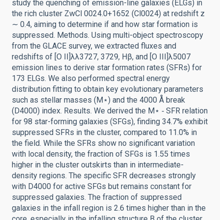
study the quenching of emission-line galaxies (ELGs) in
the rich cluster ZwCl 0024.0+1652 (Cl0024) at redshift z
∼ 0.4, aiming to determine if and how star formation is
suppressed. Methods. Using multi-object spectroscopy
from the GLACE survey, we extracted fluxes and
redshifts of [O II]λλ3727, 3729, Hβ, and [O III]λ5007
emission lines to derive star formation rates (SFRs) for
173 ELGs. We also performed spectral energy
distribution fitting to obtain key evolutionary parameters
such as stellar masses (M⋆) and the 4000 Å break
(D4000) index. Results. We derived the M⋆ ‑ SFR relation
for 98 star-forming galaxies (SFGs), finding 34.7% exhibit
suppressed SFRs in the cluster, compared to 11.0% in
the field. While the SFRs show no significant variation
with local density, the fraction of SFGs is 1.55 times
higher in the cluster outskirts than in intermediate-
density regions. The specific SFR decreases strongly
with D4000 for active SFGs but remains constant for
suppressed galaxies. The fraction of suppressed
galaxies in the infall region is 2.6 times higher than in the
core, especially in the infalling structure B of the cluster.