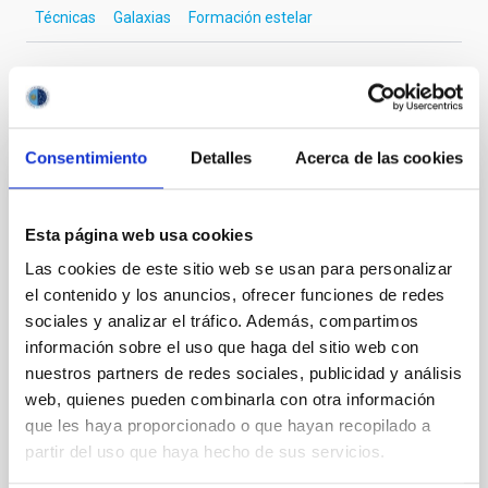
Técnicas
Galaxias
Formación estelar
Te puede interesar
Consentimiento
Detalles
Acerca de las cookies
CON ÁRBITRO
Magnetic Field Alignment with Dense
Esta página web usa cookies
Cores in the Transition between Cloud and
Las cookies de este sitio web se usan para personalizar
Core Scales
el contenido y los anuncios, ofrecer funciones de redes
sociales y analizar el tráfico. Además, compartimos
In a magnetically dominated model of star formation,
información sobre el uso que haga del sitio web con
we expect to see alignments between the magnetic
nuestros partners de redes sociales, publicidad y análisis
field orientation of star-forming dense cores and the
web, quienes pueden combinarla con otra información
cloud-scale magnetic field. A. Pandhi et al. showed
instead, however, that the orientation of cores and
que les haya proporcionado o que hayan recopilado a
their angular momentum vectors appear random
partir del uso que haya hecho de sus servicios.
with respect to the larger-scale magnetic