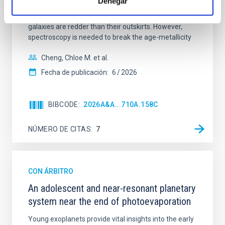
Denegar
mass assembly mechanisms. Previous photometric
studies have revealed that the cores of these
galaxies are redder than their outskirts. However,
spectroscopy is needed to break the age-metallicity
Cheng, Chloe M. et al.
Fecha de publicación:
6
2026
BIBCODE
2026A&A...710A.158C
NÚMERO DE CITAS
7
CON ÁRBITRO
An adolescent and near-resonant planetary
system near the end of photoevaporation
Young exoplanets provide vital insights into the early