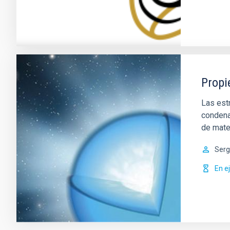
Propi
Las est
condena
de mate
Serg
En e