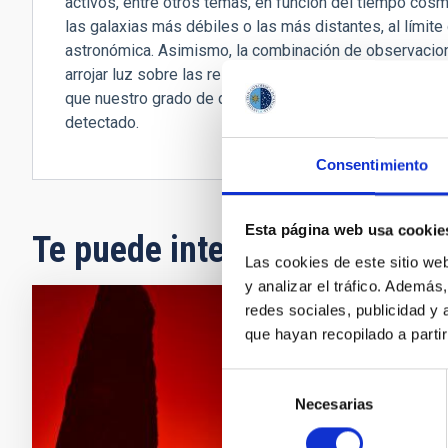
activos, entre otros temas, en función del tiempo cósm
las galaxias más débiles o las más distantes, al límite
astronómica. Asimismo, la combinación de observacion
arrojar luz sobre las relaciones entre la confusa fauna
que nuestro grado de desconocimiento solo permite cla
detectado.
Consentimiento
Esta página web usa cookie
Te puede interesar
Las cookies de este sitio we
y analizar el tráfico. Ademá
redes sociales, publicidad y
que hayan recopilado a parti
Arqu
Este Pr
Selección
y de la 
Necesarias
de
ámbito 
consentimiento