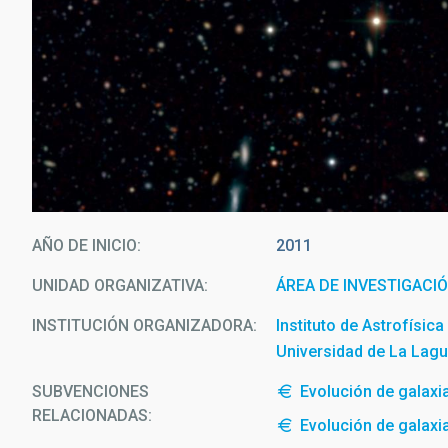
AÑO DE INICIO
2011
UNIDAD ORGANIZATIVA
ÁREA DE INVESTIGACI
INSTITUCIÓN ORGANIZADORA
Instituto de Astrofísic
Universidad de La Lag
SUBVENCIONES
Evolución de galaxi
RELACIONADAS:
Evolución de galaxi