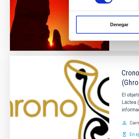
Juan
En e
Denegar
Crono
(Ghro
El obje
Láctea (
informa
Car
En e