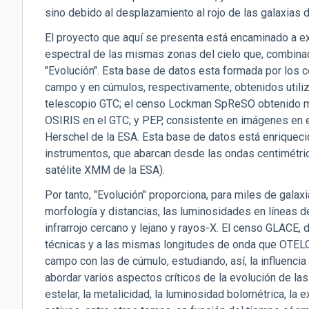
sino debido al desplazamiento al rojo de las galaxias d
El proyecto que aquí se presenta está encaminado a ex
espectral de las mismas zonas del cielo que, combina
"Evolución". Esta base de datos esta formada por lo
campo y en cúmulos, respectivamente, obtenidos utiliz
telescopio GTC; el censo Lockman SpReSO obtenido m
OSIRIS en el GTC; y PEP, consistente en imágenes en el
Herschel de la ESA. Esta base de datos está enriqueci
instrumentos, que abarcan desde las ondas centimétrica
satélite XMM de la ESA).
Por tanto, "Evolución" proporciona, para miles de galaxi
morfología y distancias, las luminosidades en líneas d
infrarrojo cercano y lejano y rayos-X. El censo GLACE
técnicas y a las mismas longitudes de onda que OTELO,
campo con las de cúmulo, estudiando, así, la influenci
abordar varios aspectos críticos de la evolución de las
estelar, la metalicidad, la luminosidad bolométrica, la 