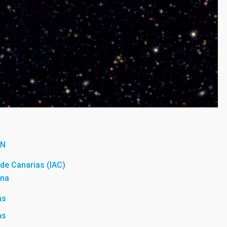
ÓN
a de Canarias (IAC)
una
as
as