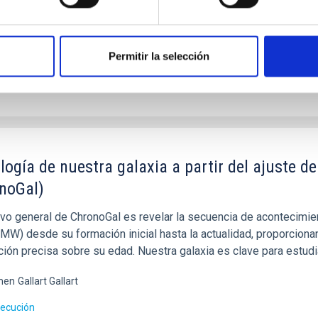
 Antonio
Belmonte Avilés
jecución
Permitir la selección
logía de nuestra galaxia a partir del ajuste 
noGal)
tivo general de ChronoGal es revelar la secuencia de acontecimie
MW) desde su formación inicial hasta la actualidad, proporcionan
ción precisa sobre su edad. Nuestra galaxia es clave para estudi
men
Gallart Gallart
jecución