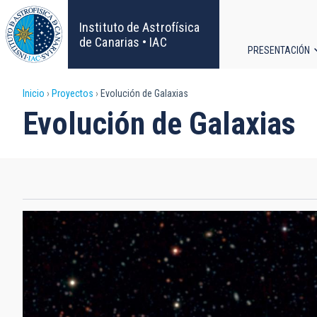
Pasar
al
Instituto de Astrofísica
contenido
de Canarias • IAC
PRESENTACIÓN
principal
Navega
Sobrescribir
Inicio
Proyectos
Evolución de Galaxias
principa
Evolución de Galaxias
enlaces
de
ayuda
a
la
navegación