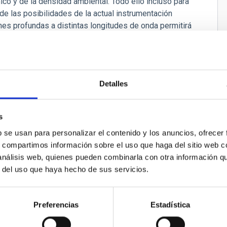
ico y de la densidad ambiental. Todo ello incluso para
 de las posibilidades de la actual instrumentación
es profundas a distintas longitudes de onda permitirá
 de objetos observada a altos desplazamientos al rojo, y
sificar, hasta ahora, por la manera cómo se han
Detalles
s
b se usan para personalizar el contenido y los anuncios, ofrecer
s, compartimos información sobre el uso que haga del sitio web 
 análisis web, quienes pueden combinarla con otra información q
r del uso que haya hecho de sus servicios.
eoastronomía
oyecto tiene como objetivo fundamental determinar la importancia
civilización desde el Paleolítico a nuestros días. El interés del 
Preferencias
Estadística
Mediterráneo desde el Atlántico al Oriente Medio, con una dedic