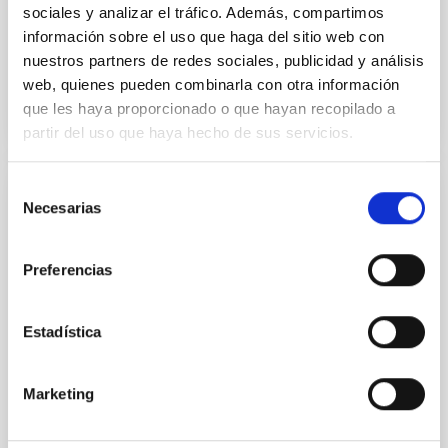
Fecha de publicación:
5
2026
sociales y analizar el tráfico. Además, compartimos
información sobre el uso que haga del sitio web con
nuestros partners de redes sociales, publicidad y análisis
BIBCODE
2026RNAAS..10..143A
web, quienes pueden combinarla con otra información
que les haya proporcionado o que hayan recopilado a
NÚMERO DE CITAS
0
partir del uso que haya hecho de sus servicios.
Selección
SIN ÁRBITRO
Necesarias
de
The impact of Active Galactic Nuclei on
consentimiento
Habitable Worlds
Preferencias
While the influence of supermassive black hole
(SMBH) activity on habitability has garnered
Estadística
attention, the specific effects of active galactic nuclei
(AGN) winds, particularly ultrafast outflows (UFOs),
on planetary atmospheres remain largely
Marketing
unexplored. This study aims to fill this gap by
investigating the relationship between SMBH mass
at the