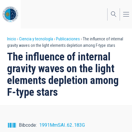
Pasar
al
contenido
principal
Sobrescribir
Inicio
Ciencia y tecnología
Publicaciones
The influence of internal
gravity waves on the light elements depletion among F-type stars
enlaces
The influence of internal
de
gravity waves on the light
ayuda
elements depletion among
a
F-type stars
la
navegación
Bibcode
1991MmSAI..62..183G