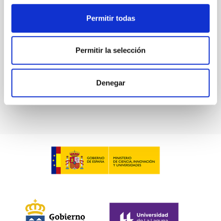
Permitir todas
Waas, Jourdan et al.
Fecha de publicación:
6
2026
Permitir la selección
BIBCODE
2026ASTCS..1100130W
Denegar
NÚMERO DE CITAS
0