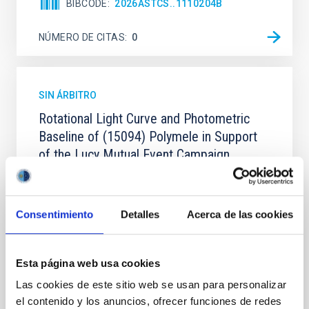
BIBCODE
2026ASTCS..1110204B
NÚMERO DE CITAS
0
SIN ÁRBITRO
Rotational Light Curve and Photometric
Baseline of (15094) Polymele in Support
of the Lucy Mutual Event Campaign
We report a rotational light curve and Fourier baseline
model for the Jupiter Trojan (15094) Polymele, a
primary target of the NASA Lucy mission, obtained
Consentimiento
Detalles
Acerca de las cookies
on 2026 May 19─20 and May 21─22 UT with the
Two-meter Twin Telescope (TTT). Phase-Dispersion
Minimization over the combined two-night dataset
Esta página web usa cookies
yields P rot = 5.762 ± 0.051 hr and a peak-to-peak
Las cookies de este sitio web se usan para personalizar
Alarcon, Miguel R. et al.
el contenido y los anuncios, ofrecer funciones de redes