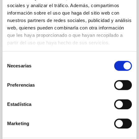
Fecha de publicación:
5
2026
sociales y analizar el tráfico. Además, compartimos
información sobre el uso que haga del sitio web con
nuestros partners de redes sociales, publicidad y análisis
BIBCODE
2026RNAAS..10..143A
web, quienes pueden combinarla con otra información
que les haya proporcionado o que hayan recopilado a
NÚMERO DE CITAS
0
partir del uso que haya hecho de sus servicios.
Selección
Necesarias
SIN ÁRBITRO
de
consentimiento
The impact of Active Galactic Nuclei on
Habitable Worlds
Preferencias
While the influence of supermassive black hole
(SMBH) activity on habitability has garnered
Estadística
attention, the specific effects of active galactic nuclei
(AGN) winds, particularly ultrafast outflows (UFOs),
on planetary atmospheres remain largely
Marketing
unexplored. This study aims to fill this gap by
investigating the relationship between SMBH mass