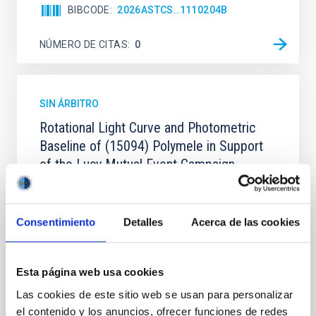
BIBCODE
2026ASTCS..1110204B
NÚMERO DE CITAS
0
SIN ÁRBITRO
Rotational Light Curve and Photometric
Baseline of (15094) Polymele in Support
of the Lucy Mutual Event Campaign
We report a rotational light curve and Fourier baseline
model for the Jupiter Trojan (15094) Polymele, a
primary target of the NASA Lucy mission, obtained
Consentimiento
Detalles
Acerca de las cookies
on 2026 May 19─20 and May 21─22 UT with the
Two-meter Twin Telescope (TTT). Phase-Dispersion
Minimization over the combined two-night dataset
Esta página web usa cookies
yields P rot = 5.762 ± 0.051 hr and a peak-to-peak
Las cookies de este sitio web se usan para personalizar
Alarcon, Miguel R. et al.
el contenido y los anuncios, ofrecer funciones de redes