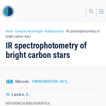
Pasar
al
contenido
principal
Sobrescribir
Inicio
Ciencia y tecnología
Publicaciones
IR spectrophotometry of
bright carbon stars
enlaces
IR spectrophotometry of
de
bright carbon stars
ayuda
a
la
navegación
Bibcode
1989ESASP.290..367L
Lazaro, C.
REFERENCIA BIBLIOGRÁFICA