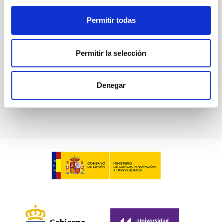
at the
Permitir todas
Waas, Jourdan et al.
Fecha de publicación:
6
2026
Permitir la selección
BIBCODE
2026ASTCS..1100130W
Denegar
NÚMERO DE CITAS
0