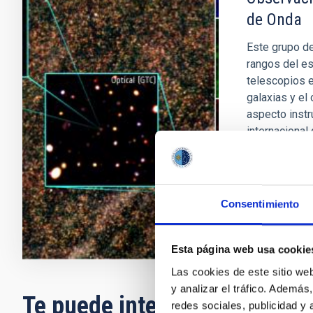
de Onda
Este grupo de
rangos del es
telescopios e
galaxias y el 
aspecto instr
internacional
Ismael
Pér
En ejecuci
Consentimiento
Esta página web usa cookie
Las cookies de este sitio we
y analizar el tráfico. Ademá
Te puede interesar
redes sociales, publicidad y