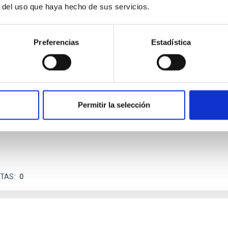
r del uso que haya hecho de sus servicios.
Preferencias
Estadística
ores in the Transition between Cloud and Cor
 we expect to see alignments between the magnetic field orienta
ver, that the orientation of cores and their angular momentum vec
Permitir la selección
ITAS
0