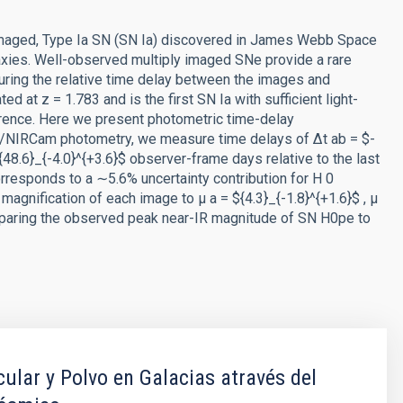
y imaged, Type Ia SN (SN Ia) discovered in James Webb Space
xies. Well-observed multiply imaged SNe provide a rare
suring the relative time delay between the images and
 at z = 1.783 and is the first SN Ia with sufficient light-
erence. Here we present photometric time-delay
NIRCam photometry, we measure time delays of Δt ab = $-
48.6}_{-4.0}^{+3.6}$ observer-frame days relative to the last
corresponds to a ∼5.6% uncertainty contribution for H 0
gnification of each image to μ a = ${4.3}_{-1.8}^{+1.6}$ , μ
comparing the observed peak near-IR magnitude of SN H0pe to
ular y Polvo en Galacias através del