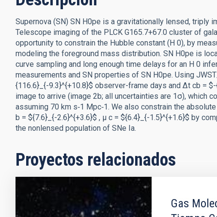
Supernova (SN) SN H0pe is a gravitationally lensed, tripl
Telescope imaging of the PLCK G165.7+67.0 cluster of gala
opportunity to constrain the Hubble constant (H 0), by mea
modeling the foreground mass distribution. SN H0pe is located
curve sampling and long enough time delays for an H 0 inf
measurements and SN properties of SN H0pe. Using JWST/
{116.6}_{-9.3}^{+10.8}$ observer-frame days and Δt cb = $-{
image to arrive (image 2b; all uncertainties are 1σ), which 
assuming 70 km s‑1 Mpc‑1. We also constrain the absolute ma
b = ${7.6}_{-2.6}^{+3.6}$ , μ c = ${6.4}_{-1.5}^{+1.6}$ by 
the nonlensed population of SNe Ia.
Proyectos relacionados
Gas Molec