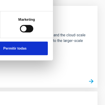
Marketing
e Scales
tion of star-forming dense cores and the cloud-scale
tors appear random with respect to the larger-scale
Permitir todas