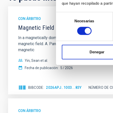
que hayan recopilado a parti
Selección
CON ÁRBITRO
Necesarias
de
Magnetic Field Alignment with Dense C
consentimiento
In a magnetically dominated model of star formation,
magnetic field. A. Pandhi et al. showed instead, howe
magnetic
Denegar
Yin, Sean et al.
Fecha de publicación:
5
2026
BIBCODE
2026APJ..1003...83Y
NÚMERO DE C
CON ÁRBITRO