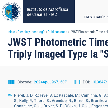
Pasar
al
Instituto de Astrofísica
contenido
de Canarias • IAC
PRESENTACIÓN
principal
Navega
Sobrescribir
Inicio
Ciencia y tecnología
Publicaciones
JWST Photometric Time-delay
principa
JWST Photometric Time
enlaces
Triply Imaged Type Ia "
de
ayuda
a
Bibcode
2024ApJ...967...50P
DOI
10.3847/
la
Pierel, J. D. R.; Frye, B. L.; Pascale, M.; Caminha, G. B
navegación
S.; Kelly, P.; Thorp, S.; Arendse, N.; Birrer, S.; Bronik
Conselice, C. J.; Driver, S. P.; DŚilva, J. C. J.; Engesser