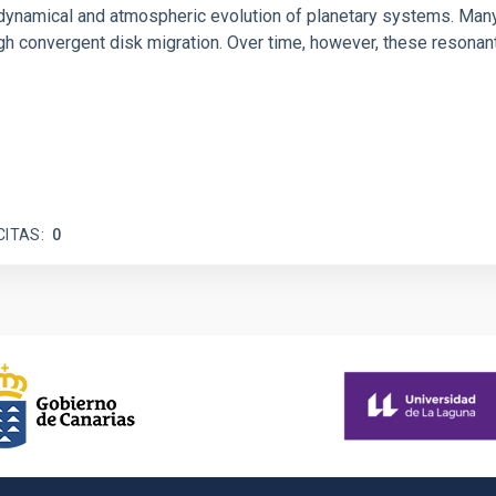
ly dynamical and atmospheric evolution of planetary systems. Ma
 convergent disk migration. Over time, however, these resonant 
CITAS
0