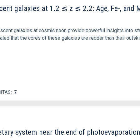
scent galaxies at 1.2 ≲ z ≲ 2.2: Age, Fe-, an
iescent galaxies at cosmic noon provide powerful insights into 
ed that the cores of these galaxies are redder than their outsk
CITAS
7
etary system near the end of photoevaporatio