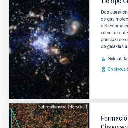
Tiempo C
Dos cuestione
de gas molec
del entorno e
cúmulos estel
principal de 
de galaxias a 
Helmut
Da
En ejecuci
Formación
Observaci