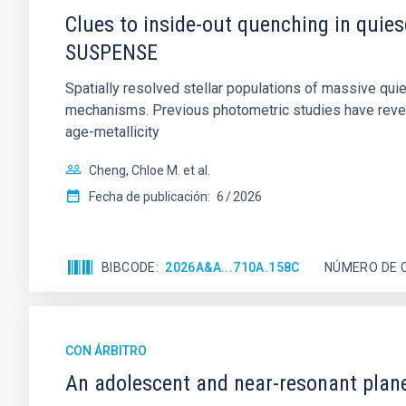
Clues to inside-out quenching in quie
SUSPENSE
Spatially resolved stellar populations of massive qu
mechanisms. Previous photometric studies have reveal
age-metallicity
Cheng, Chloe M. et al.
Fecha de publicación:
6
2026
BIBCODE
2026A&A...710A.158C
NÚMERO DE 
CON ÁRBITRO
An adolescent and near-resonant plan