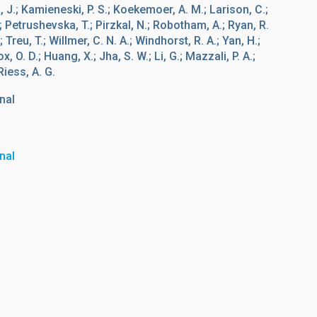
, J.; Kamieneski, P. S.; Koekemoer, A. M.; Larison, C.;
; Petrushevska, T.; Pirzkal, N.; Robotham, A.; Ryan, R.
 Treu, T.; Willmer, C. N. A.; Windhorst, R. A.; Yan, H.;
x, O. D.; Huang, X.; Jha, S. W.; Li, G.; Mazzali, P. A.;
Riess, A. G.
nal
nal