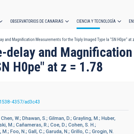
OBSERVATORIOS DE CANARIAS
CIENCIA Y TECNOLOGÍA
EN
ción
 and Magnification Measurements for the Triply Imaged Type Ia "SN H0pe" at z
l
-delay and Magnification
SN H0pe" at z = 1.78
1538-4357/ad3c43
.; Chen, W.; Dhawan, S.; Gilman, D.; Grayling, M.; Huber,
owski, M.; Cañameras, R.; Coe, D.; Cohen, S. H.;
, M.; Foo, N.; Gall, C.; Garuda, N.; Grillo, C.; Grogin, N.