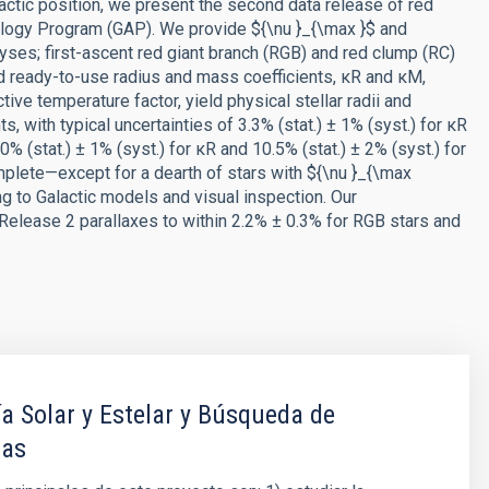
actic position, we present the second data release of red
ology Program (GAP). We provide ${\nu }_{\max }$ and
yses; first-ascent red giant branch (RGB) and red clump (RC)
nd ready-to-use radius and mass coefficients, κR and κM,
ive temperature factor, yield physical stellar radii and
, with typical uncertainties of 3.3% (stat.) ± 1% (syst.) for κR
% (stat.) ± 1% (syst.) for κR and 10.5% (stat.) ± 2% (syst.) for
plete—except for a dearth of stars with ${\nu }_{\max
to Galactic models and visual inspection. Our
 Release 2 parallaxes to within 2.2% ± 0.3% for RGB stars and
a Solar y Estelar y Búsqueda de
tas