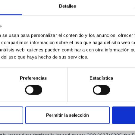
Detalles
 on the inner dark matter density slopes of ga
r formation histories (SFHs) and the inner dark matter density pr
s
star formation influence the formation of cored versus cuspy da
b se usan para personalizar el contenido y los anuncios, ofrecer
s, compartimos información sobre el uso que haga del sitio web 
 análisis web, quienes pueden combinarla con otra información q
r del uso que haya hecho de sus servicios.
Preferencias
Estadística
ITAS
1
Permitir la selección
itoring of the Einstein Cross