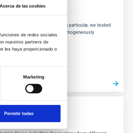
Acerca de las cookies
laxies
ofiles of simulated galaxies. In particular, we tested
rk matter profiles. Methods. We homogeneously
 funciones de redes sociales
con nuestros partners de
ue les haya proporcionado o
Marketing
Permitir todas