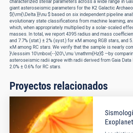
characterized stellar parameters across a wide range in Gal
giant asteroseismic parameters for the K2 Galactic Archae
${\rm{\Delta }}\nu $ based on six independent pipeline anal
evolutionary state classifications from machine learning; a
which, when appropriately multiplied by a solar-scaled effect
masses. In total, we report 4395 radius and mass coefficients
and 7.7% (stat.) ± 2% (syst.) for κM among RGB stars, and 5.0
κM among RC stars. We verify that the sample is nearly com
}\lesssim 10\mbox{--}20\,\mu \mathrm{Hz}$ —by comparing 
asteroseismic radii agree with radii derived from Gaia Data
2.0% ± 0.6% for RC stars.
Proyectos relacionados
Sismologí
Exoplane