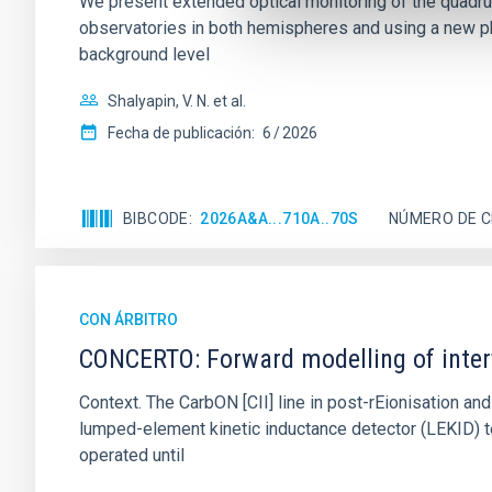
We present extended optical monitoring of the quadru
observatories in both hemispheres and using a new ph
background level
Shalyapin, V. N. et al.
Fecha de publicación:
6
2026
BIBCODE
2026A&A...710A..70S
NÚMERO DE C
CON ÁRBITRO
CONCERTO: Forward modelling of inter
Context. The CarbON [CII] line in post-rEionisation
lumped-element kinetic inductance detector (LEKID) t
operated until