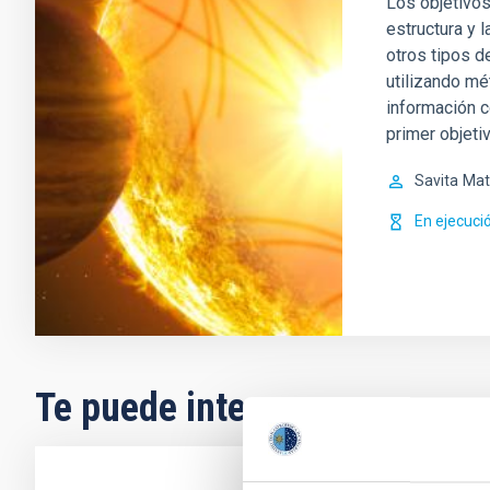
Los objetivos
estructura y l
otros tipos d
utilizando mé
información c
primer objetiv
Savita
Mat
En ejecuci
Te puede interesar