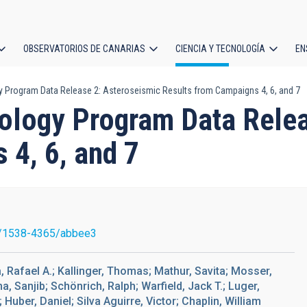
OBSERVATORIOS DE CANARIAS
CIENCIA Y TECNOLOGÍA
EN
ción
 Program Data Release 2: Asteroseismic Results from Campaigns 4, 6, and 7
l
ology Program Data Relea
 4, 6, and 7
/1538-4365/abbee3
a, Rafael A.; Kallinger, Thomas; Mathur, Savita; Mosser,
a, Sanjib; Schönrich, Ralph; Warfield, Jack T.; Luger,
Huber, Daniel; Silva Aguirre, Victor; Chaplin, William