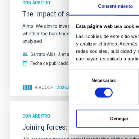
CON ÁRBITRO
Consentimiento
The impact of star formation histories
Aims. We aim to investigate the connection between sta
Esta página web usa cookie
whether the burstiness and temporal distribution of 
Las cookies de este sitio we
analysed
y analizar el tráfico. Ademá
redes sociales, publicidad y
Sarrato-Alós, J. et al.
que hayan recopilado a parti
Fecha de publicación:
6
2026
Selección
Necesarias
de
BIBCODE
2026A&A...710A..95S
NÚMERO DE C
consentimiento
CON ÁRBITRO
Denegar
Joining forces: 30 years of optical mon