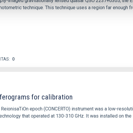
ply-imaged gravitationally lensed quasar QSO 2237+0305, the Ein
otometric technique. This technique uses a region far enough f
ITAS
0
ferograms for calibration
 and ReionisaTiOn epoch (CONCERTO) instrument was a low-resolu
echnology that operated at 130-310 GHz. It was installed on the