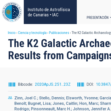
Pasar
al
Instituto de Astrofísica
contenido
de Canarias • IAC
PRESENTACIÓN
principal
Navega
Sobrescribir
Inicio
Ciencia y tecnología
Publicaciones
The K2 Galactic Archaeology
principa
The K2 Galactic Archae
enlaces
Results from Campaigns
de
ayuda
a
Bibcode
2020ApJS..251...23Z
DOI
10.3847
la
Zinn, Joel C.; Stello, Dennis; Elsworth, Yvonne; Garcí
navegación
Benoît; Bugnet, Lisa; Jones, Caitlin; Hon, Marc; Sharm
Rodrigo; Pinsonneault, Marc H.; Johnson, Jennifer A.; 