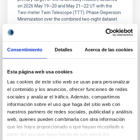
on 2026 May 19─20 and May 21─22 UT with the
Two-meter Twin Telescope (TTT). Phase-Dispersion
Minimization over the combined two-night dataset
yields P rot = 5.762 ± 0.051 hr and a peak-to-peak
Alarcon, Miguel R. et al.
Fecha de publicación:
5
2026
Consentimiento
Detalles
Acerca de las cookies
BIBCODE
2026RNAAS..10..143A
Esta página web usa cookies
Las cookies de este sitio web se usan para personalizar
NÚMERO DE CITAS
0
el contenido y los anuncios, ofrecer funciones de redes
sociales y analizar el tráfico. Además, compartimos
información sobre el uso que haga del sitio web con
SIN ÁRBITRO
nuestros partners de redes sociales, publicidad y análisis
The impact of Active Galactic Nuclei on
web, quienes pueden combinarla con otra información
que les haya proporcionado o que hayan recopilado a
Habitable Worlds
partir del uso que haya hecho de sus servicios.
While the influence of supermassive black hole