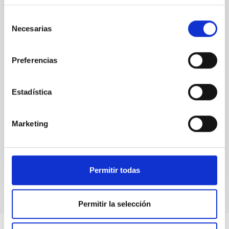
(SMBH) activity on habitability has garnered
Selección
attention, the specific effects of active galactic nuclei
Necesarias
(AGN) winds, particularly ultrafast outflows (UFOs),
de
on planetary atmospheres remain largely
consentimiento
unexplored. This study aims to fill this gap by
Preferencias
investigating the relationship between SMBH mass
at the
Estadística
Waas, Jourdan et al.
Fecha de publicación:
6
2026
Marketing
BIBCODE
2026ASTCS..1100130W
NÚMERO DE CITAS
0
Permitir todas
Permitir la selección