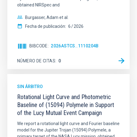
obtained NIRSpec and
Burgasser, Adam et al.
Fecha de publicación:
6
2026
BIBCODE
2026ASTCS..1110204B
NÚMERO DE CITAS
0
SIN ÁRBITRO
Rotational Light Curve and Photometric
Baseline of (15094) Polymele in Support
of the Lucy Mutual Event Campaign
We report a rotational light curve and Fourier baseline
model for the Jupiter Trojan (15094) Polymele, a
primary target of the NASA Lucy mission, obtained