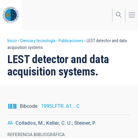
Pasar
al
contenido
principal
Sobrescribir
Inicio
Ciencia y tecnología
Publicaciones
LEST detector and data
acquisition systems.
enlaces
LEST detector and data
de
acquisition systems.
ayuda
a
la
navegación
Bibcode
1995LFTR...61.....C
Collados, M.; Keller, C. U.; Steiner, P.
REFERENCIA BIBLIOGRÁFICA