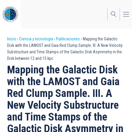
Pasar
al
contenido
principal
Sobrescribir
Inicio
Ciencia y tecnología
Publicaciones
Mapping the Galactic
Disk with the LAMOST and Gaia Red Clump Sample. III. A New Velocity
enlaces
Substructure and Time Stamps of the Galactic Disk Asymmetry in the
Disk between 12 and 15 kpc
de
Mapping the Galactic Disk
ayuda
with the LAMOST and Gaia
a
Red Clump Sample. III. A
la
navegación
New Velocity Substructure
and Time Stamps of the
Galactic Disk Asymmetry in