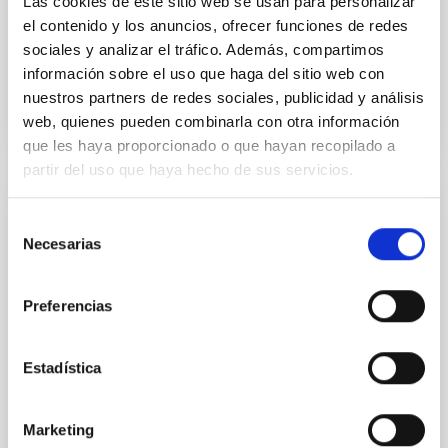
Las cookies de este sitio web se usan para personalizar
Fecha de publicación:
6
2026
el contenido y los anuncios, ofrecer funciones de redes
sociales y analizar el tráfico. Además, compartimos
información sobre el uso que haga del sitio web con
BIBCODE
2026A&A...710A..95S
nuestros partners de redes sociales, publicidad y análisis
web, quienes pueden combinarla con otra información
NÚMERO DE CITAS
1
que les haya proporcionado o que hayan recopilado a
partir del uso que haya hecho de sus servicios.
CON ÁRBITRO
Selección
Necesarias
Joining forces: 30 years of optical
de
consentimiento
monitoring of the Einstein Cross
Preferencias
We present extended optical monitoring of the
quadruply-imaged gravitationally lensed quasar QSO
2237+0305, the Einstein Cross, including
Estadística
observations from different observatories in both
hemispheres and using a new photometric
technique. This technique uses a region far enough
Marketing
from the lens system to accurately determine the