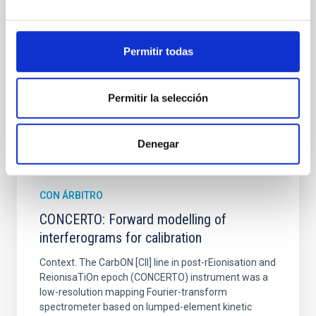
sky background level
Shalyapin, V. N. et al.
Permitir todas
Fecha de publicación:
6
2026
Permitir la selección
BIBCODE
2026A&A...710A..70S
NÚMERO DE CITAS
0
Denegar
CON ÁRBITRO
CONCERTO: Forward modelling of
interferograms for calibration
Context. The CarbON [CII] line in post-rEionisation and
ReionisaTiOn epoch (CONCERTO) instrument was a
low-resolution mapping Fourier-transform
spectrometer based on lumped-element kinetic