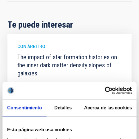
Te puede interesar
CON ÁRBITRO
The impact of star formation histories on
the inner dark matter density slopes of
galaxies
Aims. We aim to investigate the connection between
star formation histories (SFHs) and the inner dark
matter density profiles of simulated galaxies. In
particular, we tested whether the burstiness and
Consentimiento
Detalles
Acerca de las cookies
temporal distribution of star formation influence the
formation of cored versus cuspy dark matter profiles.
Methods. We homogeneously analysed
Esta página web usa cookies
Sarrato-Alós, J. et al.