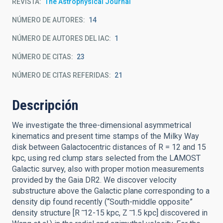
REVISTA
The Astrophysical Journal
NÚMERO DE AUTORES
14
NÚMERO DE AUTORES DEL IAC
1
NÚMERO DE CITAS
23
NÚMERO DE CITAS REFERIDAS
21
Descripción
We investigate the three-dimensional asymmetrical
kinematics and present time stamps of the Milky Way
disk between Galactocentric distances of R = 12 and 15
kpc, using red clump stars selected from the LAMOST
Galactic survey, also with proper motion measurements
provided by the Gaia DR2. We discover velocity
substructure above the Galactic plane corresponding to a
density dip found recently (“South-middle opposite”
density structure [R ̃ 12-15 kpc, Z ̃ 1.5 kpc] discovered in