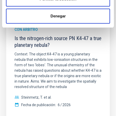
NÚMERO DE CITAS
1
Denegar
CON ÁRBITRO
Is the nitrogen-rich source PN K4-47 a true
planetary nebula?
Context. The object K4-47 is a young planetary
nebula that exhibits low-ionisation structures in the
form of two 'lobes'. The unusual chemistry of the
nebula has raised questions about whether K4-47 is a
true planetary nebula or if the origins are more exotic
in nature. Aims. We aim to investigate the spatially
resolved structure of the nebula
Steinmetz, T. et al.
Fecha de publicación:
6
2026