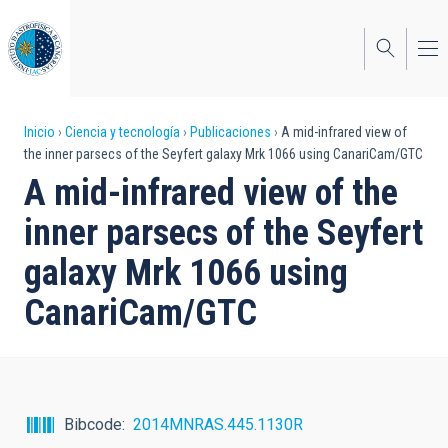
Pasar
al
contenido
principal
Sobrescribir
Inicio
Ciencia y tecnología
Publicaciones
A mid-infrared view of
the inner parsecs of the Seyfert galaxy Mrk 1066 using CanariCam/GTC
enlaces
A mid-infrared view of the
de
inner parsecs of the Seyfert
ayuda
galaxy Mrk 1066 using
a
CanariCam/GTC
la
navegación
Bibcode
2014MNRAS.445.1130R