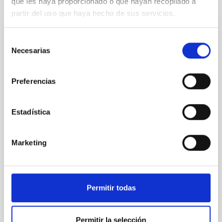
Te puede interesar
que les haya proporcionado o que hayan recopilado a
partir del uso que haya hecho de sus servicios.
CON ÁRBITRO
Selección
Necesarias
The NuSTAR view of ultra-compact X-ray
de
consentimiento
binaries
Preferencias
Ultra-compact X-ray binaries (UCXBs) are a subclass
of low-mass X-ray binaries (LMXBs) characterised by
tight orbits and hydrogen-poor donor stars. We
Estadística
present a spectral and timing study in the hard X-ray
band of 11 of the 20 confirmed UCXBs, based on 37
archival NuSTAR observations. Using both X-ray
Marketing
colours and fractional root mean square values
Borghese, A. et al.
Fecha de publicación:
5
2026
Permitir todas
BIBCODE
2026A&A...710A..43B
Permitir la selección