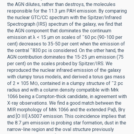
the AGN dilutes, rather than destroys, the molecules
responsible for the 11.3 μm PAH emission. By comparing
the nuclear GTC/CC spectrum with the Spitzer/Infrared
Spectrograph (IRS) spectrum of the galaxy, we find that
the AGN component that dominates the continuum
emission at λ < 15 μm on scales of ˜60 pc (90-100 per
cent) decreases to 35-50 per cent when the emission of
the central ˜830 pc is considered. On the other hand, the
AGN contribution dominates the 15-25 μm emission (75
per cent) on the scales probed by Spitzer/IRS. We
reproduced the nuclear infrared emission of the galaxy
with clumpy torus models, and derived a torus gas mass
of 2 × 105 M⊙, contained in a clumpy structure of ˜2 pc
radius and with a column density compatible with Mrk
1066 being a Compton-thick candidate, in agreement with
X-ray observations. We find a good match between the
MIR morphology of Mrk 1066 and the extended Paβ, Brγ
and [O III] λ5007 emission. This coincidence implies that
the 8.7 μm emission is probing star formation, dust in the
narrow-line region and the oval structure previously