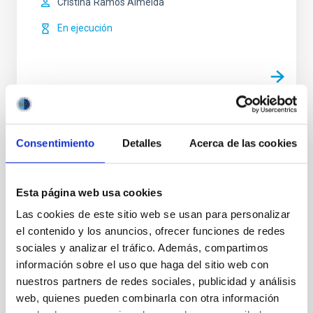
Cristina
Ramos Almeida
En ejecución
TIPO
Consentimiento
Detalles
Acerca de las cookies
CON ÁRBITRO
Esta página web usa cookies
Formación y Evolución de Galaxias (FYEG)
Las cookies de este sitio web se usan para personalizar
Instrumentación infrarroja
Instrumentación visible
el contenido y los anuncios, ofrecer funciones de redes
sociales y analizar el tráfico. Además, compartimos
Galaxias
información sobre el uso que haga del sitio web con
nuestros partners de redes sociales, publicidad y análisis
web, quienes pueden combinarla con otra información