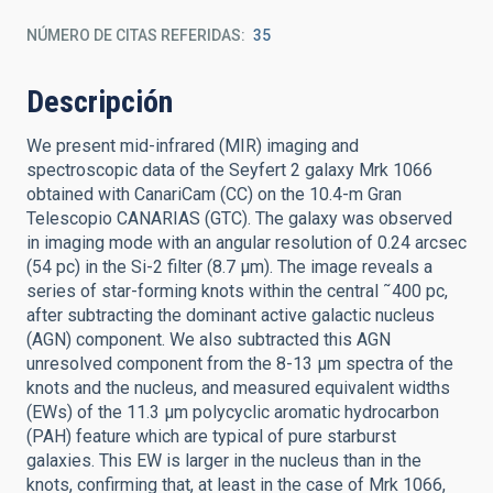
NÚMERO DE CITAS REFERIDAS
35
Descripción
We present mid-infrared (MIR) imaging and
spectroscopic data of the Seyfert 2 galaxy Mrk 1066
obtained with CanariCam (CC) on the 10.4-m Gran
Telescopio CANARIAS (GTC). The galaxy was observed
in imaging mode with an angular resolution of 0.24 arcsec
(54 pc) in the Si-2 filter (8.7 μm). The image reveals a
series of star-forming knots within the central ˜400 pc,
after subtracting the dominant active galactic nucleus
(AGN) component. We also subtracted this AGN
unresolved component from the 8-13 μm spectra of the
knots and the nucleus, and measured equivalent widths
(EWs) of the 11.3 μm polycyclic aromatic hydrocarbon
(PAH) feature which are typical of pure starburst
galaxies. This EW is larger in the nucleus than in the
knots, confirming that, at least in the case of Mrk 1066,