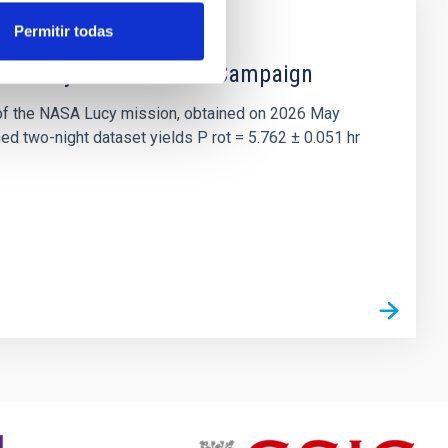
Permitir todas
 the Lucy Mutual Event Campaign
et of the NASA Lucy mission, obtained on 2026 May
two-night dataset yields P rot = 5.762 ± 0.051 hr