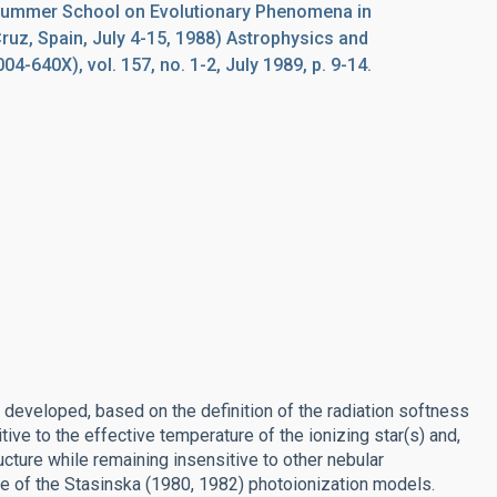
 Summer School on Evolutionary Phenomena in
Cruz, Spain, July 4-15, 1988) Astrophysics and
4-640X), vol. 157, no. 1-2, July 1989, p. 9-14.
s developed, based on the definition of the radiation softness
ive to the effective temperature of the ionizing star(s) and,
ucture while remaining insensitive to other nebular
se of the Stasinska (1980, 1982) photoionization models.