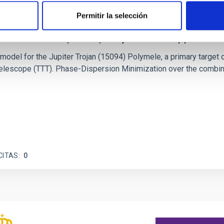
Permitir la selección
c Baseline of (15094) Polymele in Support of
ne model for the Jupiter Trojan (15094) Polymele, a primary targ
scope (TTT). Phase-Dispersion Minimization over the combined 
CITAS
0