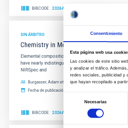
BIBCODE
2026ASTCS..1160088S
NÚMERO DE
Consentimiento
SIN ÁRBITRO
Chemistry in Metal-Diverse Atmosphe
Esta página web usa cookie
Elemental composition is an essential factor in the c
Las cookies de este sitio we
have nearly indistinguishable abundance patterns. In t
y analizar el tráfico. Ademá
NIRSpec and
redes sociales, publicidad y
que hayan recopilado a parti
Burgasser, Adam et al.
Fecha de publicación:
6
2026
Selección
Necesarias
de
consentimiento
BIBCODE
2026ASTCS..1110204B
NÚMERO DE