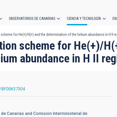
OBSERVATORIOS DE CANARIAS
CIENCIA Y TECNOLOGÍA
EN
ción
scheme for He(+)/H(+) and the determination of the helium abundance in H II r
l
tion scheme for He(+)/H(
lium abundance in H II re
7/BF00637304
ca de Canarias and Comision Interministerial de