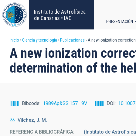
Pasar
al
Instituto de Astrofísica
contenido
de Canarias • IAC
PRESENTACIÓN
principal
Navega
Sobrescribir
Inicio
Ciencia y tecnología
Publicaciones
A new ionization correction 
principa
A new ionization correc
enlaces
determination of the he
de
ayuda
a
Bibcode
1989Ap&SS.157....9V
DOI
10.100
la
Vilchez, J. M.
navegación
REFERENCIA BIBLIOGRÁFICA
(Instituto de Astrofisi