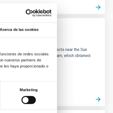
Acerca de las cookies
 majority of low-temperature objects near the Sun
 funciones de redes sociales
e 3 "Arcana of the Ancients" program, which obtained
con nuestros partners de
ue les haya proporcionado o
Marketing