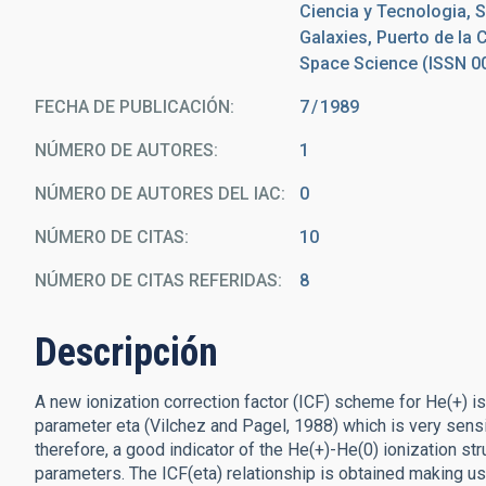
Ciencia y Tecnologia,
Galaxies, Puerto de la 
Space Science (ISSN 000
FECHA DE PUBLICACIÓN:
7
1989
NÚMERO DE AUTORES
1
NÚMERO DE AUTORES DEL IAC
0
NÚMERO DE CITAS
10
NÚMERO DE CITAS REFERIDAS
8
Descripción
A new ionization correction factor (ICF) scheme for He(+) i
parameter eta (Vilchez and Pagel, 1988) which is very sensit
therefore, a good indicator of the He(+)-He(0) ionization str
parameters. The ICF(eta) relationship is obtained making u