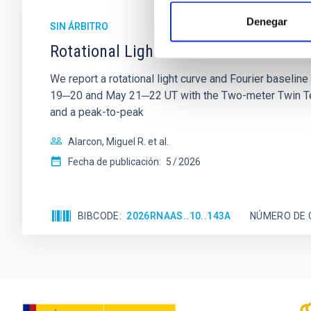
Denegar
SIN ÁRBITRO
Rotational Light Curve and Photometri
We report a rotational light curve and Fourier baseli
19─20 and May 21─22 UT with the Two-meter Twin Tele
and a peak-to-peak
Alarcon, Miguel R. et al.
Fecha de publicación:
5
2026
BIBCODE
2026RNAAS..10..143A
NÚMERO DE 