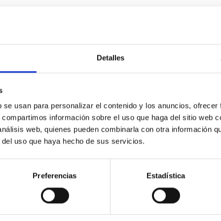
 CITAS
0
Detalles
res: The JWST Arcana Sample
s
hemistry of planetary and brown dwarf atmospheres; however, the
b se usan para personalizar el contenido y los anuncios, ofrecer
his talk, I will review some of the key findings of the JWST Cycl
s, compartimos información sobre el uso que haga del sitio web 
 análisis web, quienes pueden combinarla con otra información q
r del uso que haya hecho de sus servicios.
Preferencias
Estadística
 CITAS
0