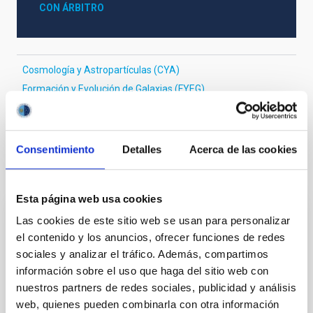
CON ÁRBITRO
Cosmología y Astropartículas (CYA)
Formación y Evolución de Galaxias (FYEG)
Técnicas
Consentimiento
Detalles
Acerca de las cookies
Te puede interesar
Esta página web usa cookies
Las cookies de este sitio web se usan para personalizar
CON ÁRBITRO
el contenido y los anuncios, ofrecer funciones de redes
Magnetic Field Alignment with Dense
sociales y analizar el tráfico. Además, compartimos
Cores in the Transition between Cloud and
información sobre el uso que haga del sitio web con
Core Scales
nuestros partners de redes sociales, publicidad y análisis
web, quienes pueden combinarla con otra información
In a magnetically dominated model of star formation,