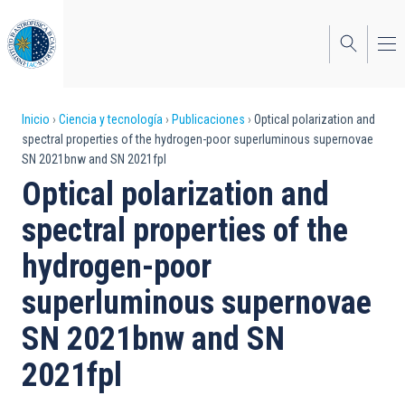
Pasar
al
contenido
principal
Sobrescribir
Inicio
Ciencia y tecnología
Publicaciones
Optical polarization and
spectral properties of the hydrogen-poor superluminous supernovae
enlaces
SN 2021bnw and SN 2021fpl
de
Optical polarization and
ayuda
spectral properties of the
a
hydrogen-poor
la
superluminous supernovae
navegación
SN 2021bnw and SN
2021fpl