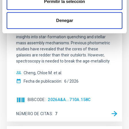
Permitir la selección
Mg-abundance gradients from JWST-
SUSPENSE
Denegar
Spatially resolved stellar populations of massive
quiescent galaxies at cosmic noon provide powerful
insights into star-formation quenching and stellar
mass assembly mechanisms. Previous photometric
studies have revealed that the cores of these
galaxies are redder than their outskirts. However,
spectroscopy is needed to break the age-metallicity
Cheng, Chloe M. et al.
Fecha de publicación:
6
2026
BIBCODE
2026A&A...710A.158C
NÚMERO DE CITAS
7