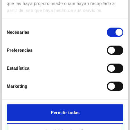
que les haya proporcionado o que hayan recopilado a
we expect to see alignments between the magnetic
partir del uso que haya hecho de sus servicios.
field orientation of star-forming dense cores and the
cloud-scale magnetic field. A. Pandhi et al. showed
instead, however, that the orientation of cores and
Selección
their angular momentum vectors appear random
Necesarias
de
with respect to the larger-scale magnetic
consentimiento
Yin, Sean et al.
Preferencias
Fecha de publicación:
5
2026
Estadística
BIBCODE
2026APJ..1003...83Y
Marketing
NÚMERO DE CITAS
0
Permitir todas
CON ÁRBITRO
Clues to inside-out quenching in quiescent
galaxies at 1.2 ≲ z ≲ 2.2: Age, Fe-, and