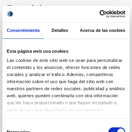
Te puede interesar
CON ÁRBITRO
Consentimiento
Detalles
Acerca de las cookies
Magnetic Field Alignment with Dense
Cores in the Transition between Cloud and
Esta página web usa cookies
Core Scales
Las cookies de este sitio web se usan para personalizar
In a magnetically dominated model of star formation,
el contenido y los anuncios, ofrecer funciones de redes
we expect to see alignments between the magnetic
sociales y analizar el tráfico. Además, compartimos
field orientation of star-forming dense cores and the
información sobre el uso que haga del sitio web con
cloud-scale magnetic field. A. Pandhi et al. showed
nuestros partners de redes sociales, publicidad y análisis
instead, however, that the orientation of cores and
web, quienes pueden combinarla con otra información
their angular momentum vectors appear random
with respect to the larger-scale magnetic
que les haya proporcionado o que hayan recopilado a
partir del uso que haya hecho de sus servicios.
Yin, Sean et al.
Fecha de publicación:
5
2026
Selección
Necesarias