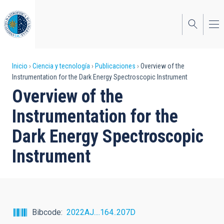
Pasar
al
contenido
principal
Sobrescribir
Inicio
Ciencia y tecnología
Publicaciones
Overview of the
Instrumentation for the Dark Energy Spectroscopic Instrument
enlaces
Overview of the
de
Instrumentation for the
ayuda
Dark Energy Spectroscopic
a
Instrument
la
navegación
Bibcode
2022AJ....164..207D