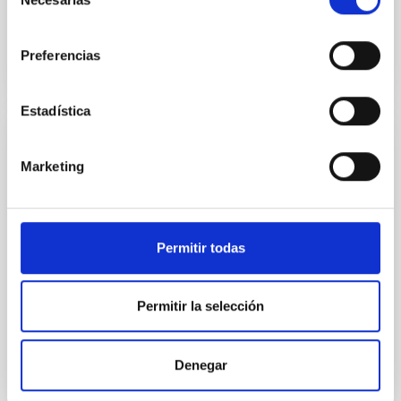
de
consentimiento
BIBCODE
2026APJ..1003...83Y
Preferencias
NÚMERO DE CITAS
0
Estadística
CON ÁRBITRO
Marketing
Clues to inside-out quenching in quiescent
galaxies at 1.2 ≲ z ≲ 2.2: Age, Fe-, and
Mg-abundance gradients from JWST-
SUSPENSE
Permitir todas
Spatially resolved stellar populations of massive
quiescent galaxies at cosmic noon provide powerful
Permitir la selección
insights into star-formation quenching and stellar
mass assembly mechanisms. Previous photometric
studies have revealed that the cores of these
Denegar
galaxies are redder than their outskirts. However,
spectroscopy is needed to break the age-metallicity