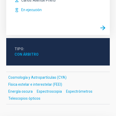
Carlos
Allende Prieto
En ejecución
TIPO
CON ÁRBITRO
Cosmología y Astropartículas (CYA)
Física estelar e interestelar (FEEI)
Energía oscura
Espectroscopia
Espectrómetros
Telescopios ópticos