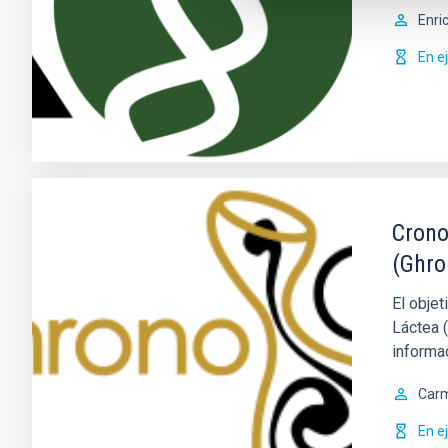
Enri
En e
Crono
(Ghro
El obje
Láctea (
informa
Car
En e