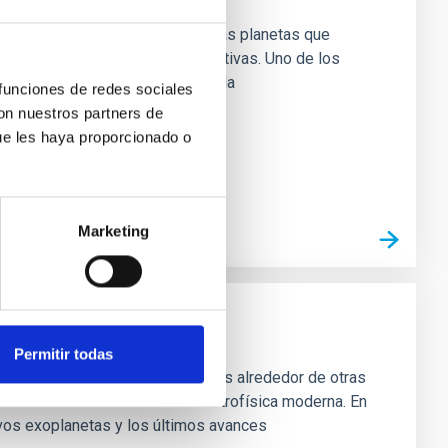
es la constatación de que hay más planetas que
rado con creces nuestras expectativas. Uno de los
ón de los planetas del tamaño de la
 funciones de redes sociales
con nuestros partners de
ue les haya proporcionado o
Marketing
Permitir todas
ntes descubrimientos de planetas alrededor de otras
pos más activos dentro de la Astrofísica moderna. En
os exoplanetas y los últimos avances