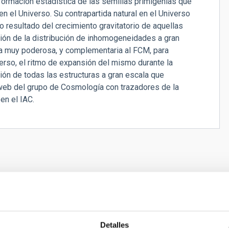
ormación estadística de las semillas primigenias que
en el Universo. Su contrapartida natural en el Universo
o resultado del crecimiento gravitatorio de aquellas
ción de la distribución de inhomogeneidades a gran
ta muy poderosa, y complementaria al FCM, para
verso, el ritmo de expansión del mismo durante la
ión de todas las estructuras a gran escala que
 web del grupo de Cosmología con trazadores de la
en el IAC.
ubneptunos como precursores de los planetas s
 la capacidad de los ELT para detectar atmós
Detalles