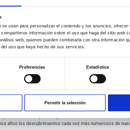
los descubrimientos más significativos de las últimas décadas 
as en nuestra galaxia, con una diversidad planetaria que ha supe
s
les objetivos de la astronomía del siglo XXI es la caracterizaci
b se usan para personalizar el contenido y los anuncios, ofrecer
s, compartimos información sobre el uso que haga del sitio web 
c
Pallé Bago
 análisis web, quienes pueden combinarla con otra información q
r del uso que haya hecho de sus servicios.
jecución
Preferencias
Estadística
anetas y Astrobiología
Permitir la selección
ueda de vida en el Universo se ha visto impulsada por los recie
as (los llamados exoplanetas), convirtiéndose en uno de los cam
imos años los descubrimientos cada vez más numerosos de nuev