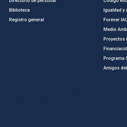
Directorio de personal
Código étic
Biblioteca
Igualdad y 
Registro general
Forever IA
Medio Ambi
Proyectos i
Financiaci
Programa 
Amigos del
PostFooter > Newsletter link