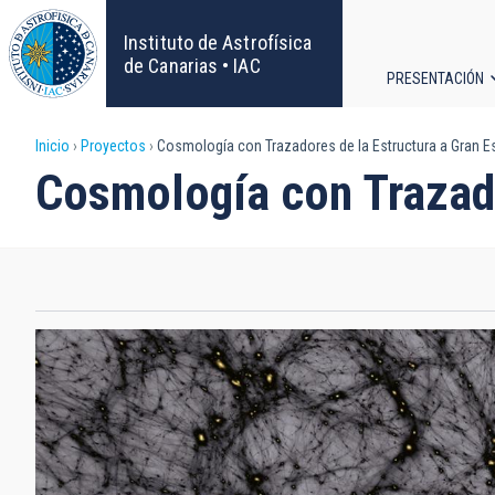
Pasar
al
Instituto de Astrofísica
contenido
de Canarias • IAC
PRESENTACIÓN
principal
Navega
Sobrescribir
Inicio
Proyectos
Cosmología con Trazadores de la Estructura a Gran Es
principa
Cosmología con Trazado
enlaces
de
ayuda
a
la
navegación