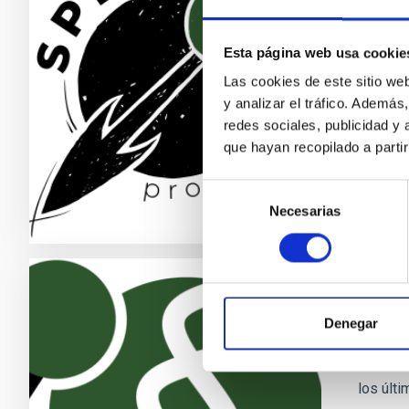
Uno de 
estrell
Esta página web usa cookie
principa
Las cookies de este sitio we
y analizar el tráfico. Ademá
Enri
redes sociales, publicidad y
que hayan recopilado a parti
En e
Selección
Necesarias
de
consentimiento
Exopl
Denegar
La búsq
estrell
los últ