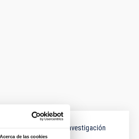
imilares a la Tierra: investigación
feras (SPEAR)
Acerca de las cookies