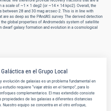
omeda. We therefore provide recovery fractions that are a
on a scale of ~1 × 1 deg2 (or ~14 × 14 kpc2). Overall, the
s between 28 and 30 mag arcsec-2. This is in line with
hat are as deep as the PAndAS survey. The derived detection
ng the global properties of Andromeda's system of satellite
on dwarf galaxy formation and evolution in a cosmological
 Galáctica en el Grupo Local
y evolución de galaxias es un problema fundamental en
u estudio requiere “viajar atrás en el tiempo”, para lo
 enfoques complementarios. El mas extendido consiste
as propiedades de las galaxias a diferentes distancias
 Nuestro equipo se concentra en el otro enfoque,