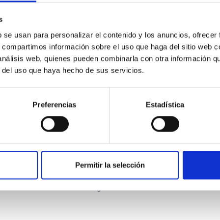
s
b se usan para personalizar el contenido y los anuncios, ofrecer
s, compartimos información sobre el uso que haga del sitio web 
 análisis web, quienes pueden combinarla con otra información q
r del uso que haya hecho de sus servicios.
ITAS
0
Preferencias
Estadística
scent galaxies at 1.2 ≲ z ≲ 2.2: Age, Fe-, an
Permitir la selección
iescent galaxies at cosmic noon provide powerful insights into 
ed that the cores of these galaxies are redder than their outsk