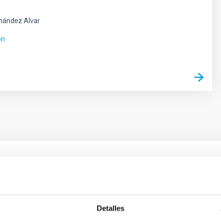
nández Alvar
ón
ores in the Transition between Cloud and Cor
 we expect to see alignments between the magnetic field orienta
Detalles
ver, that the orientation of cores and their angular momentum vec