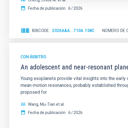
Cheng, Chloe M. et al.
Fecha de publicación:
6
2026
BIBCODE
2026A&A...710A.158C
NÚMERO DE 
CON ÁRBITRO
An adolescent and near-resonant plan
Young exoplanets provide vital insights into the ear
mean-motion resonances, probably established through
proposed for
Wang, Mu-Tian et al.
Fecha de publicación:
6
2026