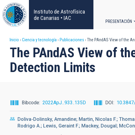
Pasar
al
Instituto de Astrofísica
contenido
de Canarias • IAC
PRESENTACIÓN
principal
Navega
Sobrescribir
Inicio
Ciencia y tecnología
Publicaciones
The PAndAS View of the Andr
principa
The PAndAS View of the
enlaces
Detection Limits
de
ayuda
a
Bibcode
2022ApJ...933..135D
DOI
10.3847
la
Doliva-Dolinsky, Amandine; Martin, Nicolas F.; Thomas
navegación
Rodrigo A.; Lewis, Geraint F.; Mackey, Dougal; McCon