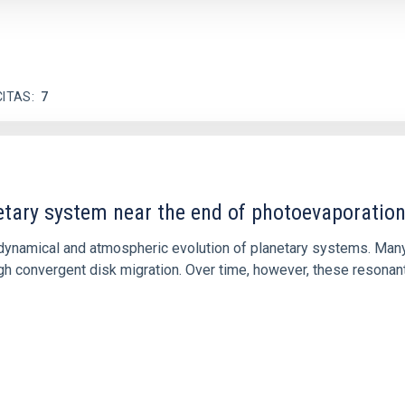
CITAS
7
etary system near the end of photoevaporatio
ly dynamical and atmospheric evolution of planetary systems. Ma
 convergent disk migration. Over time, however, these resonant 