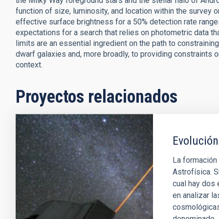
the Milky Way foreground stars and the stellar halo of Andr
function of size, luminosity, and location within the survey 
effective surface brightness for a 50% detection rate range
expectations for a search that relies on photometric data t
limits are an essential ingredient on the path to constraini
dwarf galaxies and, more broadly, to providing constraints 
context.
Proyectos relacionados
Evolución
La formación 
Astrofísica. S
cual hay dos
en analizar l
cosmológicas.
denominado