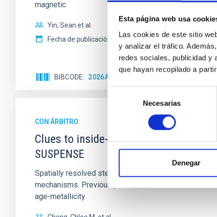
magnetic
Esta página web usa cookie
Yin, Sean et al.
Las cookies de este sitio we
Fecha de publicación:
5
2026
y analizar el tráfico. Ademá
redes sociales, publicidad y
que hayan recopilado a parti
BIBCODE
2026APJ..1003...83Y
NÚMERO DE C
Selección
Necesarias
de
consentimiento
CON ÁRBITRO
Clues to inside-out quenching in quie
SUSPENSE
Denegar
Spatially resolved stellar populations of massive qu
mechanisms. Previous photometric studies have reveal
age-metallicity