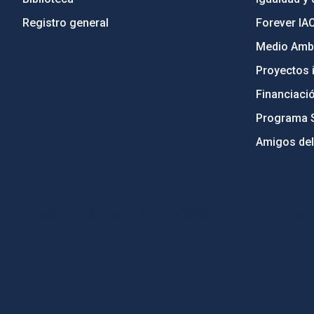
Registro general
Forever IA
Medio Ambi
Proyectos i
Financiaci
Programa 
Amigos del
PostFooter > Newsletter link