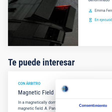
Emma
Fer
En ejecuci
Te puede interesar
CON ÁRBITRO
Magnetic Field Alignment with Dense C
In a magnetically dominated model of star formation,
Consentimiento
magnetic field. A. Pandhi et al. showed instead, howe