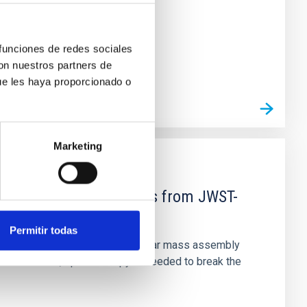
 funciones de redes sociales
con nuestros partners de
ue les haya proporcionado o
Marketing
d Mg-abundance gradients from JWST-
Permitir todas
star-formation quenching and stellar mass assembly
irts. However, spectroscopy is needed to break the