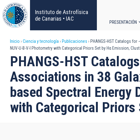
Pasar
al
Instituto de Astrofísica
contenido
de Canarias • IAC
PRESENTACIÓN
principal
Navega
Sobrescribir
Inicio
Ciencia y tecnología
Publicaciones
PHANGS-HST Catalogs for ∼100
principa
NUV-U-B-V-I Photometry with Categorical Priors Set by Hα Emission, Clus
enlaces
PHANGS-HST Catalogs f
de
Associations in 38 Gala
ayuda
based Spectral Energy D
a
with Categorical Priors
la
navegación