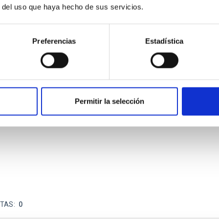
r del uso que haya hecho de sus servicios.
Preferencias
Estadística
ores in the Transition between Cloud and Cor
Permitir la selección
 we expect to see alignments between the magnetic field orienta
ver, that the orientation of cores and their angular momentum vec
ITAS
0