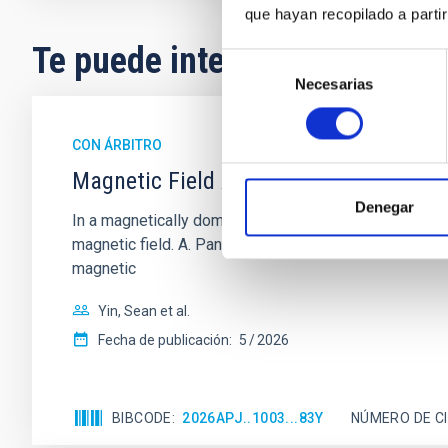
que hayan recopilado a parti
Te puede interesar
Selección
Necesarias
de
consentimiento
CON ÁRBITRO
Magnetic Field Alignment with Dense C
Denegar
In a magnetically dominated model of star formation,
magnetic field. A. Pandhi et al. showed instead, howe
magnetic
Yin, Sean et al.
Fecha de publicación:
5
2026
BIBCODE
2026APJ..1003...83Y
NÚMERO DE C