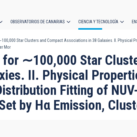
OBSERVATORIOS DE CANARIAS
CIENCIA Y TECNOLOGÍA
EN
ción
,000 Star Clusters and Compact Associations in 38 Galaxies. II. Physical Prop
l
ter Mor
or ∼100,000 Star Clust
xies. II. Physical Propert
istribution Fitting of NU
 Set by Hα Emission, Clus