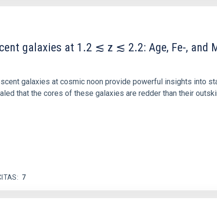
scent galaxies at 1.2 ≲ z ≲ 2.2: Age, Fe-, an
iescent galaxies at cosmic noon provide powerful insights into 
ed that the cores of these galaxies are redder than their outsk
CITAS
7