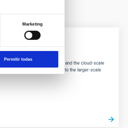
Marketing
e Scales
Permitir todas
tion of star-forming dense cores and the cloud-scale
tors appear random with respect to the larger-scale