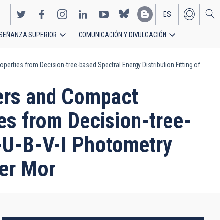
ES
SEÑANZA SUPERIOR
COMUNICACIÓN Y DIVULGACIÓN
EN
erties from Decision-tree-based Spectral Energy Distribution Fitting of
ers and Compact
ies from Decision-tree-
V-U-B-V-I Photometry
ter Mor