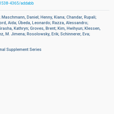
1538-4365/addabb
C.; Maschmann, Daniel; Henny, Kiana; Chandar, Rupali;
ford, Aida; Úbeda, Leonardo; Razza, Alessandro;
 Grasha, Kathryn; Groves, Brent; Kim, Hwihyun; Klessen,
z, M. Jimena; Rosolowsky, Erik; Schinnerer, Eva;
nal Supplement Series