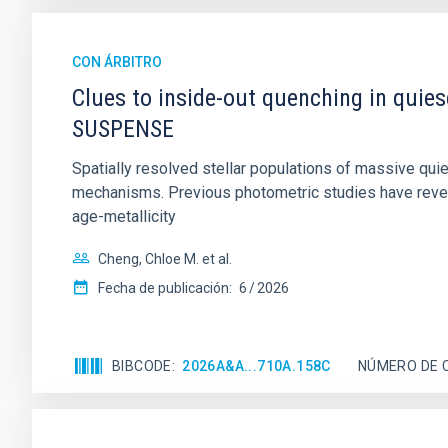
CON ÁRBITRO
Clues to inside-out quenching in quie
SUSPENSE
Spatially resolved stellar populations of massive qu
mechanisms. Previous photometric studies have reveal
age-metallicity
Cheng, Chloe M. et al.
Fecha de publicación:
6
2026
BIBCODE
2026A&A...710A.158C
NÚMERO DE 