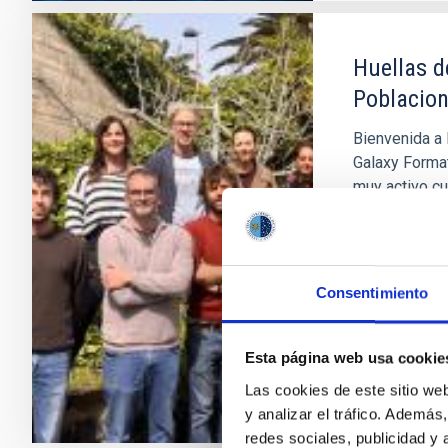
Huellas d
Poblacion
Bienvenida a 
Galaxy Format
muy activo cu
galaxias en e
el estudio de
estamos con
Consentimiento
Anna
Ferr
En ejecuci
Esta página web usa cookie
Las cookies de este sitio we
y analizar el tráfico. Ademá
redes sociales, publicidad y