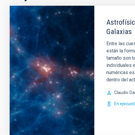
Astrofísi
Galaxias
Entre las cue
están la form
tamaño son t
individuales 
numéricas es
dentro del ac
Claudio
Da
En ejecuci