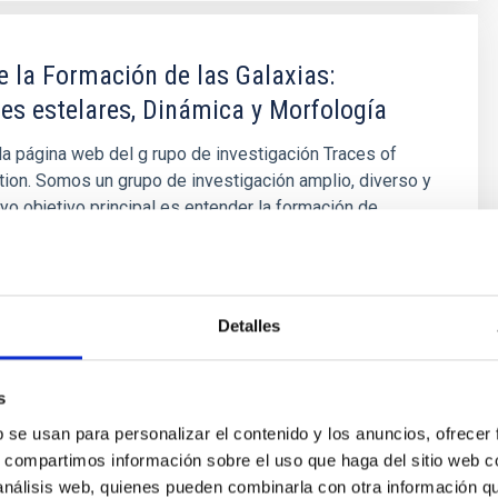
e la Formación de las Galaxias:
es estelares, Dinámica y Morfología
la página web del g rupo de investigación Traces of
ion. Somos un grupo de investigación amplio, diverso y
yo objetivo principal es entender la formación de
l Universo de una manera lo más completa posible. Con
tellado de las poblaciones estelares como bandera,
stantemente
Detalles
é Mateu
ón
s
b se usan para personalizar el contenido y los anuncios, ofrecer
s, compartimos información sobre el uso que haga del sitio web 
 análisis web, quienes pueden combinarla con otra información q