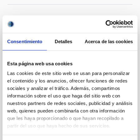
Te puede interesar
Consentimiento
Detalles
Acerca de las cookies
CON ÁRBITRO
Magnetic Field Alignment with Dense
Esta página web usa cookies
Cores in the Transition between Cloud and
Las cookies de este sitio web se usan para personalizar
Core Scales
el contenido y los anuncios, ofrecer funciones de redes
In a magnetically dominated model of star formation,
sociales y analizar el tráfico. Además, compartimos
we expect to see alignments between the magnetic
información sobre el uso que haga del sitio web con
field orientation of star-forming dense cores and the
nuestros partners de redes sociales, publicidad y análisis
cloud-scale magnetic field. A. Pandhi et al. showed
web, quienes pueden combinarla con otra información
instead, however, that the orientation of cores and
que les haya proporcionado o que hayan recopilado a
their angular momentum vectors appear random
partir del uso que haya hecho de sus servicios.
with respect to the larger-scale magnetic
Yin, Sean et al.