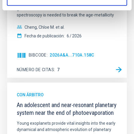
studies have revealed that the cores of these
galaxies are redder than their outskirts. However,
spectroscopy is needed to break the age-metallicity
Cheng, Chloe M. et al.
Fecha de publicación:
6
2026
BIBCODE
2026A&A...710A.158C
NÚMERO DE CITAS
7
CON ÁRBITRO
An adolescent and near-resonant planetary
system near the end of photoevaporation
Young exoplanets provide vital insights into the early
dynamical and atmospheric evolution of planetary