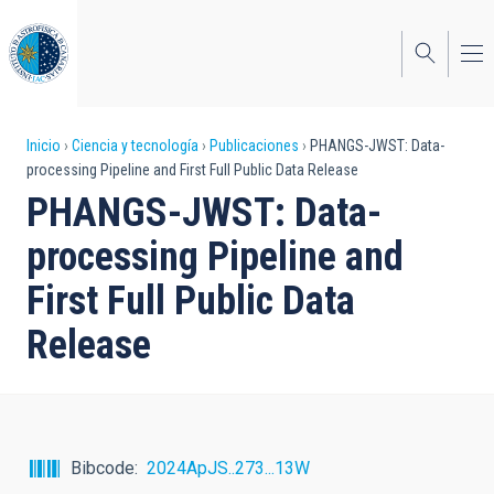
Pasar
al
contenido
principal
Sobrescribir
Inicio
Ciencia y tecnología
Publicaciones
PHANGS-JWST: Data-
processing Pipeline and First Full Public Data Release
enlaces
PHANGS-JWST: Data-
de
processing Pipeline and
ayuda
First Full Public Data
a
Release
la
navegación
Bibcode
2024ApJS..273...13W