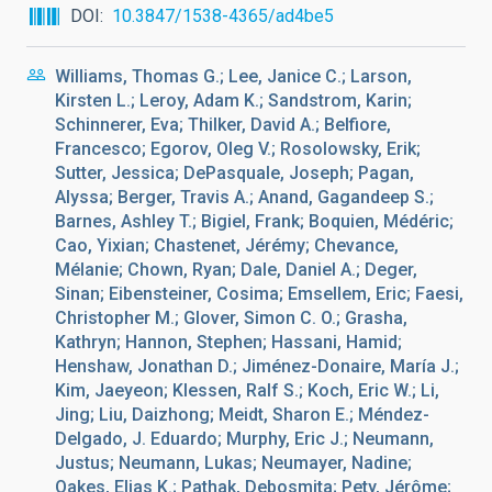
DOI
10.3847/1538-4365/ad4be5
Williams, Thomas G.; Lee, Janice C.; Larson,
Kirsten L.; Leroy, Adam K.; Sandstrom, Karin;
Schinnerer, Eva; Thilker, David A.; Belfiore,
Francesco; Egorov, Oleg V.; Rosolowsky, Erik;
Sutter, Jessica; DePasquale, Joseph; Pagan,
Alyssa; Berger, Travis A.; Anand, Gagandeep S.;
Barnes, Ashley T.; Bigiel, Frank; Boquien, Médéric;
Cao, Yixian; Chastenet, Jérémy; Chevance,
Mélanie; Chown, Ryan; Dale, Daniel A.; Deger,
Sinan; Eibensteiner, Cosima; Emsellem, Eric; Faesi,
Christopher M.; Glover, Simon C. O.; Grasha,
Kathryn; Hannon, Stephen; Hassani, Hamid;
Henshaw, Jonathan D.; Jiménez-Donaire, María J.;
Kim, Jaeyeon; Klessen, Ralf S.; Koch, Eric W.; Li,
Jing; Liu, Daizhong; Meidt, Sharon E.; Méndez-
Delgado, J. Eduardo; Murphy, Eric J.; Neumann,
Justus; Neumann, Lukas; Neumayer, Nadine;
Oakes, Elias K.; Pathak, Debosmita; Pety, Jérôme;