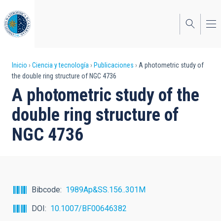
Pasar
al
contenido
principal
Sobrescribir
Inicio
Ciencia y tecnología
Publicaciones
A photometric study of
the double ring structure of NGC 4736
enlaces
A photometric study of the
de
double ring structure of
ayuda
NGC 4736
a
la
navegación
Bibcode
1989Ap&SS.156..301M
DOI
10.1007/BF00646382