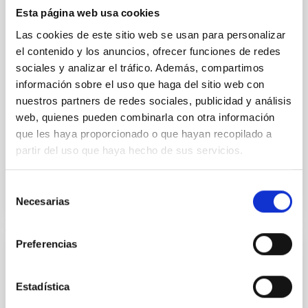
to have their surfaces vaporize and become a silicate
Esta página web usa cookies
vapor atmosphere. Secondary eclipse thermal
emission can efficiently probe for the presence of
Las cookies de este sitio web se usan para personalizar
these atmospheres on a rocky planet. We observed
el contenido y los anuncios, ofrecer funciones de redes
single JWST MIRI/LRS secondary eclipses for 10
sociales y analizar el tráfico. Además, compartimos
ultra-hot
información sobre el uso que haga del sitio web con
nuestros partners de redes sociales, publicidad y análisis
Smith, Cole et al.
web, quienes pueden combinarla con otra información
Fecha de publicación:
6
2026
que les haya proporcionado o que hayan recopilado a
partir del uso que haya hecho de sus servicios.
BIBCODE
2026ASTCS..1160088S
Selección
NÚMERO DE CITAS
0
Necesarias
de
consentimiento
Preferencias
SIN ÁRBITRO
The impact of Active Galactic Nuclei on
Estadística
Habitable Worlds