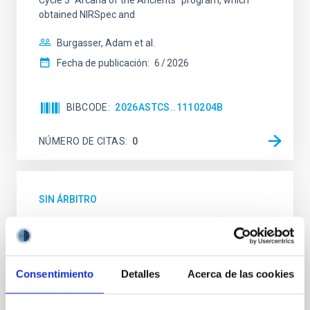
Cycle 3 "Arcana of the Ancients" program, which
obtained NIRSpec and
Burgasser, Adam et al.
Fecha de publicación:
6
2026
BIBCODE
2026ASTCS..1110204B
NÚMERO DE CITAS
0
SIN ÁRBITRO
Lava Lamps: A survey to search for
silicate vapor atmospheres in the ultra-hot
terrestrial planet population
Consentimiento
Detalles
Acerca de las cookies
Ultra-hot rocky exoplanets above 1700 K may
possess dayside temperatures that are hot enough