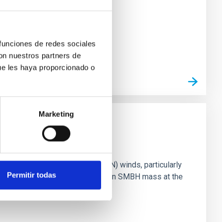
 funciones de redes sociales
con nuestros partners de
ue les haya proporcionado o
Marketing
ts of active galactic nuclei (AGN) winds, particularly
Permitir todas
vestigating the relationship between SMBH mass at the