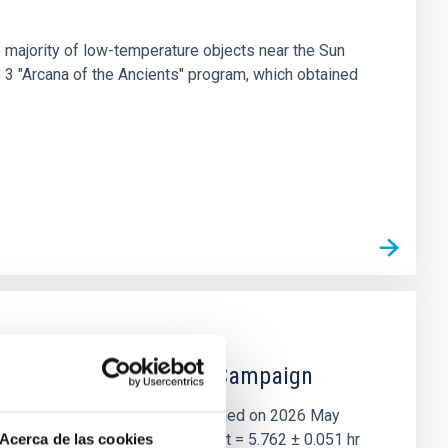
 majority of low-temperature objects near the Sun
e 3 "Arcana of the Ancients" program, which obtained
 the Lucy Mutual Event Campaign
et of the NASA Lucy mission, obtained on 2026 May
two-night dataset yields P rot = 5.762 ± 0.051 hr
Acerca de las cookies