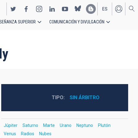
ES
SEÑANZA SUPERIOR
COMUNICACIÓN Y DIVULGACIÓN
EN
dy
TIPO
SIN ÁRBITRO
Júpiter
Saturno
Marte
Urano
Neptuno
Plutón
Venus
Radios
Nubes