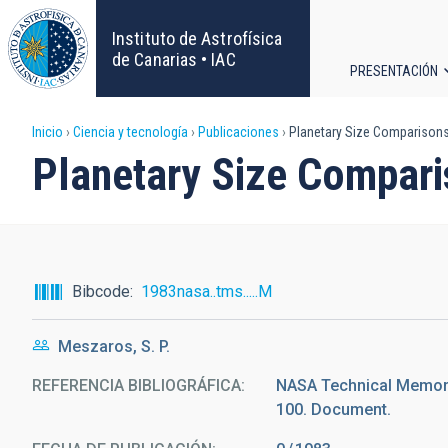
Pasar
al
Instituto de Astrofísica
contenido
de Canarias • IAC
PRESENTACIÓN
principal
Navega
Sobrescribir
Inicio
Ciencia y tecnología
Publicaciones
Planetary Size Comparisons
principa
Planetary Size Compari
enlaces
de
ayuda
Bibcode
1983nasa..tms.....M
a
Meszaros, S. P.
la
REFERENCIA BIBLIOGRÁFICA
NASA Technical Memora
navegación
100. Document.