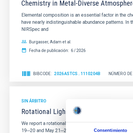
Chemistry in Metal-Diverse Atmosphe
Elemental composition is an essential factor in the c
have nearly indistinguishable abundance patterns. In t
NIRSpec and
Burgasser, Adam et al.
Fecha de publicación:
6
2026
BIBCODE
2026ASTCS..1110204B
NÚMERO DE
SIN ÁRBITRO
Rotational Light Curve and Photometri
We report a rotational light curve and Fourier baseli
19─20 and May 21─22 UT with the Two-meter Twin Tele
Consentimiento