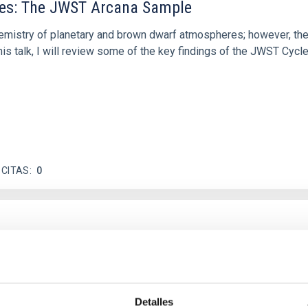
res: The JWST Arcana Sample
hemistry of planetary and brown dwarf atmospheres; however, the
his talk, I will review some of the key findings of the JWST Cycl
 CITAS
0
c Baseline of (15094) Polymele in Support of
ne model for the Jupiter Trojan (15094) Polymele, a primary targ
scope (TTT). Phase-Dispersion Minimization over the combined 
Detalles