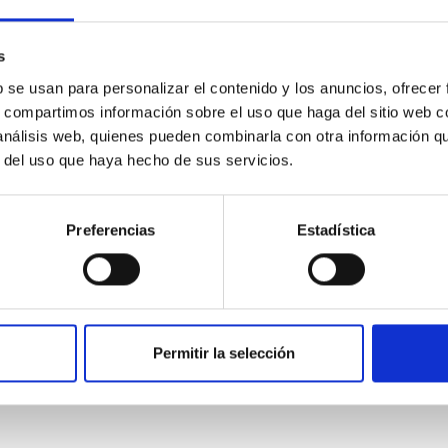
s
b se usan para personalizar el contenido y los anuncios, ofrecer
s, compartimos información sobre el uso que haga del sitio web 
 análisis web, quienes pueden combinarla con otra información q
r del uso que haya hecho de sus servicios.
CITAS
0
Preferencias
Estadística
on Habitable Worlds
ctivity on habitability has garnered attention, the specific effec
Permitir la selección
emain largely unexplored. This study aims to fill this gap by in