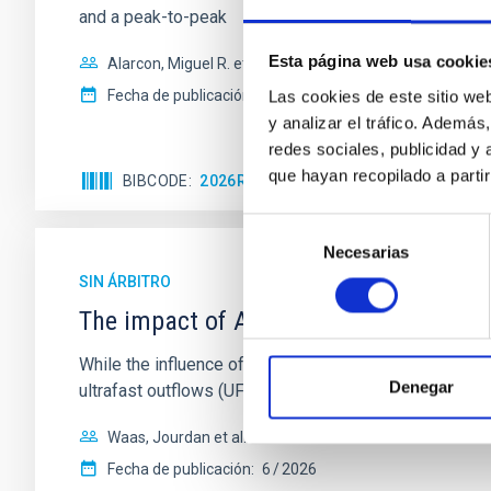
and a peak-to-peak
Esta página web usa cookie
Alarcon, Miguel R. et al.
Fecha de publicación:
5
2026
Las cookies de este sitio we
y analizar el tráfico. Ademá
redes sociales, publicidad y
que hayan recopilado a parti
BIBCODE
2026RNAAS..10..143A
NÚMERO DE 
Selección
Necesarias
de
consentimiento
SIN ÁRBITRO
The impact of Active Galactic Nuclei 
While the influence of supermassive black hole (SMBH) a
Denegar
ultrafast outflows (UFOs), on planetary atmospheres r
Waas, Jourdan et al.
Fecha de publicación:
6
2026