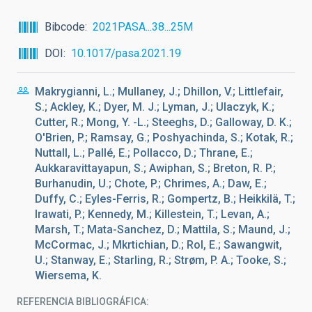
Bibcode
2021PASA...38...25M
DOI
10.1017/pasa.2021.19
Makrygianni, L.; Mullaney, J.; Dhillon, V.; Littlefair,
S.; Ackley, K.; Dyer, M. J.; Lyman, J.; Ulaczyk, K.;
Cutter, R.; Mong, Y. -L.; Steeghs, D.; Galloway, D. K.;
O'Brien, P.; Ramsay, G.; Poshyachinda, S.; Kotak, R.;
Nuttall, L.; Pallé, E.; Pollacco, D.; Thrane, E.;
Aukkaravittayapun, S.; Awiphan, S.; Breton, R. P.;
Burhanudin, U.; Chote, P.; Chrimes, A.; Daw, E.;
Duffy, C.; Eyles-Ferris, R.; Gompertz, B.; Heikkilä, T.;
Irawati, P.; Kennedy, M.; Killestein, T.; Levan, A.;
Marsh, T.; Mata-Sanchez, D.; Mattila, S.; Maund, J.;
McCormac, J.; Mkrtichian, D.; Rol, E.; Sawangwit,
U.; Stanway, E.; Starling, R.; Strøm, P. A.; Tooke, S.;
Wiersema, K.
REFERENCIA BIBLIOGRÁFICA