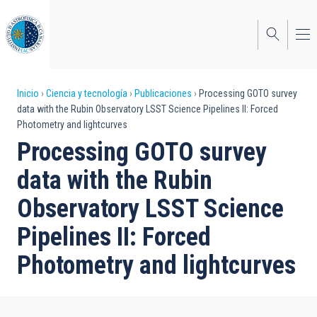
Pasar
al
contenido
principal
Sobrescribir
Inicio
Ciencia y tecnología
Publicaciones
Processing GOTO survey
data with the Rubin Observatory LSST Science Pipelines II: Forced
enlaces
Photometry and lightcurves
de
Processing GOTO survey
ayuda
data with the Rubin
a
Observatory LSST Science
la
Pipelines II: Forced
navegación
Photometry and lightcurves