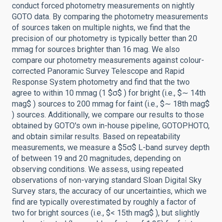
conduct forced photometry measurements on nightly
GOTO data. By comparing the photometry measurements
of sources taken on multiple nights, we find that the
precision of our photometry is typically better than 20
mmag for sources brighter than 16 mag. We also
compare our photometry measurements against colour-
corrected Panoramic Survey Telescope and Rapid
Response System photometry and find that the two
agree to within 10 mmag (1 $σ$ ) for bright (i.e., $∼ 14th
mag$ ) sources to 200 mmag for faint (i.e., $∼ 18th mag$
) sources. Additionally, we compare our results to those
obtained by GOTO's own in-house pipeline, GOTOPHOTO,
and obtain similar results. Based on repeatability
measurements, we measure a $5σ$ L-band survey depth
of between 19 and 20 magnitudes, depending on
observing conditions. We assess, using repeated
observations of non-varying standard Sloan Digital Sky
Survey stars, the accuracy of our uncertainties, which we
find are typically overestimated by roughly a factor of
two for bright sources (i.e., $< 15th mag$ ), but slightly