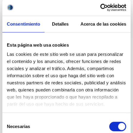
En ejecución
Consentimiento
Detalles
Acerca de las cookies
Esta página web usa cookies
TIPO
Las cookies de este sitio web se usan para personalizar
CON ÁRBITRO
el contenido y los anuncios, ofrecer funciones de redes
sociales y analizar el tráfico. Además, compartimos
información sobre el uso que haga del sitio web con
nuestros partners de redes sociales, publicidad y análisis
Física estelar e interestelar (FEEI)
web, quienes pueden combinarla con otra información
Sistema Solar y Sistemas Planetarios (SEYSS)
que les haya proporcionado o que hayan recopilado a
Cartografiados
Fotometría
partir del uso que haya hecho de sus servicios.
Selección
Te puede interesar
Necesarias
de